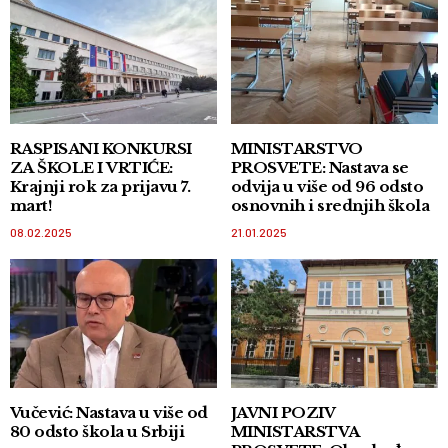
RASPISANI KONKURSI
MINISTARSTVO
ZA ŠKOLE I VRTIĆE:
PROSVETE: Nastava se
Krajnji rok za prijavu 7.
odvija u više od 96 odsto
mart!
osnovnih i srednjih škola
08.02.2025
21.01.2025
Vučević: Nastava u više od
JAVNI POZIV
80 odsto škola u Srbiji
MINISTARSTVA