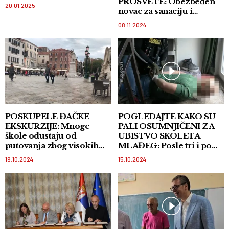
PROSVETE: Obezbeđen
20.01.2025
novac za sanaciju i
opremanje škola!
08.11.2024
POSKUPELE ĐAČKE
POGLEDAJTE KAKO SU
EKSKURZIJE: Mnoge
PALI OSUMNJIČENI ZA
škole odustaju od
UBISTVO SKOLETA
putovanja zbog visokih
MLAĐEG: Posle tri i po
cena
godine im stavljene lisice
19.10.2024
15.10.2024
na ruke