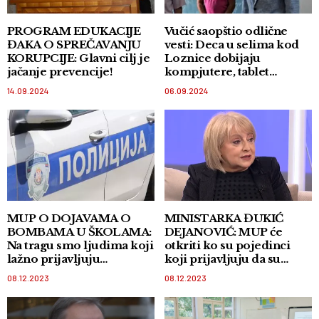
PROGRAM EDUKACIJE
Vučić saopštio odlične
ĐAKA O SPREČAVANJU
vesti: Deca u selima kod
KORUPCIJE: Glavni cilj je
Loznice dobijaju
jačanje prevencije!
kompjutere, tablet
računare, urediće im se
14.09.2024
06.09.2024
učionice i toaleti
MUP O DOJAVAMA O
MINISTARKA ĐUKIĆ
BOMBAMA U ŠKOLAMA:
DEJANOVIĆ: MUP će
Na tragu smo ljudima koji
otkriti ko su pojedinci
lažno prijavljuju
koji prijavljuju da su
postavljanje bombi u
postavljene bombe u
08.12.2023
08.12.2023
Beogradu
školama