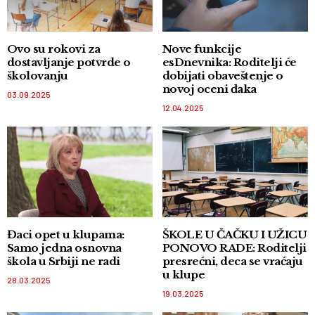
Ovo su rokovi za
Nove funkcije
dostavljanje potvrde o
esDnevnika: Roditelji će
školovanju
dobijati obaveštenje o
novoj oceni đaka
03.09.2025
12.04.2025
Đaci opet u klupama:
ŠKOLE U ČAČKU I UŽICU
Samo jedna osnovna
PONOVO RADE: Roditelji
škola u Srbiji ne radi
presrećni, deca se vraćaju
u klupe
28.03.2025
19.03.2025