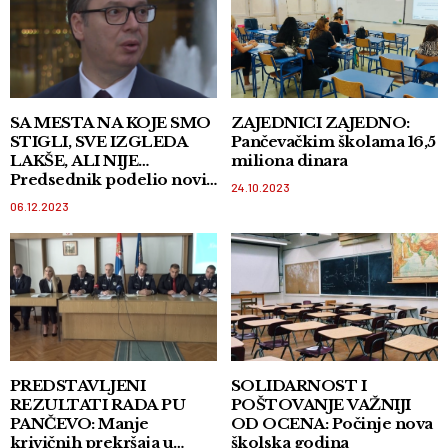
SA MESTA NA KOJE SMO
ZAJEDNICI ZAJEDNO:
STIGLI, SVE IZGLEDA
Pančevačkim školama 16,5
LAKŠE, ALI NIJE…
miliona dinara
Predsednik podelio novi
24.10.2023
snimak i poslao snažnu
06.12.2023
poruku građanima Srbije
VIDEO
PREDSTAVLJENI
SOLIDARNOST I
REZULTATI RADA PU
POŠTOVANJE VAŽNIJI
PANČEVO: Manje
OD OCENA: Počinje nova
krivičnih prekršaja u
školska godina