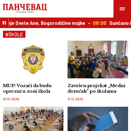
e Svete Ane, Bogorodičine majke
08:00
Sunčano i veom
#ŠKOLE
MUP: Vozači da budu
Završen projekat „Medni
oprezni u zoni škola
doručak” po školama
18.01.2026
17.12.2025