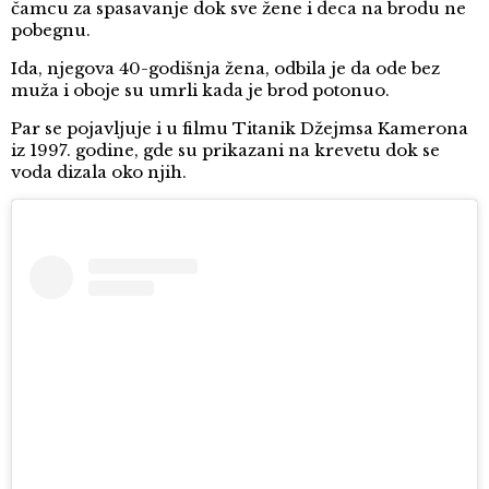
čamcu za spasavanje dok sve žene i deca na brodu ne
pobegnu.
Ida, njegova 40-godišnja žena, odbila je da ode bez
muža i oboje su umrli kada je brod potonuo.
Par se pojavljuje i u filmu Titanik Džejmsa Kamerona
iz 1997. godine, gde su prikazani na krevetu dok se
voda dizala oko njih.