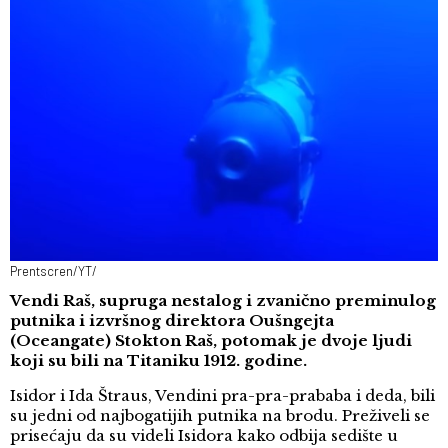
Prentscren/YT/
Vendi Raš, supruga nestalog i zvanično preminulog
putnika i izvršnog direktora Oušngejta
(Oceangate) Stokton Raš, potomak je dvoje ljudi
koji su bili na Titaniku 1912. godine.
Isidor i Ida Štraus, Vendini pra-pra-prababa i deda, bili
su jedni od najbogatijih putnika na brodu. Preživeli se
prisećaju da su videli Isidora kako odbija sedište u