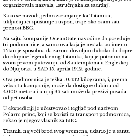
organizovala nazvala, „stručnjaka za sadržaj“.
Kako se navodi, jedno zaranjanje ka Titaniku,
uključujući spuštanje i uspon, traje oko osam sati,
prenosi BBC.
Na sajtu kompanije OceanGate navodi se da poseduje
tri podmornice, a samo ova koja je nestala po imenu
Titan je sposobna da zaroni dovoljno duboko da dopre
do olupine legendarnog Titanika, koji je potonuo na
svom prvom putovanju od Sautemptona u Engleskoj
do Njujorka u SAD 15. aprila 1912. godine.
Ova podmornica je teška 10.432 kilograma, i, prema
vebsajtu kompanije, može da dostigne dubinu od
4.000 metara i u njoj 96 sati može da preživi posada
od pet osoba.
U ekspediciji je učestvovao i tegljač pod nazivom
Polarni princ, koji se koristi za transport podmornica,
rekao je njegov vlasnik za BBC.
Titanik, najveći brod svog vremena, udario je u santu