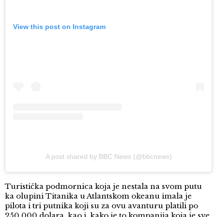
View this post on Instagram
A post shared by BBC News (@bbcnews)
Turistička podmornica koja je nestala na svom putu
ka olupini Titanika u Atlantskom okeanu imala je
pilota i tri putnika koji su za ovu avanturu platili po
250.000 dolara, kao i, kako je to kompanija koja je sve