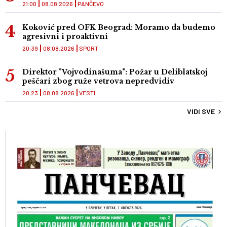
21:00
08.08.2026
PANČEVO
Koković pred OFK Beograd: Moramo da budemo
agresivni i proaktivni
20:39
08.08.2026
SPORT
Direktor "Vojvodinašuma": Požar u Deliblatskoj
peščari zbog ruže vetrova nepredvidiv
20:23
08.08.2026
VESTI
VIDI SVE