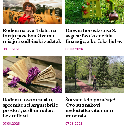
Rođeni na ova 4 datuma
Dnevni horoskop za 8.
imaju posebnu životnu
avgust: Evo kome idu
misiju i sudbinski zadatak
finansije, a ko čeka ljubav
08.08.2026
08.08.2026
Rođeni u ovom znaku,
Šta vam telo poručuje?
spremite se! Avgust briše
Ovo su znakovi
prošlost, sudbina udara
nedostatka vitamina i
bez milosti
minerala
07.08.2026
07.08.2026