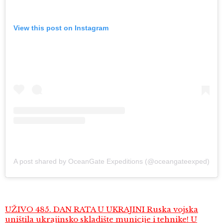
View this post on Instagram
A post shared by OceanGate Expeditions (@oceangateexped)
UŽIVO 485. DAN RATA U UKRAJINI Ruska vojska
uništila ukrajinsko skladište municije i tehnike! U