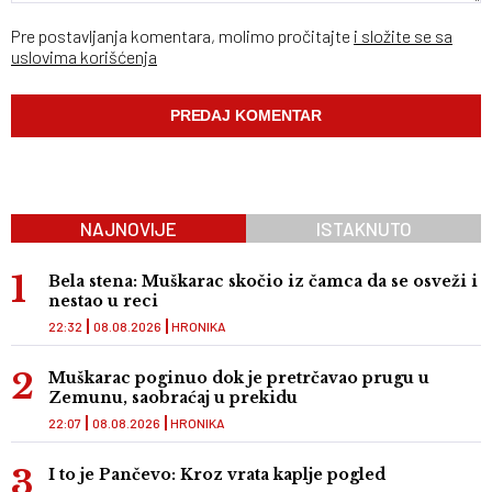
Pre postavljanja komentara, molimo pročitajte
i složite se sa
uslovima korišćenja
NAJNOVIJE
ISTAKNUTO
Bela stena: Muškarac skočio iz čamca da se osveži i
nestao u reci
22:32
08.08.2026
HRONIKA
Muškarac poginuo dok je pretrčavao prugu u
Zemunu, saobraćaj u prekidu
22:07
08.08.2026
HRONIKA
I to je Pančevo: Kroz vrata kaplje pogled