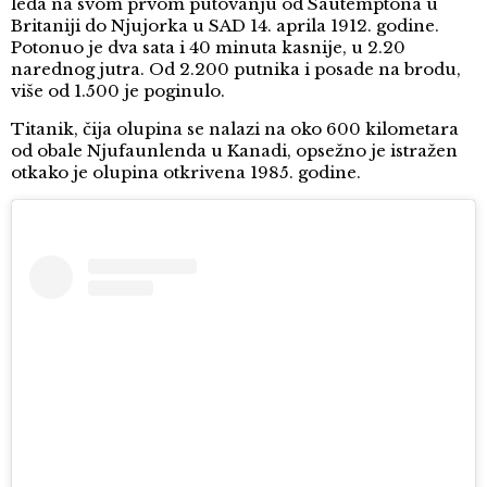
leda na svom prvom putovanju od Sautemptona u
Britaniji do Njujorka u SAD 14. aprila 1912. godine.
Potonuo je dva sata i 40 minuta kasnije, u 2.20
narednog jutra. Od 2.200 putnika i posade na brodu,
više od 1.500 je poginulo.
Titanik, čija olupina se nalazi na oko 600 kilometara
od obale Njufaunlenda u Kanadi, opsežno je istražen
otkako je olupina otkrivena 1985. godine.