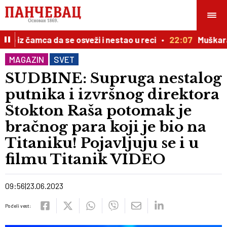
 iz čamca da se osveži i nestao u reci
22:07
Muškarac p
MAGAZIN
SVET
SUDBINE: Supruga nestalog
putnika i izvršnog direktora
Stokton Raša potomak je
bračnog para koji je bio na
Titaniku! Pojavljuju se i u
filmu Titanik VIDEO
09:56
23.06.2023
Podeli vest: