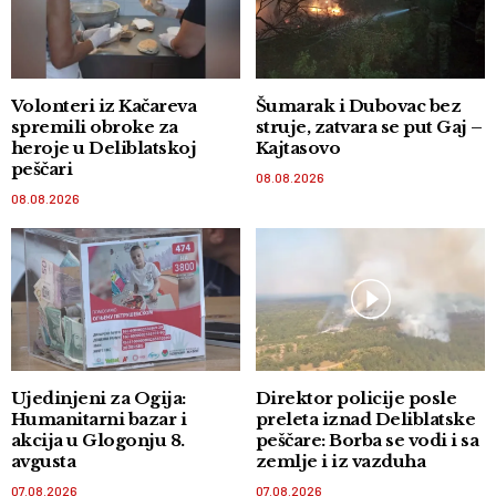
Volonteri iz Kačareva
Šumarak i Dubovac bez
spremili obroke za
struje, zatvara se put Gaj –
heroje u Deliblatskoj
Kajtasovo
peščari
08.08.2026
08.08.2026
Ujedinjeni za Ogija:
Direktor policije posle
Humanitarni bazar i
preleta iznad Deliblatske
akcija u Glogonju 8.
peščare: Borba se vodi i sa
avgusta
zemlje i iz vazduha
07.08.2026
07.08.2026