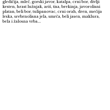
gledičija, mleč, gorski javor, katalpa, crni bor, divlji
kesten, hrast lužnjak, ariš, tisa, brekinja, javorolisni
platan, beli bor, tulipanovac, crni orah, dren, mečija
leska, srebrnolisna jela, smrča, beli jasen, maklura,
bela i žalosna vrba….