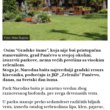
Foto: Milan Šupica
Osim “Gradske šume”, koja nije baš pristupačna
stanovništvu, grad Pančevo u svojoj okolini,
izuzevši parkove, nema većih površina sa visokim
zelenilom.
Stoga je, Narodna bašta najvredniji gradski resurs
kiseonika, podsećaju iz JKP „Zelenilo“ Pančevo,
danas, na Svetski dan šuma.
Park Narodna bašta je izuzetno vredan zbog
raznovrsnog biofonda, pre svega drvenastih vrsta.
U parku stanuje preko sedamdeset različitih biljnih
vrsta, između ostalog srebrnolisna lipa, klen, pajavac,