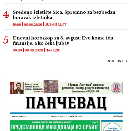
Sređeno izletište Šica: Spremno za bezbedan
boravak izletnika
10:00
08.08.2026
JUŽNI BANAT
Dnevni horoskop za 8. avgust: Evo kome idu
finansije, a ko čeka ljubav
09:00
08.08.2026
MAGAZIN
VIDI SVE