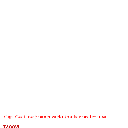
Ciga Cvetković pančevački šmeker preferansa
TAGOVI