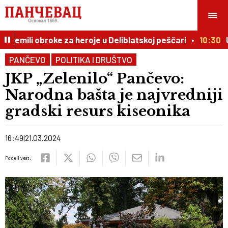
remili obroke za heroje u Deliblatskoj peščari
10:30
U S
PANČEVO
POLITIKA I DRUŠTVO
JKP „Zelenilo“ Pančevo:
Narodna bašta je najvredniji
gradski resurs kiseonika
16:49
21.03.2024
Podeli vest: