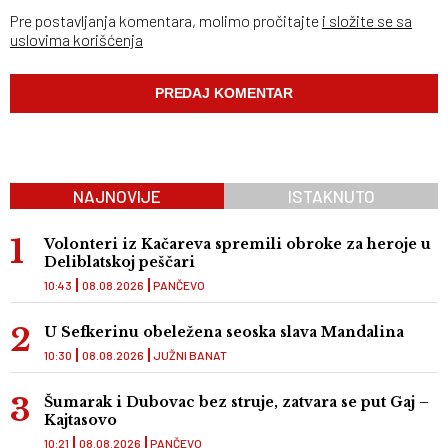
Pre postavljanja komentara, molimo pročitajte
i složite se sa
uslovima korišćenja
NAJNOVIJE
ISTAKNUTO
Volonteri iz Kačareva spremili obroke za heroje u
Deliblatskoj peščari
10:43
08.08.2026
PANČEVO
U Sefkerinu obeležena seoska slava Mandalina
10:30
08.08.2026
JUŽNI BANAT
Šumarak i Dubovac bez struje, zatvara se put Gaj –
Kajtasovo
10:21
08.08.2026
PANČEVO