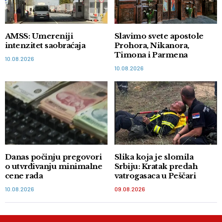
AMSS: Umereniji
Slavimo svete apostole
intenzitet saobraćaja
Prohora, Nikanora,
Timona i Parmena
10.08.2026
10.08.2026
Danas počinju pregovori
Slika koja je slomila
o utvrđivanju minimalne
Srbiju: Kratak predah
cene rada
vatrogasaca u Peščari
10.08.2026
09.08.2026