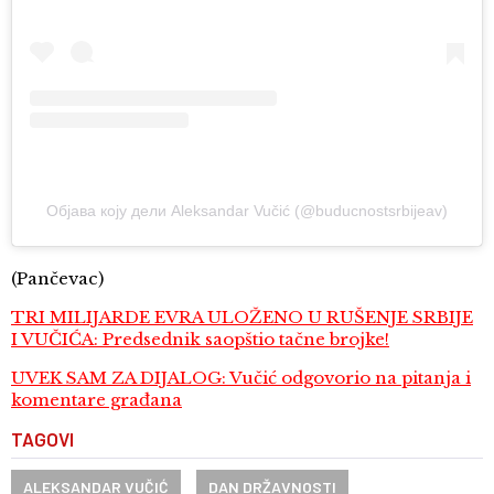
Објава коју дели Aleksandar Vučić (@buducnostsrbijeav)
(Pančevac)
TRI MILIJARDE EVRA ULOŽENO U RUŠENJE SRBIJE
I VUČIĆA: Predsednik saopštio tačne brojke!
UVEK SAM ZA DIJALOG: Vučić odgovorio na pitanja i
komentare građana
TAGOVI
ALEKSANDAR VUČIĆ
DAN DRŽAVNOSTI