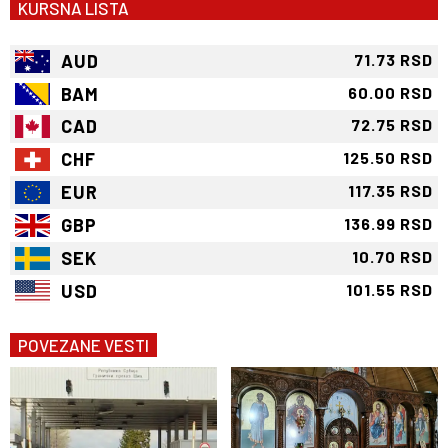
KURSNA LISTA
AUD
71.73 RSD
BAM
60.00 RSD
CAD
72.75 RSD
CHF
125.50 RSD
EUR
117.35 RSD
GBP
136.99 RSD
SEK
10.70 RSD
USD
101.55 RSD
POVEZANE VESTI