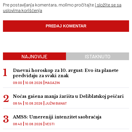
Pre postavljanja komentara, molimo pročitajte
i složite se sa
uslovima korišćenja
NAJNOVIJE
ISTAKNUTO
Dnevni horoskop za 10. avgust: Evo šta planete
predviđaju za svaki znak
09:00
10.08.2026
MAGAZIN
Noćas gašena manja žarišta u Deliblatskoj peščari
08:54
10.08.2026
JUŽNI BANAT
AMSS: Umereniji intenzitet saobraćaja
08:40
10.08.2026
VESTI