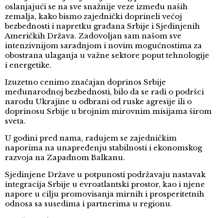
oslanjajući se na sve snažnije veze između naših
zemalja, kako bismo zajednički doprineli većoj
bezbednosti i napretku građana Srbije i Sjedinjenih
Američkih Država. Zadovoljan sam našom sve
intenzivnijom saradnjom i novim mogućnostima za
obostrana ulaganja u važne sektore poput tehnologije
i energetike.
Izuzetno cenimo značajan doprinos Srbije
međunarodnoj bezbednosti, bilo da se radi o podršci
narodu Ukrajine u odbrani od ruske agresije ili o
doprinosu Srbije u brojnim mirovnim misijama širom
sveta.
U godini pred nama, radujem se zajedničkim
naporima na unapređenju stabilnosti i ekonomskog
razvoja na Zapadnom Balkanu.
Sjedinjene Države u potpunosti podržavaju nastavak
integracija Srbije u evroatlantski prostor, kao i njene
napore u cilju promovisanja mirnih i prosperitetnih
odnosa sa susedima i partnerima u regionu.