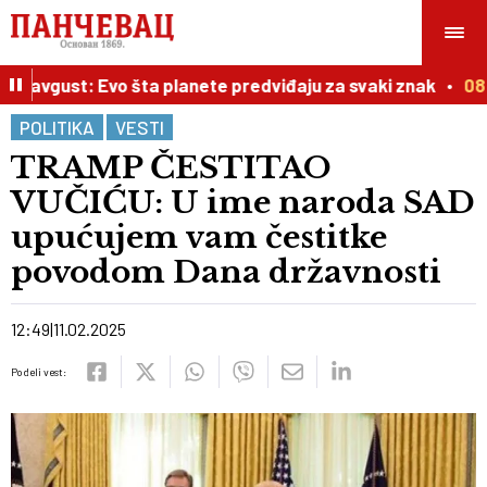
 avgust: Evo šta planete predviđaju za svaki znak
08:5
POLITIKA
VESTI
TRAMP ČESTITAO
VUČIĆU: U ime naroda SAD
upućujem vam čestitke
povodom Dana državnosti
12:49
11.02.2025
Podeli vest: