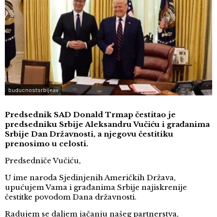
buducnostsrbijeav
Predsednik SAD Donald Trmap čestitao je
predsedniku Srbije Aleksandru Vučiću i građanima
Srbije Dan Državnosti, a njegovu čestitiku
prenosimo u celosti.
Predsedniče Vučiću,
U ime naroda Sjedinjenih Američkih Država,
upućujem Vama i građanima Srbije najiskrenije
čestitke povodom Dana državnosti.
Radujem se daljem jačanju našeg partnerstva,