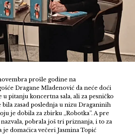
. novembra prošle godine na
 gošće Dragane Mladenović da neće doći
 u pitanju koncertna sala, ali za pesničko
 bila zasad poslednja u nizu Draganinih
oju je dobila za zbirku „Robotka”. A pre
 nazvala, pobrala još tri priznanja, i to za
a je domaćica večeri Jasmina Topić