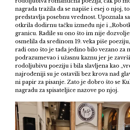
rodoljubiva romantična poezija, čak po mo
nagrada tražila da se napiše i esej o njoj, 
predstavlja posebnu vrednost. Upoznala sa
otkrila dodirnu tačku između nje i „Robotki
granicu. Radile su ono što im nije dozvolje
osmelila da sredinom 19. veka piše poeziju
radi ono što je tada jedino bilo vezano za
podrazumevao i užasnu kaznu jer je završil
rodoljubivu poeziju i bila slavljena kao „vrd
najrođeniji su je ostavili bez krova nad gla
ni papir za pisanje. Zato je dobro što se 
nagradu za spisateljice nazove po njoj.