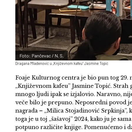
Foto: Pančevac / N. S.
Dragana Mladenović u „Književnom kafeu” Jasmine Topić
Foaje Kulturnog centra je bio pun tog 29
„Književnom kafeu” Jasmine Topić. Strah
mnogo ljudi ipak se izjalovio. Naravno, nije
veče bilo je prepuno. Neposredni povod je
nagrada – „Milica Stojadinović Srpkinja”, k
toga je u toj „šašavoj” 2024, kako ju je sama
potpuno različite knjige. Pomenućemo i d