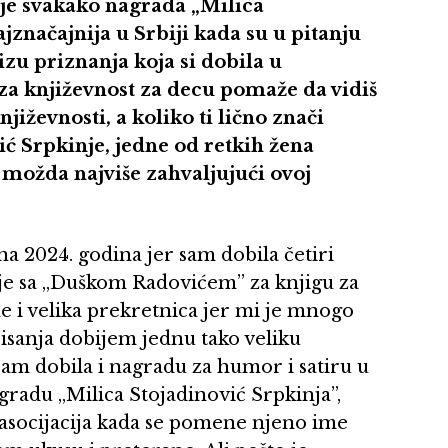
 je svakako nagrada „Milica
ajznačajnija u Srbiji kada su u pitanju
izu priznanja koja si dobila u
za književnost za decu pomaže da vidiš
jiževnosti, a koliko ti lično znači
ć Srpkinje, jedne od retkih žena
e možda najviše zahvaljujući ovoj
na 2024. godina jer sam dobila četiri
o je sa „Duškom Radovićem” za knjigu za
ne i velika prekretnica jer mi je mnogo
pisanja dobijem jednu tako veliku
 sam dobila i nagradu za humor i satiru u
gradu „Milica Stojadinović Srpkinja”,
 asocijacija kada se pomene njeno ime