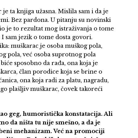
je ta knjiga užasna. Mislila sam i da je
temi. Bez pardona. U pitanju su novinski
Bio je to rezultat mog istraživanja o tome
I sam jezik o tome dosta govori.
ika: muškarac je osoba muškog pola,
og pola, već osoba suprotnog pola
 biće sposobno da rađa, ona koja je
karca, član porodice koja se brine o
anica, ona koja radi za platu, nagradu,
ogo plašljiv muškarac, čovek takoreći
o geg, humoristička konstatacija. Ali
o da ništa tu nije smešno, a da je
beni mehanizam. Već na promociji