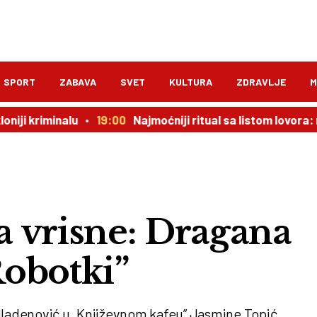
SPORT
ZABAVA
SVET
KULTURA
ZDRAVLJE
M
minalu
19:00
Najmoćniji ritual sa listom lovora: novac do
 vrisne: Dragana
obotki”
 Mladenović u „Književnom kafeu” Jasmine Topić