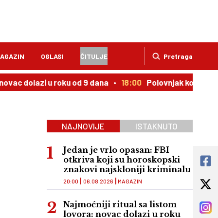
AGAZIN
OGLASI
ČITULJE
Pretraga
lazi u roku od 9 dana
18:00
Polovnjak kojem cena uporno
NAJNOVIJE
ISTAKNUTO
Jedan je vrlo opasan: FBI
otkriva koji su horoskopski
znakovi najskloniji kriminalu
20:00
06.08.2026
MAGAZIN
Najmoćniji ritual sa listom
lovora: novac dolazi u roku