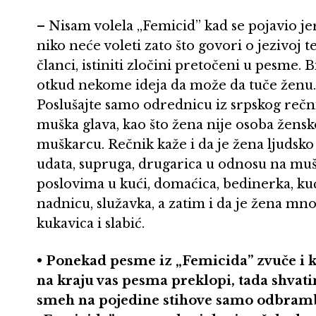
– Nisam volela „Femicid” kad se pojavio jer 
niko neće voleti zato što govori o jezivoj 
članci, istiniti zločini pretočeni u pesme. 
otkud nekome ideja da može da tuče ženu. 
Poslušajte samo odrednicu iz srpskog rečn
muška glava, kao što žena nije osoba žensk
muškarcu. Rečnik kaže i da je žena ljudsko
udata, supruga, drugarica u odnosu na muš
poslovima u kući, domaćica, bedinerka, kuć
nadnicu, služavka, a zatim i da je žena mn
kukavica i slabić.
• Ponekad pesme iz „Femicida” zvuče i ka
na kraju vas pesma preklopi, tada shvatim
smeh na pojedine stihove samo odbram