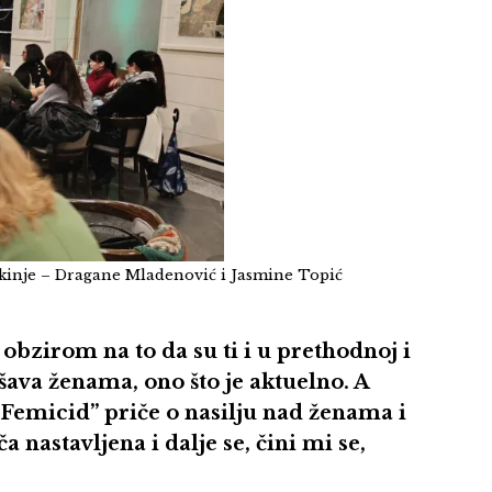
ikinje – Dragane Mladenović i Jasmine Topić
 obzirom na to da su ti i u prethodnoj i
ešava ženama, ono što je aktuelno. A
„Femicid” priče o nasilju nad ženama i
a nastavljena i dalje se, čini mi se,