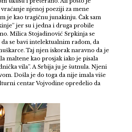
m ukusu i preterano. Ali pošto je
to vraćanje njenoj poeziji za mene
m je kao tragičnu junakinju. Čak sam
nje” jer su i jedna i druga probile
no. Milica Stojadinović Srpkinja se
, da se bavi intelektualnim radom, da
 muškarce. Taj njen iskorak naravno da je
a maltene kao prosjak iako je pisala
nička vila”. A Srbija ju je šutnula. Njeni
vom. Došla je do toga da nije imala više
Kulturni centar Vojvodine opredelio da