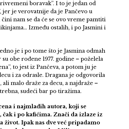
Privremeni boravak”. I to je jedan od
 jer je verovatnije da je Pančevo u
 a čini nam se da će se ovo vreme pamtiti
ikinjama… Između ostalih, i po Jasmini i
ledno je i po tome što je Jasmina odmah
r su obe rođene 1977. godine – poželela
a”, to jest iz Pančeva, a potom ju je
a decu i za odrasle. Dragana je odgovorila
e, ali malo draže za decu, a najdraže –
potrebna, sudeći bar po tiražima.
cena i najmlađih autora, koji se
čak i po kafićima. Znači da izlaze iz
va život. Ipak nas dve već pripadamo