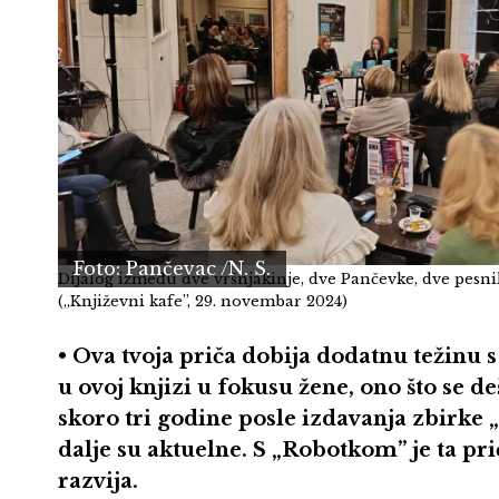
Foto: Pančevac /N. S.
Dijalog između dve vršnjakinje, dve Pančevke, dve pesn
(„Književni kafe”, 29. novembar 2024)
• Ova tvoja priča dobija dodatnu težinu s
u ovoj knjizi u fokusu žene, ono što se d
skoro tri godine posle izdavanja zbirke 
dalje su aktuelne. S „Robotkom” je ta prič
razvija.