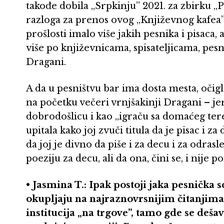
takođe dobila „Srpkinju” 2021. za zbirku „
razloga za prenos ovog „Književnog kafea”,
prošlosti imalo više jakih pesnika i pisaca,
više po književnicama, spisateljicama, pesn
Dragani.
A da u pesništvu bar ima dosta mesta, očig
na početku večeri vrnjšakinji Dragani – je
dobrodošlicu i kao „igraču sa domaćeg teren
upitala kako joj zvuči titula da je pisac i z
da joj je divno da piše i za decu i za odrasl
poeziju za decu, ali da ona, čini se, i nije 
• Jasmina T.: Ipak postoji jaka pesnička s
okupljaju na najraznovrsnijim čitanjima, 
institucija „na trgove”, tamo gde se deša