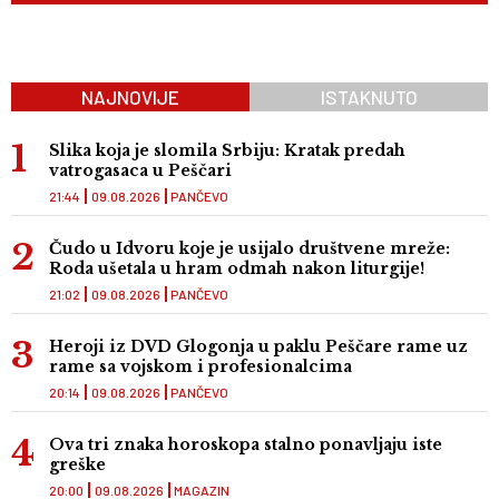
NAJNOVIJE
ISTAKNUTO
Slika koja je slomila Srbiju: Kratak predah
vatrogasaca u Peščari
21:44
09.08.2026
PANČEVO
Čudo u Idvoru koje je usijalo društvene mreže:
Roda ušetala u hram odmah nakon liturgije!
21:02
09.08.2026
PANČEVO
Heroji iz DVD Glogonja u paklu Peščare rame uz
rame sa vojskom i profesionalcima
20:14
09.08.2026
PANČEVO
Ova tri znaka horoskopa stalno ponavljaju iste
greške
20:00
09.08.2026
MAGAZIN