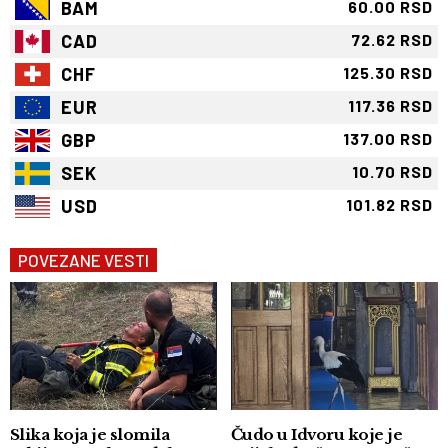
BAM
60.00 RSD
CAD
72.62 RSD
CHF
125.30 RSD
EUR
117.36 RSD
GBP
137.00 RSD
SEK
10.70 RSD
USD
101.82 RSD
POVEZANE VESTI
Slika koja je slomila
Čudo u Idvoru koje je