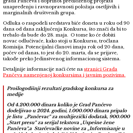
grada Pančeva i doprinos predloženog projekta
unapređenju i ravnopravnosti položaja osetljivih i
marginalnih društvenih grupa.
Odluka o raspodeli sredstava biće doneta u roku od 90
dana od dana zaključenja Konkursa, što znači da bi to
trebalo da bude do 28. maja. O tome ko će dobiti
novac odlučivaće, kako stoji u Konkursu, tročlana
Komisija. Potencijalni članovi imaju rok od 20 dana,
počev od danas, to jest do 20. marta, da se prijave,
takođe preko Jedinstvenog informacionog sistema.
Detaljnije informacije naći ćete na
stranici Grada
Pančeva namenjenoj konkursima i javnim pozivima.
Prošlogodišnji rezultati gradskog konkursa za
medije
Od 4.200.000 dinara koliko je Grad Pančevo
dodeljivao u 2024. godini, 1.000.000 dinara pripalo
je listu „Pančevac“ za multijezički dodatak, 900.000
„Start presu“ za serijal tekstova „Uspešne žene
Pančeva“,a Starčevačke novine za „Informisanje u