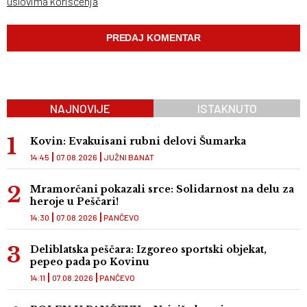
uslovima korišćenja
NAJNOVIJE
ISTAKNUTO
Kovin: Evakuisani rubni delovi Šumarka
14:45
07.08.2026
JUŽNI BANAT
Mramorčani pokazali srce: Solidarnost na delu za
heroje u Peščari!
14:30
07.08.2026
PANČEVO
Deliblatska peščara: Izgoreo sportski objekat,
pepeo pada po Kovinu
14:11
07.08.2026
PANČEVO