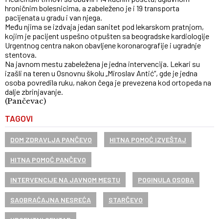
hroničnim bolesnicima, a zabeleženo je i 19 transporta
pacijenata u gradu i van njega.
Među njima se izdvaja jedan sanitet pod lekarskom pratnjom,
kojim je pacijent uspešno otpušten sa beogradske kardiologije
Urgentnog centra nakon obavljene koronarografije i ugradnje
stentova.
Na javnom mestu zabeležena je jedna intervencija. Lekari su
izašli na teren u Osnovnu školu „Miroslav Antić“, gde je jedna
osoba povredila ruku, nakon čega je prevezena kod ortopeda na
dalje zbrinjavanje.
(Pančevac)
TAGOVI
DOM ZDRAVLJA PANČEVO
HITNA POMOĆ IZVEŠTAJ
HITNA POMOĆ PANČEVO
INTERVENCIJE NA JAVNOM MESTU
POGINULA OSOBA
SAOBRAĆAJNA NESREĆA
STARČEVO