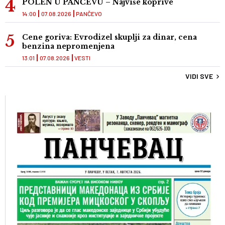
POLEN U PANČEVU – Najviše koprive
14:00
07.08.2026
PANČEVO
Cene goriva: Evrodizel skuplji za dinar, cena
benzina nepromenjena
13:01
07.08.2026
VESTI
VIDI SVE