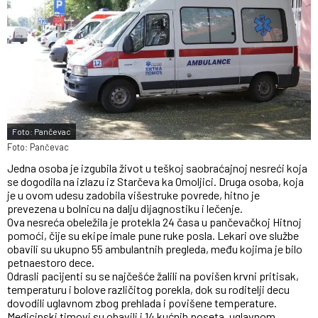
Foto: Pančevac
Foto: Pančevac
Jedna osoba je izgubila život u teškoj saobraćajnoj nesreći koja
se dogodila na izlazu iz Starčeva ka Omoljici. Druga osoba, koja
je u ovom udesu zadobila višestruke povrede, hitno je
prevezena u bolnicu na dalju dijagnostiku i lečenje.
Ova nesreća obeležila je protekla 24 časa u pančevačkoj Hitnoj
pomoći, čije su ekipe imale pune ruke posla. Lekari ove službe
obavili su ukupno 55 ambulantnih pregleda, među kojima je bilo
petnaestoro dece.
Odrasli pacijenti su se najčešće žalili na povišen krvni pritisak,
temperaturu i bolove različitog porekla, dok su roditelji decu
dovodili uglavnom zbog prehlada i povišene temperature.
Medicinski timovi su obavili i 14 kućnih poseta, uglavnom