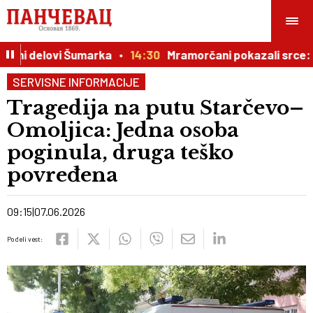
ubni delovi Šumarka
14:30
Mramorčani pokazali srce: So
SERVISNE INFORMACIJE
Tragedija na putu Starčevo–
Omoljica: Jedna osoba
poginula, druga teško
povređena
09:15
07.06.2026
Podeli vest: