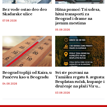
Bez vode ostao deo deo
Hitna pomoć: Tri udesa,
Skadarske ulice
hitni transporti za
Beograd i drame na
07.08.2026
javnim mestima
05.08.2026
Beograd topliji od Kaira, u
Svi ste pozvani na
Pančevu kao u Beogradu
Tamišku regatu 8. avgusta:
Besplatan ručak, kupanje i
04.08.2026
druženje na plaži Vir u
Orlovatu
03.08.2026