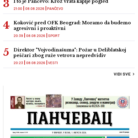
I to je Pančevo: Kroz vrata kaplje pogled
21:00
08.08.2026
PANČEVO
Koković pred OFK Beograd: Moramo da budemo
agresivni i proaktivni
20:39
08.08.2026
SPORT
Direktor "Vojvodinašuma": Požar u Deliblatskoj
peščari zbog ruže vetrova nepredvidiv
20:23
08.08.2026
VESTI
VIDI SVE