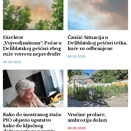
Direktor
Čaušić: Situacija u
„Vojvodinašuma“: Požar u
Deliblatskoj peščari teška,
Deliblatskoj peščari zbog
kuće su odbranjene
ruže vetrova nepredvidiv
08.08.2026
08.08.2026
Kako do inostranog staža:
Vrućine prolaze,
PIO objavio uputstvo
ambrozija dolazi
kako do ključnog
08.08.2026