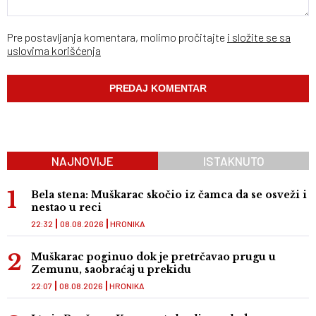
Pre postavljanja komentara, molimo pročitajte
i složite se sa
uslovima korišćenja
NAJNOVIJE
ISTAKNUTO
Bela stena: Muškarac skočio iz čamca da se osveži i
nestao u reci
22:32
08.08.2026
HRONIKA
Muškarac poginuo dok je pretrčavao prugu u
Zemunu, saobraćaj u prekidu
22:07
08.08.2026
HRONIKA