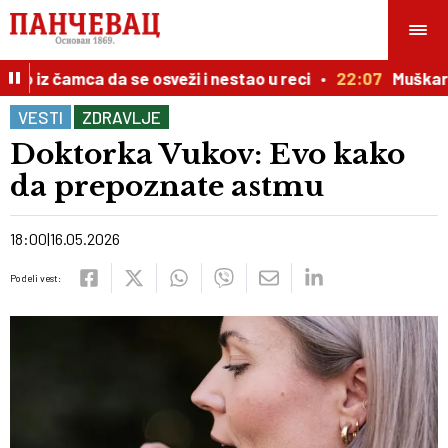
 iz čamca da se osveži i nestao u reci
22:07
Muškarac 
VESTI
ZDRAVLJE
Doktorka Vukov: Evo kako
da prepoznate astmu
18:00
16.05.2026
Podeli vest: