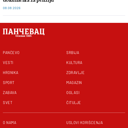
dokumenta za penziju
08.08.2026
PANČEVO
SRBIJA
VESTI
KULTURA
HRONIKA
ZDRAVLJE
SPORT
MAGAZIN
ZABAVA
OGLASI
SVET
ČITULJE
O NAMA
USLOVI KORIŠĆENJA