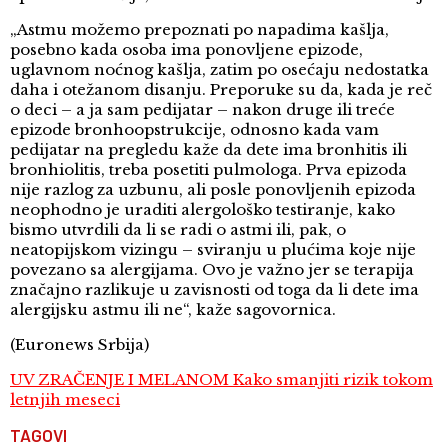
„Astmu možemo prepoznati po napadima kašlja,
posebno kada osoba ima ponovljene epizode,
uglavnom noćnog kašlja, zatim po osećaju nedostatka
daha i otežanom disanju. Preporuke su da, kada je reč
o deci – a ja sam pedijatar – nakon druge ili treće
epizode bronhoopstrukcije, odnosno kada vam
pedijatar na pregledu kaže da dete ima bronhitis ili
bronhiolitis, treba posetiti pulmologa. Prva epizoda
nije razlog za uzbunu, ali posle ponovljenih epizoda
neophodno je uraditi alergološko testiranje, kako
bismo utvrdili da li se radi o astmi ili, pak, o
neatopijskom vizingu – sviranju u plućima koje nije
povezano sa alergijama. Ovo je važno jer se terapija
značajno razlikuje u zavisnosti od toga da li dete ima
alergijsku astmu ili ne“, kaže sagovornica.
(Euronews Srbija)
UV ZRAČENJE I MELANOM Kako smanjiti rizik tokom
letnjih meseci
TAGOVI