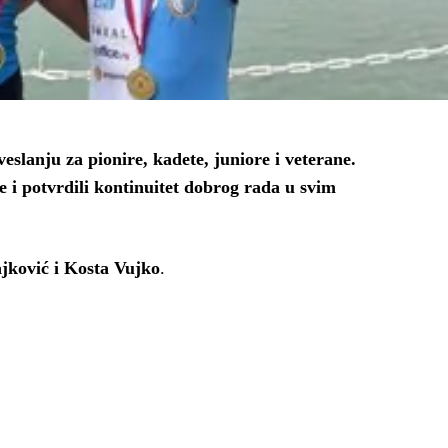
slanju za pionire, kadete, juniore i veterane.
e i potvrdili kontinuitet dobrog rada u svim
jković i Kosta Vujko
.