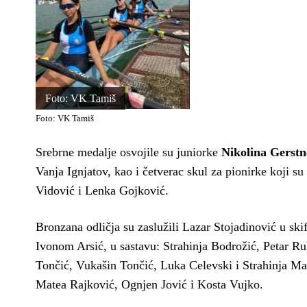
Foto: VK Tamiš
Foto: VK Tamiš
Srebrne medalje osvojile su juniorke
Nikolina Gerstne
Vanja Ignjatov, kao i četverac skul za pionirke koji su
Vidović i Lenka Gojković.
Bronzana odličja su zaslužili Lazar Stojadinović u sk
Ivonom Arsić, u sastavu: Strahinja Bodrožić, Petar R
Tončić, Vukašin Tončić, Luka Celevski i Strahinja Mati
Matea Rajković, Ognjen Jović i Kosta Vujko.