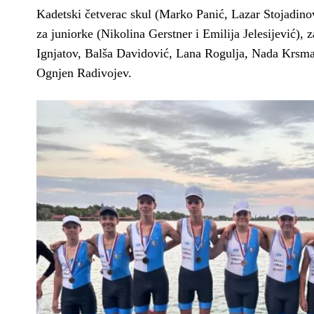
Kadetski četverac skul (Marko Panić, Lazar Stojadino
za juniorke (Nikolina Gerstner i Emilija Jelesijević), z
Ignjatov, Balša Davidović, Lana Rogulja, Nada Krsma
Ognjen Radivojev.