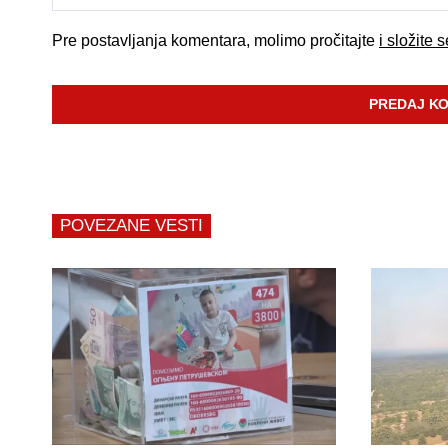
Pre postavljanja komentara, molimo pročitajte
i složite 
POVEZANE VESTI