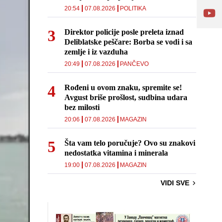
20:54
07.08.2026
POLITIKA
Direktor policije posle preleta iznad
Deliblatske peščare: Borba se vodi i sa
zemlje i iz vazduha
20:49
07.08.2026
PANČEVO
Rođeni u ovom znaku, spremite se!
Avgust briše prošlost, sudbina udara
bez milosti
20:06
07.08.2026
MAGAZIN
Šta vam telo poručuje? Ovo su znakovi
nedostatka vitamina i minerala
19:00
07.08.2026
MAGAZIN
VIDI SVE