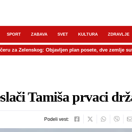
SPORT
ZABAVA
SVET
KULTURA
ZDRAVLJE
 za Zelenskog: Objavljen plan posete, dve zemlje sutra
slači Tamiša prvaci dr
Podeli vest: