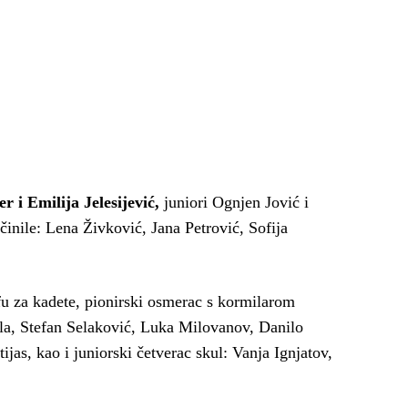
r i Emilija Jelesijević,
juniori Ognjen Jović i
 činile: Lena Živković, Jana Petrović, Sofija
ifu za kadete, pionirski osmerac s kormilarom
ula, Stefan Selaković, Luka Milovanov, Danilo
jas, kao i juniorski četverac skul: Vanja Ignjatov,