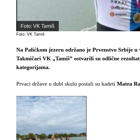
Foto: VK Tamiš
Foto: VK Tamiš
Na Palićkom jezeru održano je Prvenstvo Srbije u ve
Takmičari VK „Tamiš” ostvarili su odlične rezultat
kategorijama.
Prvaci države u dubl skulu postali su kadeti
Matea Ra