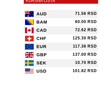
KURSNA LISTA
AUD
71.56 RSD
BAM
60.00 RSD
CAD
72.62 RSD
CHF
125.30 RSD
EUR
117.36 RSD
GBP
137.00 RSD
SEK
10.70 RSD
USD
101.82 RSD