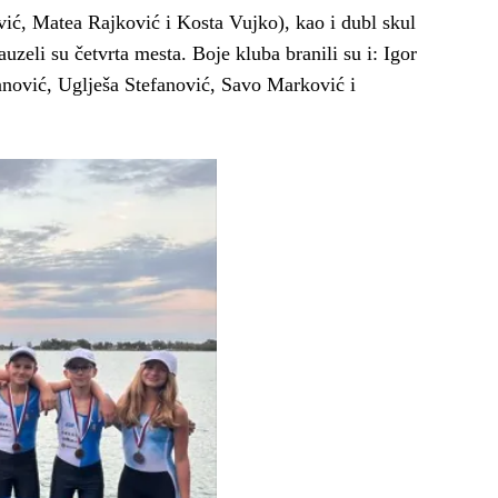
vić, Matea Rajković i Kosta Vujko), kao i dubl skul
auzeli su četvrta mesta. Boje kluba branili su i: Igor
nović, Uglješa Stefanović, Savo Marković i