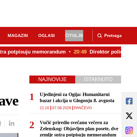
MAGAZIN
OGLASI
ČITULJE
Pretraga
 potpisuju memorandum
20:49
Direktor policije posle p
NAJNOVIJE
ISTAKNUTO
Ujedinjeni za Ogija: Humanitarni
žave
bazar i akcija u Glogonju 8. avgusta
21:16
07.08.2026
PANČEVO
Vučić priredio svečanu večeru za
Zelenskog: Objavljen plan posete, dve
zemlje sutra potpisuju memorandum