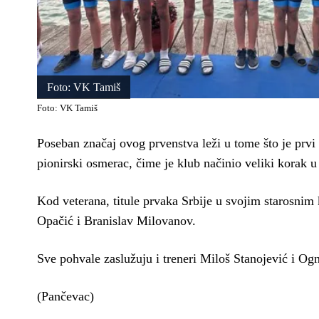
Foto: VK Tamiš
Foto: VK Tamiš
Poseban značaj ovog prvenstva leži u tome što je prvi 
pionirski osmerac, čime je klub načinio veliki korak u
Kod veterana, titule prvaka Srbije u svojim starosnim 
Opačić i Branislav Milovanov.
Sve pohvale zaslužuju i treneri Miloš Stanojević i Og
(Pančevac)