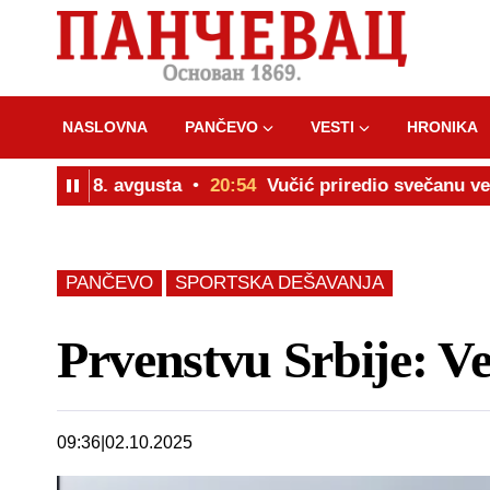
NASLOVNA
PANČEVO
VESTI
HRONIKA
gonju 8. avgusta
20:54
Vučić priredio svečanu večeru
PANČEVO
SPORTSKA DEŠAVANJA
Prvenstvu Srbije: Ve
09:36
02.10.2025