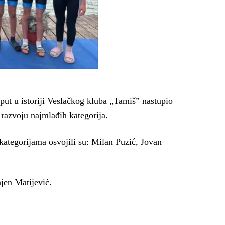
put u istoriji Veslačkog kluba „Tamiš” nastupio
 razvoju najmlađih kategorija.
kategorijama osvojili su: Milan Puzić, Jovan
njen Matijević.