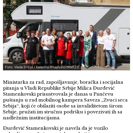
Foto: Vlada Srbije / Katarina Mihajlović/MINRZS
Ministarka za rad, zapošljavanje, boračka i socijalna
pitanja u Vladi Republike Srbije Milica Đurđević
Stamenkovski prisustvovala je danas u Pančevu
puštanju u rad mobilnog kampera Saveza „Zvuci srca
Srbijaˮ, koji će obilaziti osobe sa invaliditetom širom
Srbije, pružati im stručnu podršku i povezivati ih sa
nadležnim institucijama.
Đurđević Stamenkovski je navela da je vozilo