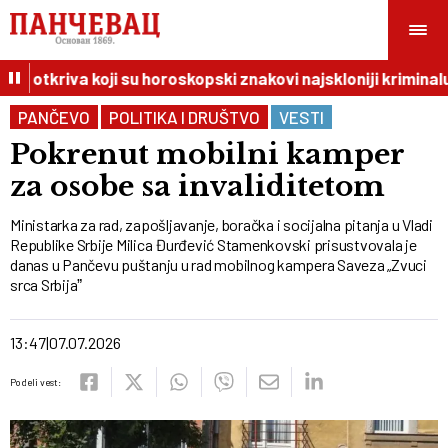
 otkriva koji su horoskopski znakovi najskloniji kriminalu
PANČEVO
POLITIKA I DRUŠTVO
VESTI
Pokrenut mobilni kamper
za osobe sa invaliditetom
Ministarka za rad, zapošljavanje, boračka i socijalna pitanja u Vladi
Republike Srbije Milica Đurđević Stamenkovski prisustvovala je
danas u Pančevu puštanju u rad mobilnog kampera Saveza „Zvuci
srca Srbijaˮ
13:47
07.07.2026
Podeli vest: