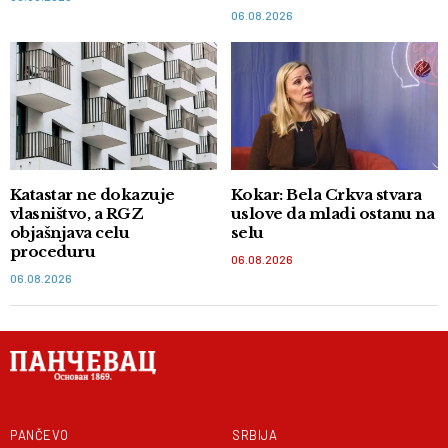
06.08.2026
Katastar ne dokazuje
Kokar: Bela Crkva stvara
vlasništvo, a RGZ
uslove da mladi ostanu na
objašnjava celu
selu
proceduru
06.08.2026
06.08.2026
PANČEVO
SRBIJA