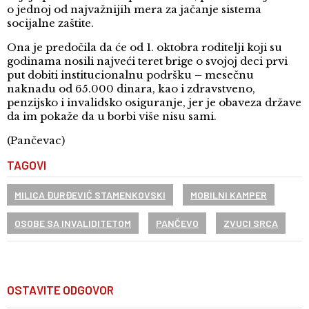
o jednoj od najvažnijih mera za jačanje sistema
socijalne zaštite.
Ona je predočila da će od 1. oktobra roditelji koji su
godinama nosili najveći teret brige o svojoj deci prvi
put dobiti institucionalnu podršku – mesečnu
naknadu od 65.000 dinara, kao i zdravstveno,
penzijsko i invalidsko osiguranje, jer je obaveza države
da im pokaže da u borbi više nisu sami.
(Pančevac)
TAGOVI
MILICA ĐURĐEVIĆ STAMENKOVSKI
MOBILNI KAMPER
OSOBE SA INVALIDITETOM
PANČEVO
ZVUCI SRCA
OSTAVITE ODGOVOR