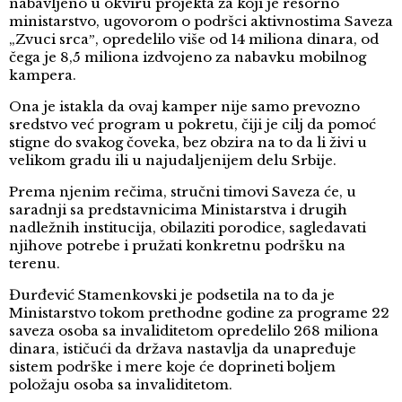
nabavljeno u okviru projekta za koji je resorno
ministarstvo, ugovorom o podršci aktivnostima Saveza
„Zvuci srcaˮ, opredelilo više od 14 miliona dinara, od
čega je 8,5 miliona izdvojeno za nabavku mobilnog
kampera.
Ona je istakla da ovaj kamper nije samo prevozno
sredstvo već program u pokretu, čiji je cilj da pomoć
stigne do svakog čoveka, bez obzira na to da li živi u
velikom gradu ili u najudaljenijem delu Srbije.
Prema njenim rečima, stručni timovi Saveza će, u
saradnji sa predstavnicima Ministarstva i drugih
nadležnih institucija, obilaziti porodice, sagledavati
njihove potrebe i pružati konkretnu podršku na
terenu.
Đurđević Stamenkovski je podsetila na to da je
Ministarstvo tokom prethodne godine za programe 22
saveza osoba sa invaliditetom opredelilo 268 miliona
dinara, ističući da država nastavlja da unapređuje
sistem podrške i mere koje će doprineti boljem
položaju osoba sa invaliditetom.