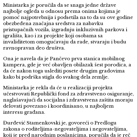
Ministarka je poručila da se snaga jedne države
najbolje ogleda u odnosu prema onima kojima je
pomoć najpotrebnija i podsetila na to da su ove godine
obezbeđena značajna sredstva za nabavku
pristupačnih vozila, izgradnju inkluzivnih parkova i
igrališta, kao i za projekte koji osobama sa
invaliditetom omogućavaju da rade, stvaraju i budu
ravnopravan deo društva.
Ona je navela da je Pančevo prva stanica mobilnog
kampera, gde je već obavljen obilazak šest porodica, a
da će nakon toga uslediti posete drugim gradovima
kako bi podrška stigla do svakog dela zemlje.
Ministarka je rekla da će u realizaciji projekta
učestvovati Republički fond za zdravstveno osiguranje,
naglašavajući da socijalna i zdravstvena zaštita moraju
delovati povezano i koordinisano, u najboljem
interesu građana.
Đurđević Stamenkovski je, govoreći o Predlogu
zakona o roditeljima-negovateljima i negovateljima,
koji je pred narodnim poslanicima, poručila da je reč