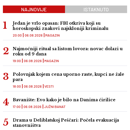
NAJNOVIJE
ISTAKNUTO
Jedan je vrlo opasan: FBI otkriva koji su
horoskopski znakovi najskloniji kriminalu
20:00
06.08.2026
MAGAZIN
Najmoćniji ritual sa listom lovora: novac dolazi u
roku od 9 dana
19:00
06.08.2026
MAGAZIN
Polovnjak kojem cena uporno raste, kupci ne žale
para
18:00
06.08.2026
VESTI
Bavanište: Evo kako je bilo na Danima ćirilice
17:00
06.08.2026
JUŽNI BANAT
Drama u Deliblatskoj Peščari: Počela evakuacija
stanovništva