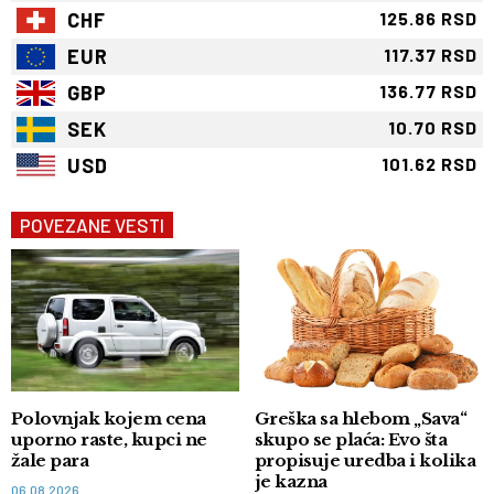
CHF
125.86 RSD
EUR
117.37 RSD
GBP
136.77 RSD
SEK
10.70 RSD
USD
101.62 RSD
POVEZANE VESTI
Polovnjak kojem cena
Greška sa hlebom „Sava“
uporno raste, kupci ne
skupo se plaća: Evo šta
žale para
propisuje uredba i kolika
je kazna
06.08.2026