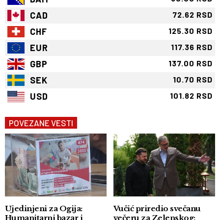
CAD
72.62 RSD
CHF
125.30 RSD
EUR
117.36 RSD
GBP
137.00 RSD
SEK
10.70 RSD
USD
101.82 RSD
POVEZANE VESTI
Ujedinjeni za Ogija:
Vučić priredio svečanu
Humanitarni bazar i
večeru za Zelenskog: