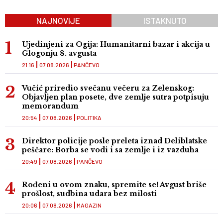
NAJNOVIJE
ISTAKNUTO
Ujedinjeni za Ogija: Humanitarni bazar i akcija u
Glogonju 8. avgusta
21:16
07.08.2026
PANČEVO
Vučić priredio svečanu večeru za Zelenskog:
Objavljen plan posete, dve zemlje sutra potpisuju
memorandum
20:54
07.08.2026
POLITIKA
Direktor policije posle preleta iznad Deliblatske
peščare: Borba se vodi i sa zemlje i iz vazduha
20:49
07.08.2026
PANČEVO
Rođeni u ovom znaku, spremite se! Avgust briše
prošlost, sudbina udara bez milosti
20:06
07.08.2026
MAGAZIN