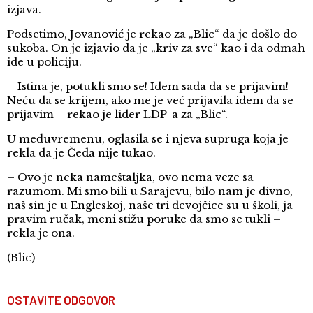
izjava.
Podsetimo, Jovanović je rekao za „Blic“ da je došlo do
sukoba. On je izjavio da je „kriv za sve“ kao i da odmah
ide u policiju.
– Istina je, potukli smo se! Idem sada da se prijavim!
Neću da se krijem, ako me je već prijavila idem da se
prijavim – rekao je lider LDP-a za „Blic“.
U međuvremenu, oglasila se i njeva supruga koja je
rekla da je Čeda nije tukao.
– Ovo je neka nameštaljka, ovo nema veze sa
razumom. Mi smo bili u Sarajevu, bilo nam je divno,
naš sin je u Engleskoj, naše tri devojčice su u školi, ja
pravim ručak, meni stižu poruke da smo se tukli –
rekla je ona.
(Blic)
OSTAVITE ODGOVOR