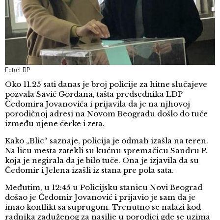
Foto:LDP
Oko 11.25 sati danas je broj policije za hitne slučajeve
pozvala Savić Gordana, tašta predsednika LDP
Čedomira Jovanovića i prijavila da je na njhovoj
porodičnoj adresi na Novom Beogradu došlo do tuče
između njene ćerke i zeta.
Kako „Blic“ saznaje, policija je odmah izašla na teren.
Na licu mesta zatekli su kućnu spremačicu Sandru P.
koja je negirala da je bilo tuče. Ona je izjavila da su
Čedomir i Jelena izašli iz stana pre pola sata.
Međutim, u 12:45 u Policijsku stanicu Novi Beograd
došao je Čedomir Jovanović i prijavio je sam da je
imao konflikt sa suprugom. Trenutno se nalazi kod
radnika zaduženog za nasilje u porodici gde se uzima