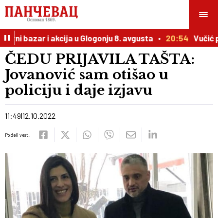
rni bazar i akcija u Glogonju 8. avgusta
20:54
Vučić pri
ČEDU PRIJAVILA TAŠTA:
Jovanović sam otišao u
policiju i daje izjavu
11:49
12.10.2022
Podeli vest: