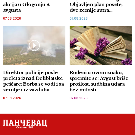
akcija u Glogonju 8.
Objavljen plan posete,
avgusta
dve zemlje sutra
potpisuju memorandum
07.08.2026
07.08.2026
Direktor policije posle
Rođeni u ovom znaku,
preleta iznad Deliblatske
spremite se! Avgust briše
peščare: Borba se vodi i sa
prošlost, sudbina udara
zemlje i iz vazduha
bez milosti
07.08.2026
07.08.2026