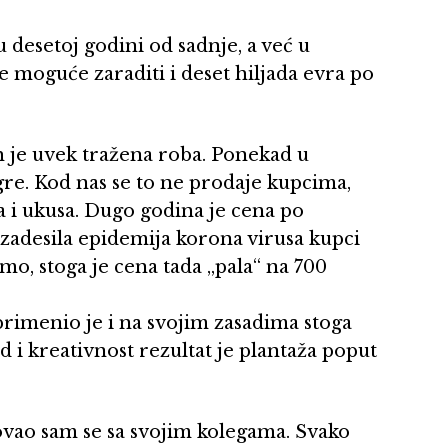
u desetoj godini od sadnje, a već u
je moguće zaraditi i deset hiljada evra po
h je uvek tražena roba. Ponekad u
re. Kod nas se to ne prodaje kupcima,
a i ukusa. Dugo godina je cena po
 zadesila epidemija korona virusa kupci
imo, stoga je cena tada „pala“ na 700
primenio je i na svojim zasadima stoga
d i kreativnost rezultat je plantaža poput
ovao sam se sa svojim kolegama. Svako