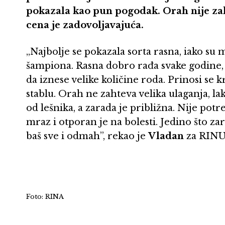
pokazala kao pun pogodak. Orah nije za
cena je zadovoljavajuća.
„Najbolje se pokazala sorta rasna, iako su
šampiona. Rasna dobro rađa svake godine, p
da iznese velike količine roda. Prinosi se
stablu. Orah ne zahteva velika ulaganja, la
od lešnika, a zarada je približna. Nije p
mraz i otporan je na bolesti. Jedino što z
baš sve i odmah”, rekao je
Vladan
za RINU
Foto: RINA