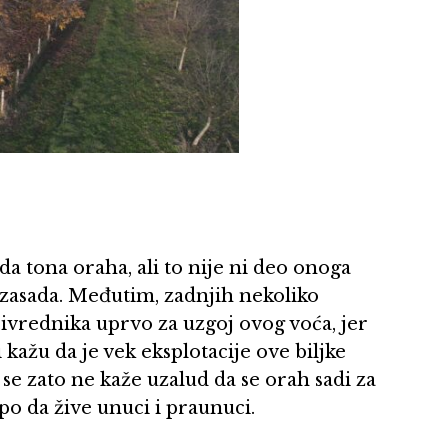
da tona oraha, ali to nije ni deo onoga
e zasada. Međutim, zadnjih nekoliko
rivrednika uprvo za uzgoj ovog voća, jer
kažu da je vek eksplotacije ove biljke
 se zato ne kaže uzalud da se orah sadi za
o da žive unuci i praunuci.