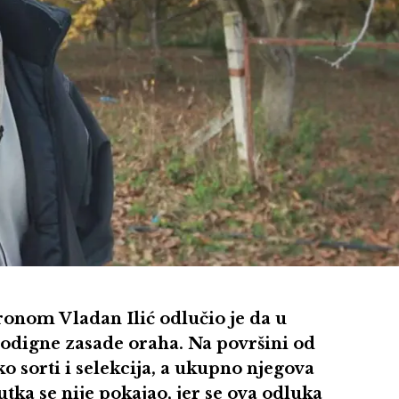
ronom Vladan Ilić odlučio je da u
digne zasade oraha. Na površini od
ko sorti i selekcija, a ukupno njegova
utka se nije pokajao, jer se ova odluka