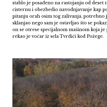
stablo je posađeno na rastojanju od deset
cisternu i obezbedio navodnjavanje kap po k
pitanju orah osim tog zalivanja, potrebno je
sklanjao nego sam je ostavljao što se poka
on se otrese specijalnom mašinom koja je p
rekao je voćar iz sela Tvrdići kod Požege.