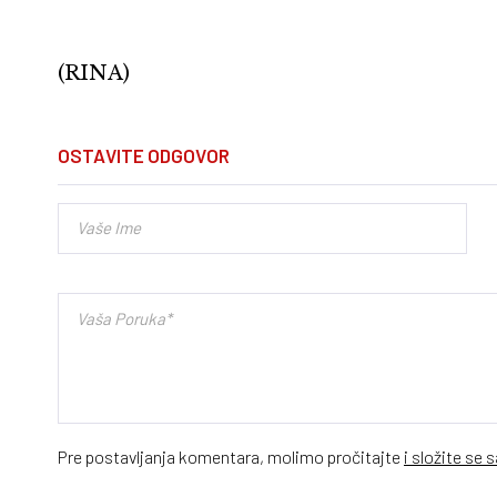
(RINA)
OSTAVITE ODGOVOR
Pre postavljanja komentara, molimo pročitajte
i složite se 