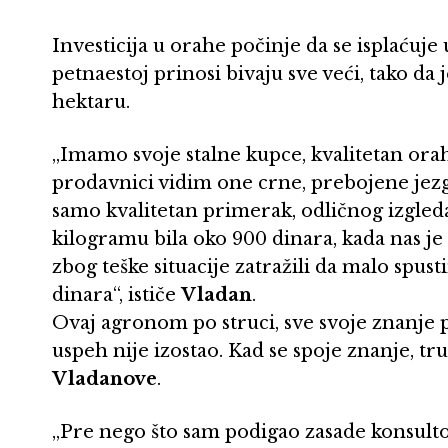
Investicija u orahe počinje da se isplaćuje 
petnaestoj prinosi bivaju sve veći, tako da 
hektaru.
„Imamo svoje stalne kupce, kvalitetan ora
prodavnici vidim one crne, prebojene jezg
samo kvalitetan primerak, odličnog izgled
kilogramu bila oko 900 dinara, kada nas je
zbog teške situacije zatražili da malo spust
dinara“, ističe
Vladan
.
Ovaj agronom po struci, sve svoje znanje 
uspeh nije izostao. Kad se spoje znanje, tru
Vladanove
.
„Pre nego što sam podigao zasade konsult