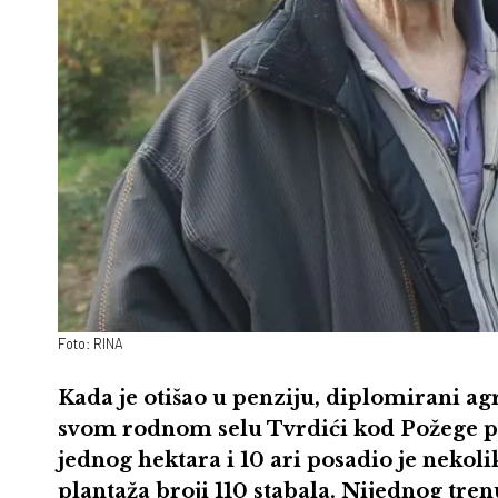
Foto: RINA
Kada je otišao u penziju, diplomirani ag
svom rodnom selu Tvrdići kod Požege po
jednog hektara i 10 ari posadio je nekoli
plantaža broji 110 stabala. Nijednog tren