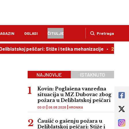
AGAZIN
OGLASI
ČITULJE
Pretraga
koj peščari: Stiže i teška mehanizacije
21:02
Ljubavna 
NAJNOVIJE
ISTAKNUTO
Kovin: Poglašena vanredna
situacija u MZ Dubovac zbog
požara u Deliblatskoj peščari
00:01
06.08.2026
HRONIKA
Čaušić o gašenju požara u
Deliblatskoj peščari: Stiže i