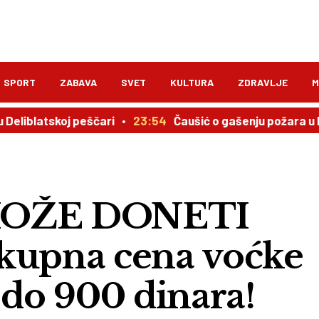
SPORT
ZABAVA
SVET
KULTURA
ZDRAVLJE
M
skoj peščari
23:54
Čaušić o gašenju požara u Deliblats
OŽE DONETI
upna cena voćke
 do 900 dinara!