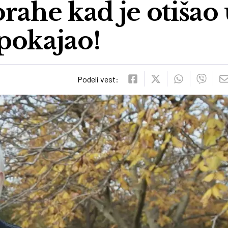
rahe kad je otišao
 pokajao!
Podeli vest: