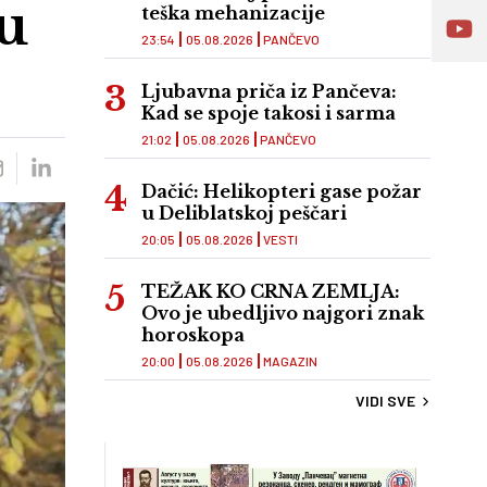
 u
teška mehanizacije
23:54
05.08.2026
PANČEVO
Ljubavna priča iz Pančeva:
Kad se spoje takosi i sarma
21:02
05.08.2026
PANČEVO
Dačić: Helikopteri gase požar
u Deliblatskoj peščari
20:05
05.08.2026
VESTI
TEŽAK KO CRNA ZEMLJA:
Ovo je ubedljivo najgori znak
horoskopa
20:00
05.08.2026
MAGAZIN
VIDI SVE