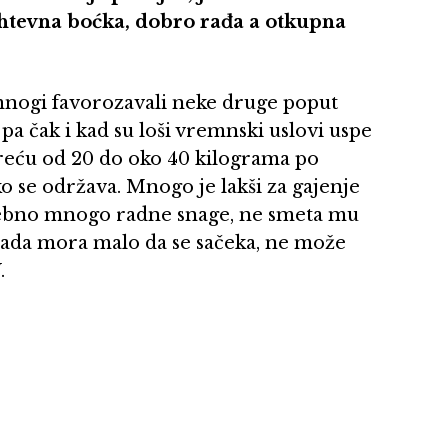
htevna boćka, dobro rađa a otkupna
 mnogi favorozavali neke druge poput
a čak i kad su loši vremnski uslovi uspe
 kreću od 20 do oko 40 kilograma po
ko se održava. Mnogo je lakši za gajenje
otrebno mnogo radne snage, ne smeta mu
arada mora malo da se sačeka, ne može
.