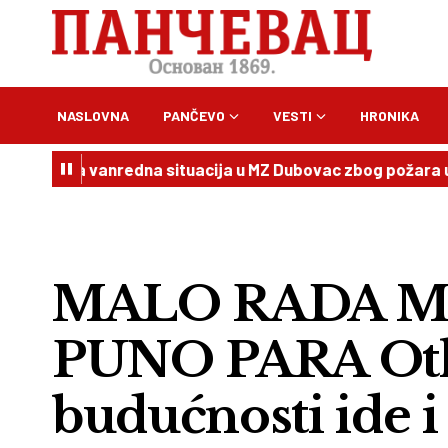
NASLOVNA
PANČEVO
VESTI
HRONIKA
na vanredna situacija u MZ Dubovac zbog požara u Deliblat
MALO RADA M
PUNO PARA Otk
budućnosti ide i