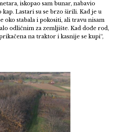
 metara, iskopao sam bunar, nabavio
ap. Lastari su se brzo širili. Kad je u
 oko stabala i pokositi, ali travu nisam
zalo odličnim za zemljište. Kad dođe rod,
rikačena na traktor i kasnije se kupi“,