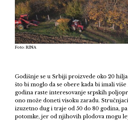
Foto: RINA
Godišnje se u Srbiji proizvede oko 20 hilja
što bi moglo da se obere kada bi imali viš
godina raste interesovanje srpskih poljop
ono može doneti visoku zaradu. Stručnjaci 
izuzetno dug i traje od 50 do 80 godina, pa
potomke, jer od njihovih plodova mogu lep