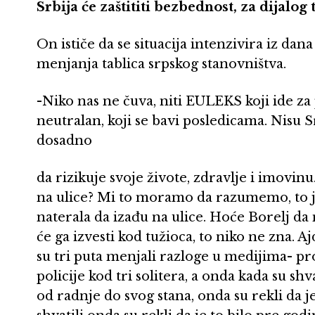
Srbija će zaštititi bezbednost, za dijalog 
On ističe da se situacija intenzivira iz dan
menjanja tablica srpskog stanovništva.
-Niko nas ne čuva, niti EULEKS koji ide za 
neutralan, koji se bavi posledicama. Nisu
dosadno
da rizikuje svoje živote, zdravlje i imovinu.
na ulice? Mi to moramo da razumemo, to j
naterala da izađu na ulice. Hoće Borelj da
će ga izvesti kod tužioca, to niko ne zna. A
su tri puta menjali razloge u medijima- pr
policije kod tri solitera, a onda kada su shv
od radnje do svog stana, onda su rekli da j