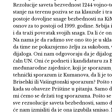
Rezolucije saveta bezvednost 1244 vojno-
stanje na terenu poziva se na klauzule i tr
postoje dovoljne snage bezbednosti na Ki
osnov za to postoji od 1999. godine. Srbija 
i da traži povratak svojih snaga. Da li će on
Na nama je da radimo sve ono što je u s
da time ne pokazujemo želju za sukobom, v
dijaloga. Oni nam odgovoraju da je dijalog
čaln UN. Oni će podneti i kandidaturu za 
međunarodne zajednice, koji je sporazum je
tehnički sporazum iz Kumanova, da li je to
Briselski ili Vašingtonski sporazum? Pošto
kada su obaveze Prištine u pitanju. Samo d
mi ćemo se držati tog sporazuma. Pošto se
sve rezuolucije saveta bezbednosti, samo da 
će nam izmisliti da je ona izgubila smisao.