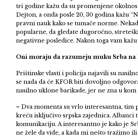
tri godine kažu da su promenjene okolnost
Dejton, a onda posle 20, 30 godina kažu “
pravni nauk kako se tumače norme. Nekad 
popularne, da gledate dugoročno, stretešk
negativne posledice. Nakon toga vam kažu 
Oni moraju da razumeju muku Srba na
Prištinske vlasti i policija najavili su nasil
se nada da će KFOR biti dovoljno odgovora
nasilno uklone barikade, jer ne zna u kom 
– Dva momenta su vrlo interesantna, tim p
kreću isključivo srpska zajednica. Albanci t
komunikaciju. A interesantno je kako je Sr
ne žele da vide, a kada mi nešto tražimo il