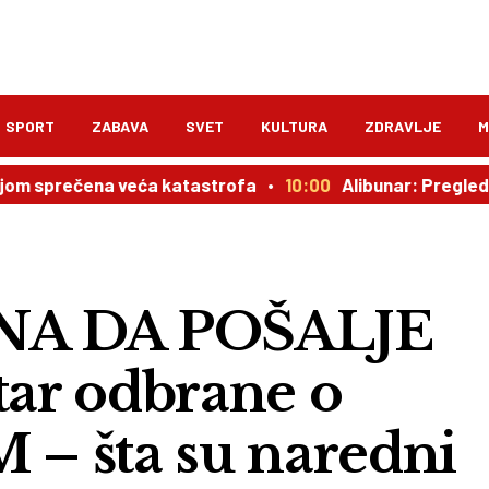
SPORT
ZABAVA
SVET
KULTURA
ZDRAVLJE
M
čena veća katastrofa
10:00
Alibunar: Pregled na mamog
NA DA POŠALJE
ar odbrane o
 – šta su naredni