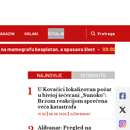
AGAZIN
OGLASI
ČITULJE
Pretraga
rafu besplatan, a spasava život
09:00
Dnevni horoskop
NAJNOVIJE
ISTAKNUTO
U Kovačici lokalizovan požar
u bivšoj šećerani „Sunoko“:
Brzom reakcijom sprečena
veća katastrofa
10:30
06.08.2026
JUŽNI BANAT
Alibunar: Pregled na