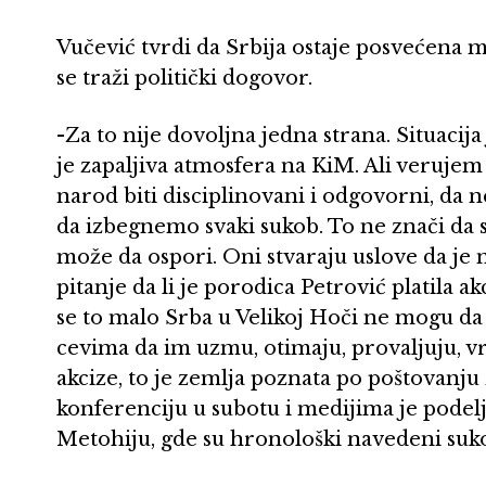
Vučević tvrdi da Srbija ostaje posvećena mi
se traži politički dogovor.
-Za to nije dovoljna jedna strana. Situacij
je zapaljiva atmosfera na KiM. Ali verujem
narod biti disciplinovani i odgovorni, da 
da izbegnemo svaki sukob. To ne znači da 
može da ospori. Oni stvaraju uslove da je
pitanje da li je porodica Petrović platila a
se to malo Srba u Velikoj Hoči ne mogu da 
cevima da im uzmu, otimaju, provaljuju, vrš
akcize, to je zemlja poznata po poštovanju
konferenciju u subotu i medijima je podelj
Metohiju, gde su hronološki navedeni sukob