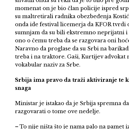
shvatili onda su rekli da je to bilo pre god
momenat on je bio član policije ispred sr
su maltretirali radnika obezbeđenja Kostić
onda ide festival licemerja da KFOR tvrdi d
sumnjam da su bili ekstremno neprijatni i 
ono o čemu treba da se razgovara oni hoće
Naravno da proglase da su Srbi na barikad
treba i na traktore. Gaši, Kurtijev advokat n
vokabular naziv za Srbe.
Srbija ima pravo da traži aktiviranje te k
snaga
Ministar je istakao da je Srbija spremna da
razgovarati o tome ove nedelje.
– To nije ništa što je nama palo na pamet 