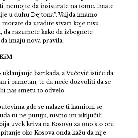
i, nemojte da insistirate na tome. Imate
Nije u duhu Dejtona”. Valjda imamo
morate da uradite stvari koje nisu
i, da razumete kako da izbegnete
da imaju nova pravila.
 KiM
no uklanjanje barikada, a Vučević ističe da
n i pametan, te da neće dozvoliti da se
bi nas smetu to odvelo.
utevima gde se nalaze ti kamioni se
uda ni ne putuju, nismo im isključili
bija uvek kriva na Kosovu za ono što oni
i pitanje oko Kosova onda kažu da nije