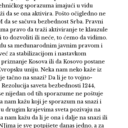
tehničkog sporazuma imajući u vidu
aži da se ona aktivira. Pošto očigledno ne
M da se sačuva bezbednost Srba. Pravni
ima pravo da traži aktiviranje te klauzule
i to dozvoliti ili neće, to ćemo da vidimo.
kladu sa međunarodnim javnim pravom i
eć za stabilizacijom i nastavkom
 priznanje Kosova ili da Kosovo postane
Evropsku uniju. Neka nam neko kaže iz
 tačno na snazi? Da li je to vojno-
 Rezolucija saveta bezbednosti 1244,
 se nijedan od tih sporazume ne poštuje
a nam kažu koji je sporazum na snazi i
 u drugim krajevima sveta pozivaju na
nam kažu da li je ona i dalje na snazi ili
 NJima je sve potpišete danas jedno, a za