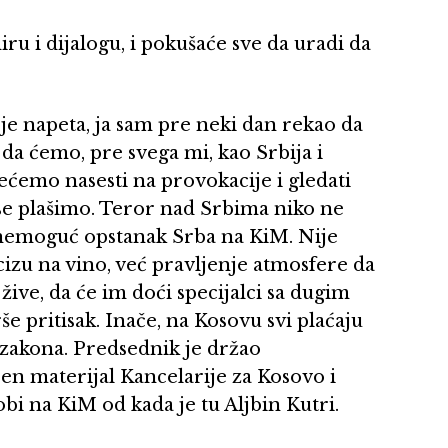
ru i dijalogu, i pokušaće sve da uradi da
a je napeta, ja sam pre neki dan rekao da
 da ćemo, pre svega mi, kao Srbija i
nećemo nasesti na provokacije i gledati
se plašimo. Teror nad Srbima niko ne
 nemoguć opstanak Srba na KiM. Nije
kcizu na vino, već pravljenje atmosfere da
žive, da će im doći specijalci sa dugim
e pritisak. Inače, na Kosovu svi plaćaju
 zakona. Predsednik je držao
en materijal Kancelarije za Kosovo i
i na KiM od kada je tu Aljbin Kutri.