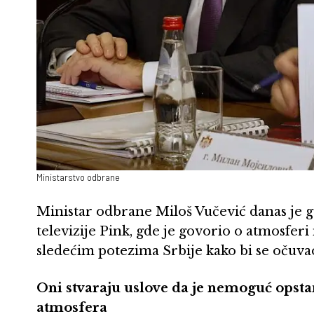
Ministarstvo odbrane
Ministar odbrane Miloš Vučević danas je
televizije Pink, gde je govorio o atmosfer
sledećim potezima Srbije kako bi se očuvao
Oni stvaraju uslove da je nemoguć opsta
atmosfera