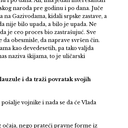
inu i po dana. Ali, ima jedan interesantan
pskog naroda pre godinu i po dana. Juče
a na Gazivodama, kidali srpske zastave, a
a nije bilo upada, a bilo je upada. Ne
da je ceo proces bio zastrašujuć. Sve
 da obesmisle, da naprave svršen čin.
ama kao devedesetih, pa tako valjda
as naziva škijama, to je uličarski
lauzule i da traži povratak svojih
 pošalje vojnike i nada se da će Vlada
iz očaja, nego prateći pravne forme iz