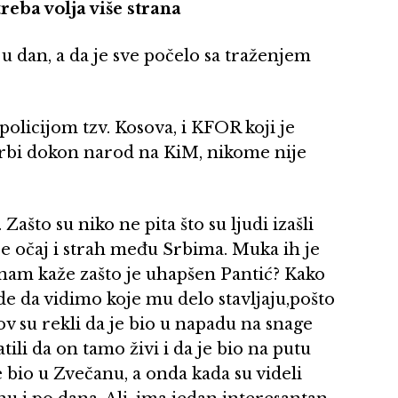
treba volja više strana
a u dan, a da je sve počelo sa traženjem
policijom tzv. Kosova, i KFOR koji je
 Srbi dokon narod na KiM, nikome nije
 Zašto su niko ne pita što su ljudi izašli
e očaj i strah među Srbima. Muka ih je
 nam kaže zašto je uhapšen Pantić? Kako
jde da vidimo koje mu delo stavljaju,pošto
ov su rekli da je bio u napadu na snage
atili da on tamo živi i da je bio na putu
e bio u Zvečanu, a onda kada su videli