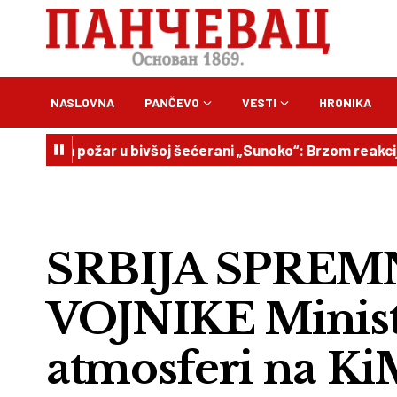
NASLOVNA
PANČEVO
VESTI
HRONIKA
n požar u bivšoj šećerani „Sunoko“: Brzom reakcijom spre
SRBIJA SPREM
VOJNIKE Minist
atmosferi na KiM