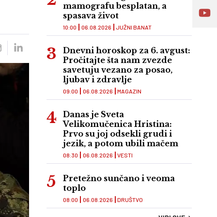
mamografu besplatan, a
spasava život
10:00
06.08.2026
JUŽNI BANAT
Dnevni horoskop za 6. avgust:
Pročitajte šta nam zvezde
savetuju vezano za posao,
ljubav i zdravlje
09:00
06.08.2026
MAGAZIN
Danas je Sveta
Velikomučenica Hristina:
Prvo su joj odsekli grudi i
jezik, a potom ubili mačem
08:30
06.08.2026
VESTI
Pretežno sunčano i veoma
toplo
08:00
06.08.2026
DRUŠTVO