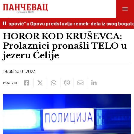
vić“ u Opovu predstavlja remek-dela iz svog bogatog umet
HOROR KOD KRUŠEVCA:
Prolaznici pronašli TELO u
jezeru Ćelije
19:35
30.01.2023
Podeli vest: