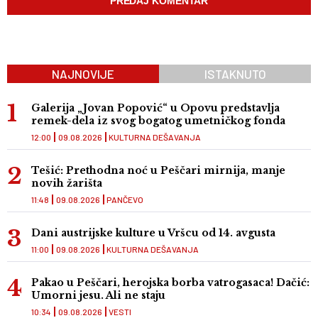
NAJNOVIJE
ISTAKNUTO
Galerija „Jovan Popović“ u Opovu predstavlja
remek-dela iz svog bogatog umetničkog fonda
12:00
09.08.2026
KULTURNA DEŠAVANJA
Tešić: Prethodna noć u Peščari mirnija, manje
novih žarišta
11:48
09.08.2026
PANČEVO
Dani austrijske kulture u Vršcu od 14. avgusta
11:00
09.08.2026
KULTURNA DEŠAVANJA
Pakao u Peščari, herojska borba vatrogasaca! Dačić:
Umorni jesu. Ali ne staju
10:34
09.08.2026
VESTI