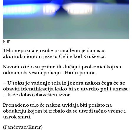
MUP
Telo nepoznate osobe pronađeno je danas u
akumulacionom jezeru Ćelije kod Kruševca.
Navodno telo su primetili slučajni prolaznici koji su
odmah obavestili policiju i Hitnu pomoć.
–
U toku je vađenje tela iz jezera nakon čega će se
obaviti identifikacija kako bi se utvrdio pol i uzrast
– kaže dobro obavešten izvor.
Pronađeno telo će nakon uviđaja biti poslato na
obdukciju kojom bi trebalo da se utvrdi tačno vreme i
uzrok smrti.
(Pančevac/Kurir)