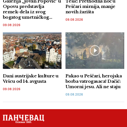
Galerija „Jovan Popović“ u
Tešić: Prethodna noć u
Opovu predstavlja
Peščari mirnija, manje
remek-dela iz svog
novih žarišta
bogatog umetničkog
09.08.2026
fonda
09.08.2026
Dani austrijske kulture u
Pakao u Peščari, herojska
Vršcu od 14. avgusta
borba vatrogasaca! Dačić:
Umorni jesu. Ali ne staju
09.08.2026
09.08.2026