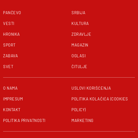
PANČEVO
SRBIJA
VESTI
KULTURA
HRONIKA
ZDRAVLJE
SPORT
MAGAZIN
ZABAVA
OGLASI
SVET
ČITULJE
O NAMA
USLOVI KORIŠĆENJA
IMPRESUM
POLITIKA KOLAČIĆA (COOKIES
KONTAKT
POLICY)
POLITIKA PRIVATNOSTI
MARKETING