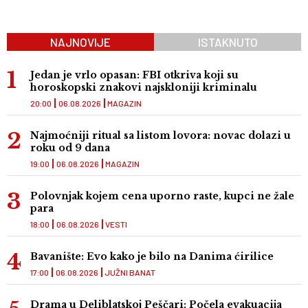
NAJNOVIJE
ISTAKNUTO
Jedan je vrlo opasan: FBI otkriva koji su
horoskopski znakovi najskloniji kriminalu
20:00
06.08.2026
MAGAZIN
Najmoćniji ritual sa listom lovora: novac dolazi u
roku od 9 dana
19:00
06.08.2026
MAGAZIN
Polovnjak kojem cena uporno raste, kupci ne žale
para
18:00
06.08.2026
VESTI
Bavanište: Evo kako je bilo na Danima ćirilice
17:00
06.08.2026
JUŽNI BANAT
Drama u Deliblatskoj Peščari: Počela evakuacija