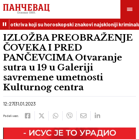
I otkriva koji su horoskopski znakovi najskloniji kriminalu
IZLOŽBA PREOBRAŽENJE
ČOVEKA I PRED
PANČEVCIMA Otvaranje
sutra u 19 u Galeriji
savremene umetnosti
Kulturnog centra
12:27
31.01.2023
Podeli vest: