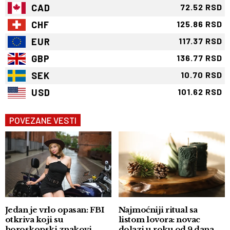
CAD
72.52 RSD
CHF
125.86 RSD
EUR
117.37 RSD
GBP
136.77 RSD
SEK
10.70 RSD
USD
101.62 RSD
POVEZANE VESTI
Jedan je vrlo opasan: FBI
Najmoćniji ritual sa
otkriva koji su
listom lovora: novac
horoskopski znakovi
dolazi u roku od 9 dana