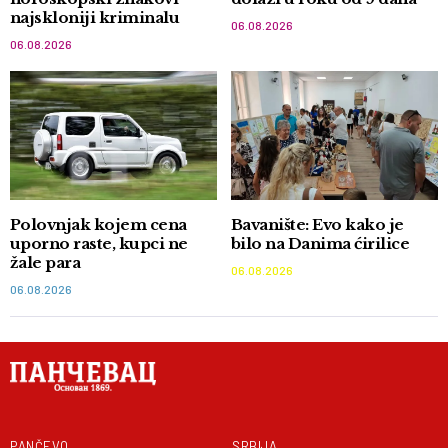
najskloniji kriminalu
06.08.2026
06.08.2026
Polovnjak kojem cena
Bavanište: Evo kako je
uporno raste, kupci ne
bilo na Danima ćirilice
žale para
06.08.2026
06.08.2026
PANČEVO
SRBIJA