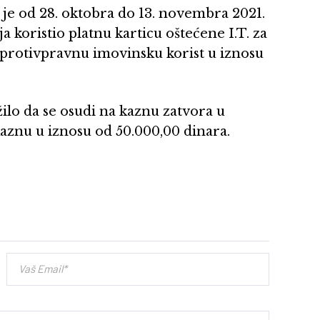
n je od 28. oktobra do 13. novembra 2021.
 koristio platnu karticu oštećene I.T. za
o protivpravnu imovinsku korist u iznosu
ilo da se osudi na kaznu zatvora u
kaznu u iznosu od 50.000,00 dinara.