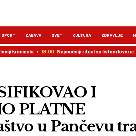
SPORT
ZABAVA
SVET
KULTURA
ZDRAVLJE
M
inalu
19:00
Najmoćniji ritual sa listom lovora: novac do
IFIKOVAO I
O PLATNE
tvo u Pančevu tra