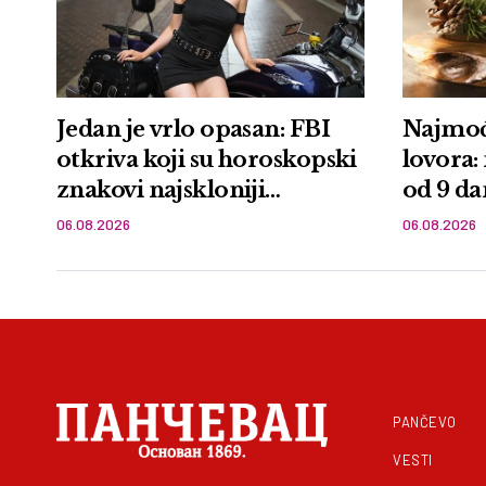
Jedan je vrlo opasan: FBI
Najmoćn
otkriva koji su horoskopski
lovora:
znakovi najskloniji
od 9 da
kriminalu
06.08.2026
06.08.2026
PANČEVO
VESTI