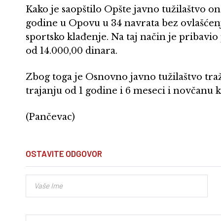
Kako je saopštilo Opšte javno tužilaštvo o
godine u Opovu u 34 navrata bez ovlašćenja
sportsko klađenje. Na taj način je pribavi
od 14.000,00 dinara.
Zbog toga je Osnovno javno tužilaštvo traž
trajanju od 1 godine i 6 meseci i novčanu 
(Pančevac)
OSTAVITE ODGOVOR