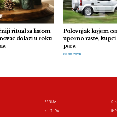
iji ritual sa listom
Polovnjak kojem ce
 novac dolazi u roku
uporno raste, kupci 
na
para
06.08.2026
SRBIJA
O 
KULTURA
IM