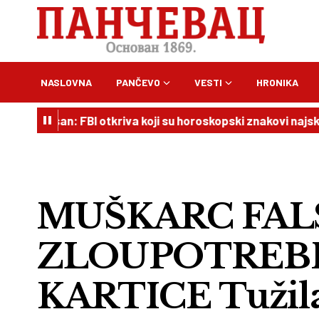
NASLOVNA
PANČEVO
VESTI
HRONIKA
san: FBI otkriva koji su horoskopski znakovi najskloniji krim
MUŠKARC FALS
ZLOUPOTREBI
KARTICE Tužilaš