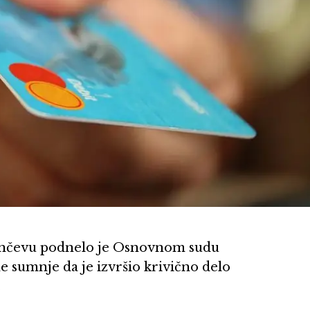
Pančevu podnelo je Osnovnom sudu
 sumnje da je izvršio krivično delo
.