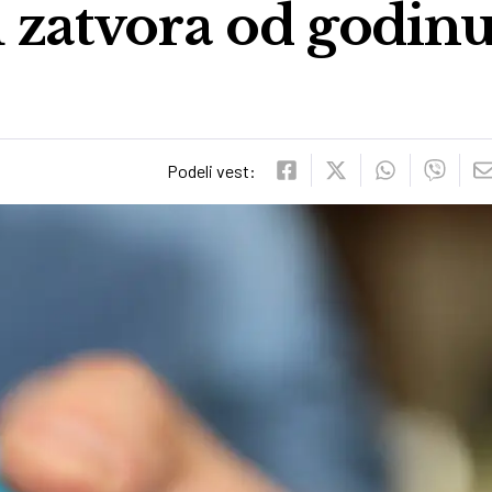
 zatvora od godinu
Podeli vest: