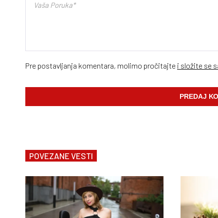
Pre postavljanja komentara, molimo pročitajte
i složite se 
POVEZANE VESTI