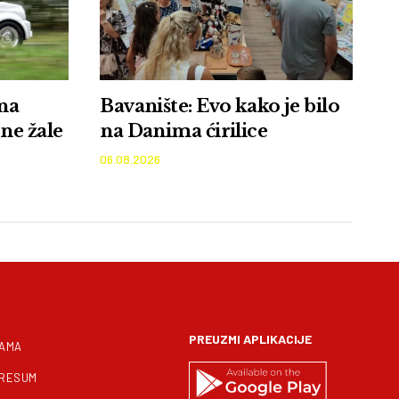
na
Bavanište: Evo kako je bilo
ne žale
na Danima ćirilice
06.08.2026
PREUZMI APLIKACIJE
NAMA
PRESUM