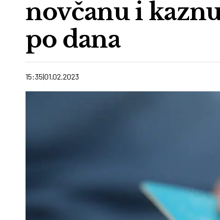
novčanu i kaznu
po dana
15:35
01.02.2023