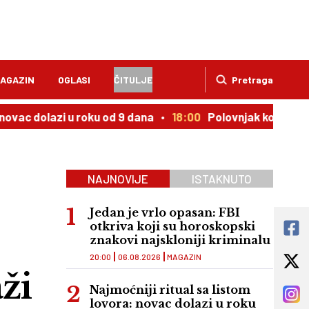
AGAZIN
OGLASI
ČITULJE
Pretraga
lazi u roku od 9 dana
18:00
Polovnjak kojem cena uporno 
NAJNOVIJE
ISTAKNUTO
Jedan je vrlo opasan: FBI
otkriva koji su horoskopski
znakovi najskloniji kriminalu
20:00
06.08.2026
MAGAZIN
ži
Najmoćniji ritual sa listom
lovora: novac dolazi u roku