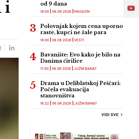
 i
od 9 dana
19:00
06.08.2026
MAGAZIN
Polovnjak kojem cena uporno
raste, kupci ne žale para
18:00
06.08.2026
VESTI
Bavanište: Evo kako je bilo na
Danima ćirilice
17:00
06.08.2026
JUŽNI BANAT
Drama u Deliblatskoj Peščari:
Počela evakuacija
stanovništva
16:22
06.08.2026
JUŽNI BANAT
VIDI SVE