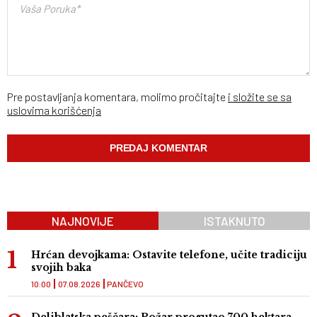
Pre postavljanja komentara, molimo pročitajte
i složite se sa
uslovima korišćenja
NAJNOVIJE
ISTAKNUTO
Hrćan devojkama: Ostavite telefone, učite tradiciju
svojih baka
10:00
07.08.2026
PANČEVO