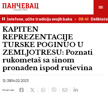
telefone, učite tradiciju svojih baka
09:41
Deliblatska
KAPITEN
REPREZENTACIJE
TURSKE POGINUO U
ZEMLJOTRESU: Poznati
rukometaš sa sinom
pronađen ispod ruševina
12:39
14.02.2023
Podeli vest: