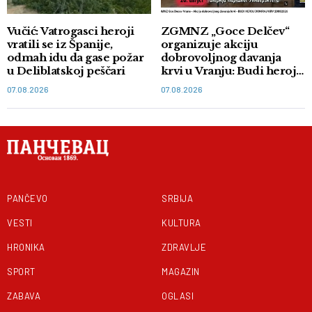
Vučić: Vatrogasci heroji
ZGMNZ „Goce Delčev“
vratili se iz Španije,
organizuje akciju
odmah idu da gase požar
dobrovoljnog davanja
u Deliblatskoj peščari
krvi u Vranju: Budi heroj,
doniraj krv
07.08.2026
07.08.2026
PANČEVO
SRBIJA
VESTI
KULTURA
HRONIKA
ZDRAVLJE
SPORT
MAGAZIN
ZABAVA
OGLASI