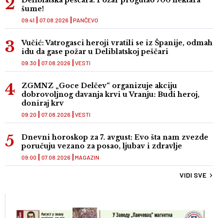
Deliblatska peščara: Požar progutao 700 hektara
šume!
09:41
07.08.2026
PANČEVO
Vučić: Vatrogasci heroji vratili se iz Španije, odmah
idu da gase požar u Deliblatskoj peščari
09:30
07.08.2026
VESTI
ZGMNZ „Goce Delčev“ organizuje akciju
dobrovoljnog davanja krvi u Vranju: Budi heroj,
doniraj krv
09:20
07.08.2026
VESTI
Dnevni horoskop za 7. avgust: Evo šta nam zvezde
poručuju vezano za posao, ljubav i zdravlje
09:00
07.08.2026
MAGAZIN
VIDI SVE