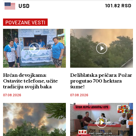
USD
101.82 RSD
POVEZANE VESTI
Hrćan devojkama:
Deliblatska peščara: Požar
Ostavite telefone, učite
progutao 700 hektara
tradiciju svojih baka
šume!
07.08.2026
07.08.2026