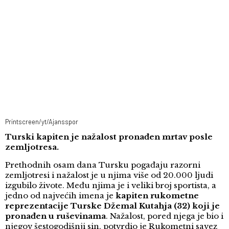
Printscreen/yt/Ajansspor
Turski kapiten je nažalost pronađen mrtav posle
zemljotresa.
Prethodnih osam dana Tursku pogađaju razorni
zemljotresi i nažalost je u njima više od 20.000 ljudi
izgubilo živote. Među njima je i veliki broj sportista, a
jedno od najvećih imena je
kapiten rukometne
reprezentacije Turske Džemal Kutahja (32) koji je
pronađen u ruševinama
. Nažalost, pored njega je bio i
njegov šestogodišnji sin, potvrdio je Rukometni savez