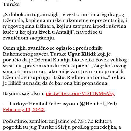
Turske.
„S dubokom tugom stigla je vest o smrti našeg dragog
Džemala, kapitena muške rukometne reprezentacije, i
njegovog sina Džinara, koji su zatrpani ispod ruševina
kuće u kojoj su živeli u Antaliji“, navodi se u
zvaničnom saopštenju.
Osim njih, zvanično se oglasio i predsednik
Rukometnog saveza Turske
Ugur Kilidž
koji je
poručio da je Džemal Kutahja bio „veliki čovek velikog
srca“ i u „pravom smislu reči kapiten“. „Zagrlio si svog
sina, otišao si u raj. Jako mi je žao. Još nismo pronašli
Džemalovu suprugu i taštu. Radimo na tome…“, rekao
je Kilidž uz nadu da će bar ona biti pronađena.
Başımız sağ olsun.
pic.twitter.com/VDT1NMeAky
— Türkiye Hentbol Federasyonu (@Hentbol_Fed)
February 13, 2023
Podsetimo, zemljotresi jačine od 7,8 i 7,5 Rihtera
pogodili su jug Turske i Siriju prošlog ponedeljka, a