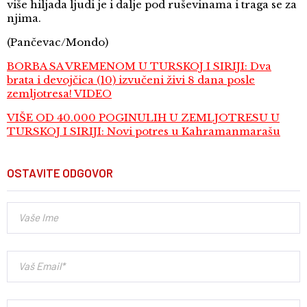
više hiljada ljudi je i dalje pod ruševinama i traga se za
njima.
(Pančevac/Mondo)
BORBA SA VREMENOM U TURSKOJ I SIRIJI: Dva
brata i devojčica (10) izvučeni živi 8 dana posle
zemljotresa! VIDEO
VIŠE OD 40.000 POGINULIH U ZEMLJOTRESU U
TURSKOJ I SIRIJI: Novi potres u Kahramanmarašu
OSTAVITE ODGOVOR