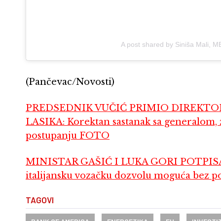
A post shared by Siniša Mali, 
(Pančevac/Novosti)
PREDSEDNIK VUČIĆ PRIMIO DIREKTOR
LASIKA: Korektan sastanak sa generalom,
postupanju FOTO
MINISTAR GAŠIĆ I LUKA GORI POTPISA
italijansku vozačku dozvolu moguća bez po
TAGOVI