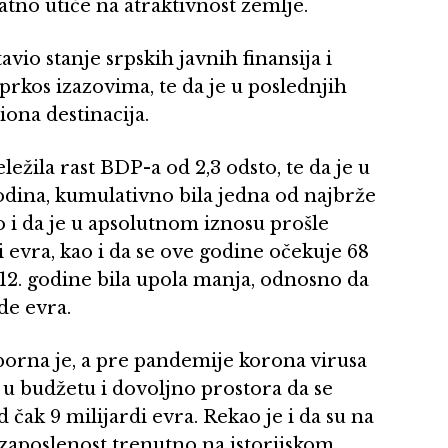
atno utiče na atraktivnost zemlje.
vio stanje srpskih javnih finansija i
uprkos izazovima, te da je u poslednjih
iona destinacija.
eležila rast BDP-a od 2,3 odsto, te da je u
dina, kumulativno bila jedna od najbrže
 i da je u apsolutnom iznosu prošle
 evra, kao i da se ove godine očekuje 68
2012. godine bila upola manja, odnosno da
de evra.
porna je, a pre pandemije korona virusa
 u budžetu i dovoljno prostora da se
ak 9 milijardi evra. Rekao je i da su na
ezaposlenost trenutno na istorijskom