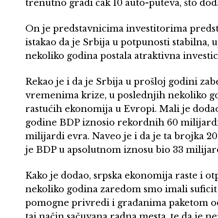
trenutno gradi čak 10 auto-puteva, što dod
On je predstavnicima investitorima predsta
istakao da je Srbija u potpunosti stabilna, 
nekoliko godina postala atraktivna investic
Rekao je i da je Srbija u prošloj godini zab
vremenima krize, u poslednjih nekoliko go
rastućih ekonomija u Evropi. Mali je dodao
godine BDP iznosio rekordnih 60 milijardi
milijardi evra. Naveo je i da je ta brojka 
je BDP u apsolutnom iznosu bio 33 milijar
Kako je dodao, srpska ekonomija raste i ot
nekoliko godina zaredom smo imali suficit
pomogne privredi i građanima paketom od č
taj način sačuvana radna mesta, te da je n