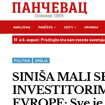
NASLOVNA
PANČEVO
VESTI
HRONIKA
za 6. avgust: Pročitajte šta nam zvezde savetuju vezano za
POLITIKA
SRBIJA
SINIŠA MALI S
INVESTITORIM
EVROPE: Sve je