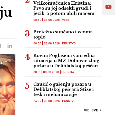
Velikomučenica Hristina:
ju
Prvo su joj odsekli grudi i
jezik, a potom ubili mačem
08:30
06.08.2026
VESTI
Pretežno sunčano i veoma
toplo
08:00
06.08.2026
DRUŠTVO
Kovin: Poglašena vanredna
situacija u MZ Dubovac zbog
požara u Deliblatskoj peščari
00:01
06.08.2026
HRONIKA
Čaušić o gašenju požara u
Deliblatskoj peščari: Stiže i
teška mehanizacije
23:54
05.08.2026
PANČEVO
VIDI SVE