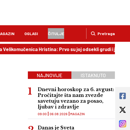
AGAZIN
OGLASI
ČITULJE
Pretraga
enica Hristina: Prvo su joj odsekli grudi i jezik, a potom 
NAJNOVIJE
ISTAKNUTO
Dnevni horoskop za 6. avgust:
Pročitajte šta nam zvezde
savetuju vezano za posao,
ljubav i zdravlje
09:00
06.08.2026
MAGAZIN
Danas je Sveta