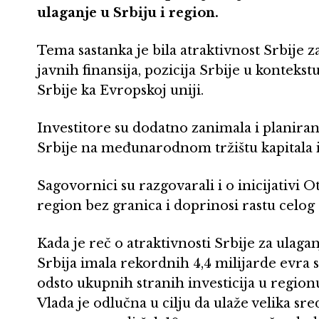
ulaganje u Srbiju i region.
Tema sastanka je bila atraktivnost Srbije za
javnih finansija, pozicija Srbije u kontekst
Srbije ka Evropskoj uniji.
Investitore su dodatno zanimala i planiran
Srbije na međunarodnom tržištu kapitala i 
Sagovornici su razgovarali i o inicijativi
region bez granica i doprinosi rastu celog
Kada je reč o atraktivnosti Srbije za ulaga
Srbija imala rekordnih 4,4 milijarde evra s
odsto ukupnih stranih investicija u region
Vlada je odlučna u cilju da ulaže velika sred