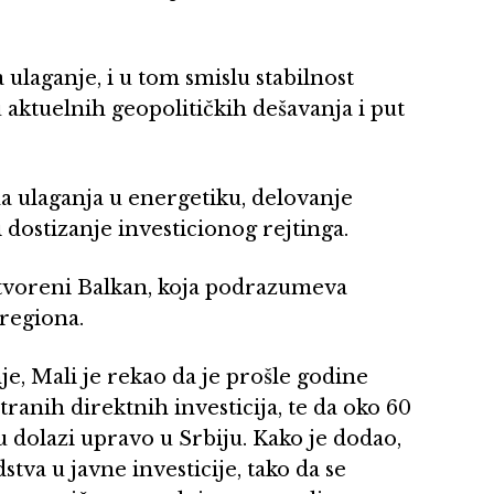
 ulaganje, i u tom smislu stabilnost
u aktuelnih geopolitičkih dešavanja i put
a ulaganja u energetiku, delovanje
dostizanje investicionog rejtinga.
 Otvoreni Balkan, koja podrazumeva
 regiona.
nje, Mali je rekao da je prošle godine
tranih direktnih investicija, te da oko 60
u dolazi upravo u Srbiju. Kako je dodao,
stva u javne investicije, tako da se