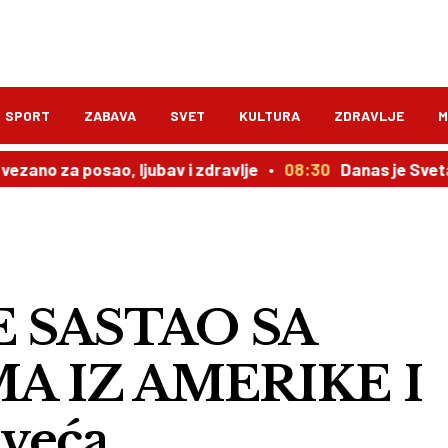
SPORT
ZABAVA
SVET
KULTURA
ZDRAVLJE
M
 posao, ljubav i zdravlje
08:30
Danas je Sveta Velikomuč
E SASTAO SA
A IZ AMERIKE I
 veća