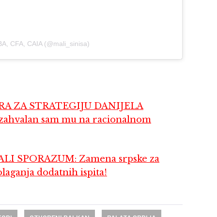
MBA, CFA, CAIA (@mali_sinisa)
A ZA STRATEGIJU DANIJELA
 zahvalan sam mu na racionalnom
LI SPORAZUM: Zamena srpske za
laganja dodatnih ispita!