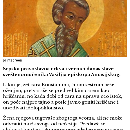
printscreen
Srpska pravoslavna crkva i vernici danas slave
sveštenomučenika Vasilija episkopa Amasijskog.
Likinije, zet cara Konstantina, čijom sestrom beše
oženjen, pretvaraše se pred velikim carem kao
hrišćanin, no kada dobi od cara na upravu ceo Istok,
on poče najpre tajno a posle javno goniti hrišćane i
utvrđivati idolopoklonstvo.
Žena njegova tugovaše zbog toga veoma, ali ne može
odvratiti muža svoga od nečestija. Predavši se
idolopoklonstvu Likinije se predade bezmerno svima