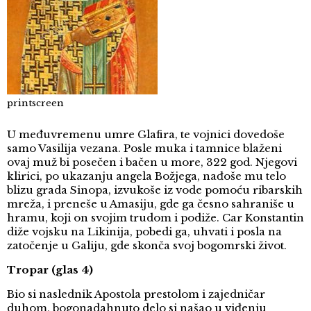
printscreen
U međuvremenu umre Glafira, te vojnici dovedoše
samo Vasilija vezana. Posle muka i tamnice blaženi
ovaj muž bi posečen i bačen u more, 322 god. Njegovi
klirici, po ukazanju angela Božjega, nađoše mu telo
blizu grada Sinopa, izvukoše iz vode pomoću ribarskih
mreža, i preneše u Amasiju, gde ga česno sahraniše u
hramu, koji on svojim trudom i podiže. Car Konstantin
diže vojsku na Likinija, pobedi ga, uhvati i posla na
zatočenje u Galiju, gde skonča svoj bogomrski život.
Tropar (glas 4)
Bio si naslednik Apostola prestolom i zajedničar
duhom, bogonadahnuto delo si našao u viđenju