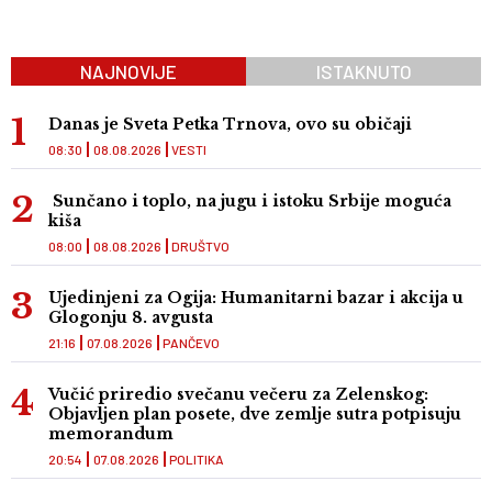
NAJNOVIJE
ISTAKNUTO
Danas je Sveta Petka Trnova, ovo su običaji
08:30
08.08.2026
VESTI
Sunčano i toplo, na jugu i istoku Srbije moguća
kiša
08:00
08.08.2026
DRUŠTVO
Ujedinjeni za Ogija: Humanitarni bazar i akcija u
Glogonju 8. avgusta
21:16
07.08.2026
PANČEVO
Vučić priredio svečanu večeru za Zelenskog:
Objavljen plan posete, dve zemlje sutra potpisuju
memorandum
20:54
07.08.2026
POLITIKA