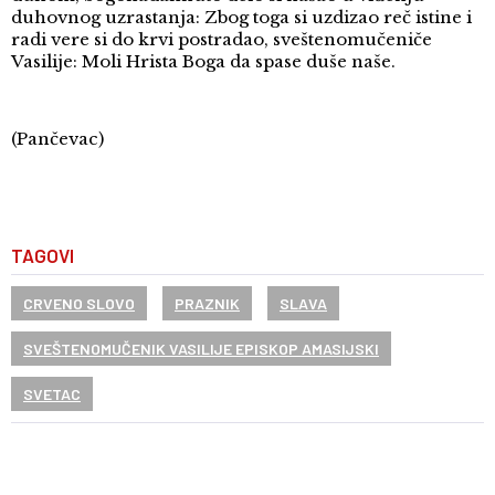
duhovnog uzrastanja: Zbog toga si uzdizao reč istine i
radi vere si do krvi postradao, sveštenomučeniče
Vasilije: Moli Hrista Boga da spase duše naše.
(Pančevac)
TAGOVI
CRVENO SLOVO
PRAZNIK
SLAVA
SVEŠTENOMUČENIK VASILIJE EPISKOP AMASIJSKI
SVETAC