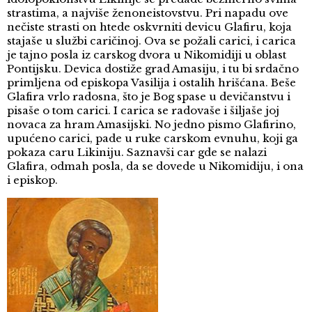
strastima, a najviše ženoneistovstvu. Pri napadu ove
nečiste strasti on htede oskvrniti devicu Glafiru, koja
stajaše u službi caričinoj. Ova se požali carici, i carica
je tajno posla iz carskog dvora u Nikomidiji u oblast
Pontijsku. Devica dostiže grad Amasiju, i tu bi srdačno
primljena od episkopa Vasilija i ostalih hrišćana. Beše
Glafira vrlo radosna, što je Bog spase u devičanstvu i
pisaše o tom carici. I carica se radovaše i šiljaše joj
novaca za hram Amasijski. No jedno pismo Glafirino,
upućeno carici, pade u ruke carskom evnuhu, koji ga
pokaza caru Likiniju. Saznavši car gde se nalazi
Glafira, odmah posla, da se dovede u Nikomidiju, i ona
i episkop.