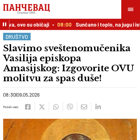
a, ovo su običaji
08:00
Sunčano i toplo, na jugu i isto
DRUŠTVO
Slavimo sveštenomučenika
Vasilija episkopa
Amasijskog: Izgovorite OVU
molitvu za spas duše!
08:30
09.05.2026
Podeli vest: