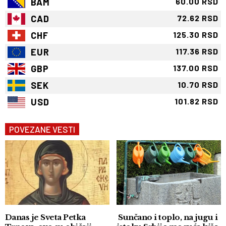
BAM
60.00 RSD
CAD
72.62 RSD
CHF
125.30 RSD
EUR
117.36 RSD
GBP
137.00 RSD
SEK
10.70 RSD
USD
101.82 RSD
POVEZANE VESTI
Danas je Sveta Petka
Sunčano i toplo, na jugu i