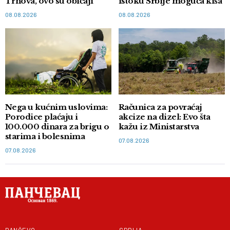
Trnova, ovo su običaji
istoku Srbije moguća kiša
08.08.2026
08.08.2026
Nega u kućnim uslovima:
Računica za povraćaj
Porodice plaćaju i
akcize na dizel: Evo šta
100.000 dinara za brigu o
kažu iz Ministarstva
starima i bolesnima
07.08.2026
07.08.2026