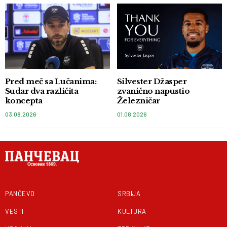
Pred meč sa Lučanima:
Silvester Džasper
Sudar dva različita
zvanično napustio
koncepta
Železničar
03.08.2026
01.08.2026
PANČEVO
SRBIJA
VESTI
KULTURA