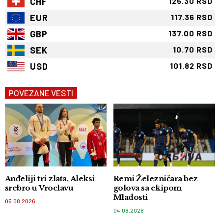
CHF
125.30 RSD
EUR
117.36 RSD
GBP
137.00 RSD
SEK
10.70 RSD
USD
101.82 RSD
POVEZANE VESTI
Anđeliji tri zlata, Aleksi
Remi Železničara bez
srebro u Vroclavu
golova sa ekipom
Mladosti
05.08.2026
04.08.2026