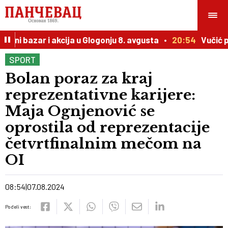
ni bazar i akcija u Glogonju 8. avgusta
20:54
Vučić pri
SPORT
Bolan poraz za kraj
reprezentativne karijere:
Maja Ognjenović se
oprostila od reprezentacije
četvrtfinalnim mečom na
OI
08:54
07.08.2024
Podeli vest: