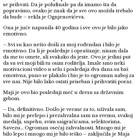
se prihvati. Da je polufinale pa da imamo šta da
popravimo, ovako je znak da je sve ovo možda trebalo
da bude – rekla je Ognjenovićeva.
Ona je juče napunila 40 godina i sve ovo je bilo jako
emotivno.
– Svi su kao nešto došli za moj rođendan i bilo je
emotivno. Da li je poslednje i opraštanje, nisam dala
da me to omete, ali svakako da jeste. Ovo je jedini put
da su svi moji bili tu osim roditelja. Imale smo neki
motivacioni video u selu i poslednja dva dana su baš
emotivna, puno se plakalo i bio je to ogroman naboj za
sve nas. Nije bilo lako ostati priseban i prihvatiti poraz.
Maji je ovo bio poslednji meč u dresu sa državnim
grbom.
– Da, definitivno. Došlo je vreme za to, uživala sam,
bilo mi je prelepo i prezahvalna sam na svemu, svakoj
medalji, uspehu, svim saigračicama, selektorima,
Savezu… Ogroman osećaj zahvalnosti. Mnogo mi je
bilo lepo i mnogo mi je bilo teško – zaključila je Maja