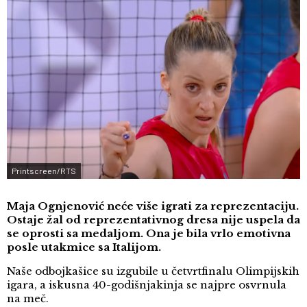
Printscreen/RTS
Maja Ognjenović neće više igrati za reprezentaciju.
Ostaje žal od reprezentativnog dresa nije uspela da
se oprosti sa medaljom. Ona je bila vrlo emotivna
posle utakmice sa Italijom.
Naše odbojkašice su izgubile u četvrtfinalu Olimpijskih
igara, a iskusna 40-godišnjakinja se najpre osvrnula
na meč.