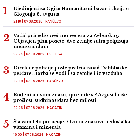
Ujedinjeni za Ogija: Humanitarni bazar i akcija u
Glogonju 8. avgusta
21:16
07.08.2026
PANČEVO
Vučić priredio svečanu večeru za Zelenskog:
Objavljen plan posete, dve zemlje sutra potpisuju
memorandum
20:54
07.08.2026
POLITIKA
Direktor policije posle preleta iznad Deliblatske
peščare: Borba se vodi i sa zemlje i iz vazduha
20:49
07.08.2026
PANČEVO
Rođeni u ovom znaku, spremite se! Avgust briše
prošlost, sudbina udara bez milosti
20:06
07.08.2026
MAGAZIN
Šta vam telo poručuje? Ovo su znakovi nedostatka
vitamina i minerala
19:00
07.08.2026
MAGAZIN