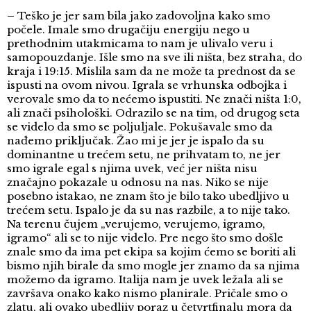
– Teško je jer sam bila jako zadovoljna kako smo
počele. Imale smo drugačiju energiju nego u
prethodnim utakmicama to nam je ulivalo veru i
samopouzdanje. Išle smo na sve ili ništa, bez straha, do
kraja i 19:15. Mislila sam da ne može ta prednost da se
ispusti na ovom nivou. Igrala se vrhunska odbojka i
verovale smo da to nećemo ispustiti. Ne znači ništa 1:0,
ali znači psihološki. Odrazilo se na tim, od drugog seta
se videlo da smo se poljuljale. Pokušavale smo da
nađemo priključak. Žao mi je jer je ispalo da su
dominantne u trećem setu, ne prihvatam to, ne jer
smo igrale egal s njima uvek, već jer ništa nisu
značajno pokazale u odnosu na nas. Niko se nije
posebno istakao, ne znam što je bilo tako ubedljivo u
trećem setu. Ispalo je da su nas razbile, a to nije tako.
Na terenu čujem „verujemo, verujemo, igramo,
igramo“ ali se to nije videlo. Pre nego što smo došle
znale smo da ima pet ekipa sa kojim ćemo se boriti ali
bismo njih birale da smo mogle jer znamo da sa njima
možemo da igramo. Italija nam je uvek ležala ali se
završava onako kako nismo planirale. Pričale smo o
zlatu, ali ovako ubedljiv poraz u četvrtfinalu mora da