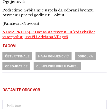
Ognjenović.
Podsetimo, Srbija nije uspela da odbrani bronzu
osvojenu pre tri godine u Tokiju.
(Pančevac/Novosti)
NEMA PREDAJE! Danas na terenu OI košarkašice,
vaterpolisti, rvači i Adriana Vilagoš
TAGOVI
ČETVRTFINALE
MAJA OGNJENOVIĆ
ODBOJKA
ODBOJKASICE
OLIMPIJSKE IGRE U PARIZU
OSTAVITE ODGOVOR