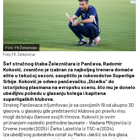
Foto: FK Železničar
Foto FK Železničar
Šef stručnog štaba Železničara iz Pančeva, Radomir
Koković, zvanično je izabran za najboljeg trenera domaće
elite u tekućoj sezoni, saopštilo je rukovodstvo Superlige
Srbije. Koković je odveo pančevačku „Dizelku“ do
istorijskog plasmana na evropsku scenu, što
mu je donelo
ubedljivu pobedu u glasanju kolega i kapitena
superligaških klubova.
Strateg Pančevaca trijumfovao je sa osvojenih 19 od ukupno 30
glasova, u glasanju gde predstavnici klubova po pravilu nisu
mogli da biraju članove svojih timova. Koković je ovim
priznanjem nasledio prethodne laureate – Vladana Milojevića iz
Crvene zvezde (2025) i Žarka Lazetića iz TSC-a (2024).
Iza ubedljivog pobednika ostali su Marko Jakšić sa dva glasa,