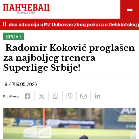
dna situacija u MZ Dubovac zbog požara u Deliblatskoj pe
SPORT
Radomir Koković proglašen
za najboljeg trenera
Superlige Srbije!
19:47
19.05.2026
Podeli vest: