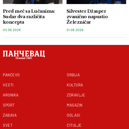
Pred meč sa Lučanima:
Silvester Džasper
Sudar dva različita
zvanično napustio
koncepta
Železničar
03.08.2026
01.08.2026
PANČEVO
SRBIJA
VESTI
KULTURA
HRONIKA
ZDRAVLJE
SPORT
MAGAZIN
ZABAVA
OGLASI
SVET
ČITULJE