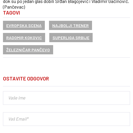
dok su po jedan glas dobili Srđan Blagojević i Vladimir Gaćinović.
(Pančevac)
TAGOVI
EVROPSKA SCENA
NAJBOLJI TRENER
RADOMIR KOKOVIC
SUPERLIGA SRBIJE
ŽELEZNIČAR PANČEVO
OSTAVITE ODGOVOR