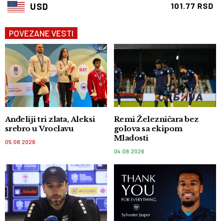
USD
101.77 RSD
POVEZANE VESTI
Anđeliji tri zlata, Aleksi
Remi Železničara bez
srebro u Vroclavu
golova sa ekipom
Mladosti
05.08.2026
04.08.2026