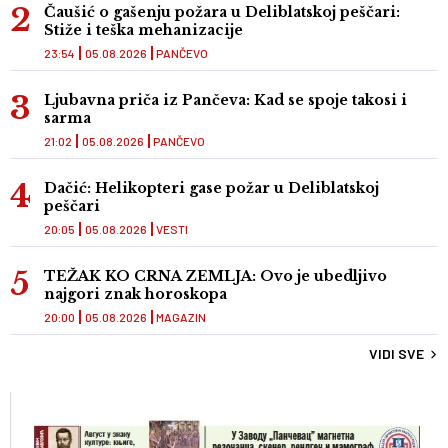
Čaušić o gašenju požara u Deliblatskoj peščari:
Stiže i teška mehanizacije
23:54
05.08.2026
PANČEVO
Ljubavna priča iz Pančeva: Kad se spoje takosi i
sarma
21:02
05.08.2026
PANČEVO
Dačić: Helikopteri gase požar u Deliblatskoj
peščari
20:05
05.08.2026
VESTI
TEŽAK KO CRNA ZEMLJA: Ovo je ubedljivo
najgori znak horoskopa
20:00
05.08.2026
MAGAZIN
VIDI SVE