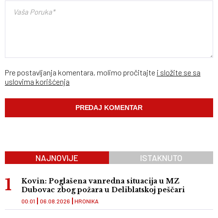
Pre postavljanja komentara, molimo pročitajte
i složite se sa
uslovima korišćenja
NAJNOVIJE
ISTAKNUTO
Kovin: Poglašena vanredna situacija u MZ
Dubovac zbog požara u Deliblatskoj peščari
00:01
06.08.2026
HRONIKA