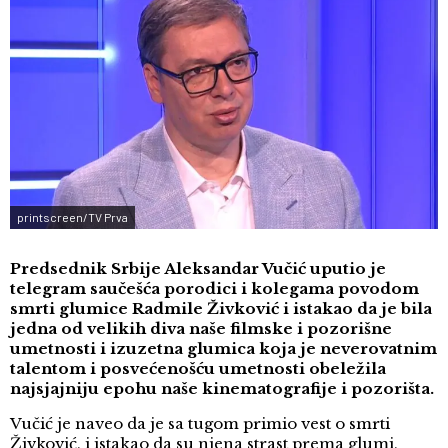
printscreen/TV Prva
Predsednik Srbije Aleksandar Vučić uputio je
telegram saučešća porodici i kolegama povodom
smrti glumice Radmile Živković i istakao da je bila
jedna od velikih diva naše filmske i pozorišne
umetnosti i izuzetna glumica koja je neverovatnim
talentom i posvećenošću umetnosti obeležila
najsjajniju epohu naše kinematografije i pozorišta.
Vučić je naveo da je sa tugom primio vest o smrti
Živković, i istakao da su njena strast prema glumi,