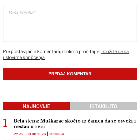
Pre postavljanja komentara, molimo pročitajte
i složite se sa
uslovima korišćenja
NAJNOVIJE
ISTAKNUTO
Bela stena: Muškarac skočio iz čamca da se osveži i
nestao u reci
22:32
08.08.2026
HRONIKA