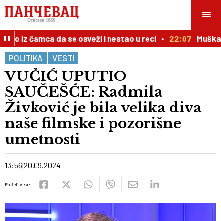
o iz čamca da se osveži i nestao u reci
22:07
Muškarac
POLITIKA
VESTI
VUČIĆ UPUTIO
SAUČEŠĆE: Radmila
Živković je bila velika diva
naše filmske i pozorišne
umetnosti
13:56
20.09.2024
Podeli vest: