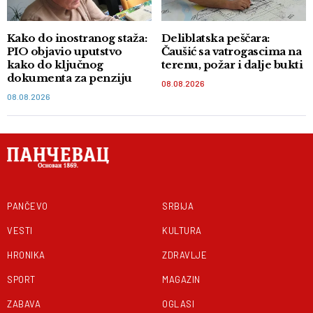
Kako do inostranog staža:
Deliblatska peščara:
PIO objavio uputstvo
Čaušić sa vatrogascima na
kako do ključnog
terenu, požar i dalje bukti
dokumenta za penziju
08.08.2026
08.08.2026
PANČEVO
SRBIJA
VESTI
KULTURA
HRONIKA
ZDRAVLJE
SPORT
MAGAZIN
ZABAVA
OGLASI