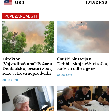
USD
101.82 RSD
POVEZANE VESTI
Direktor
Čaušić: Situacija u
„Vojvodinašuma“: Požar u
Deliblatskoj peščari teška,
Deliblatskoj peščari zbog
kuće su odbranjene
ruže vetrova nepredvidiv
08.08.2026
08.08.2026