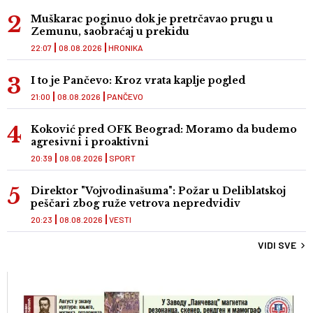
Muškarac poginuo dok je pretrčavao prugu u
Zemunu, saobraćaj u prekidu
22:07
08.08.2026
HRONIKA
I to je Pančevo: Kroz vrata kaplje pogled
21:00
08.08.2026
PANČEVO
Koković pred OFK Beograd: Moramo da budemo
agresivni i proaktivni
20:39
08.08.2026
SPORT
Direktor "Vojvodinašuma": Požar u Deliblatskoj
peščari zbog ruže vetrova nepredvidiv
20:23
08.08.2026
VESTI
VIDI SVE