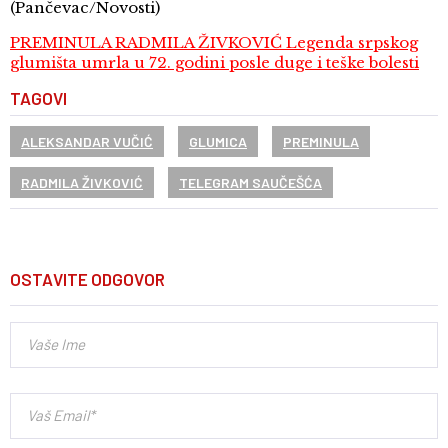
(Pančevac/Novosti)
PREMINULA RADMILA ŽIVKOVIĆ Legenda srpskog
glumišta umrla u 72. godini posle duge i teške bolesti
TAGOVI
ALEKSANDAR VUČIĆ
GLUMICA
PREMINULA
RADMILA ŽIVKOVIĆ
TELEGRAM SAUČEŠĆA
OSTAVITE ODGOVOR