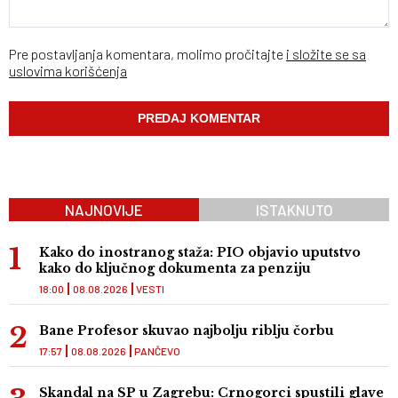
Pre postavljanja komentara, molimo pročitajte
i složite se sa
uslovima korišćenja
NAJNOVIJE
ISTAKNUTO
Kako do inostranog staža: PIO objavio uputstvo
kako do ključnog dokumenta za penziju
18:00
08.08.2026
VESTI
Bane Profesor skuvao najbolju riblju čorbu
17:57
08.08.2026
PANČEVO
Skandal na SP u Zagrebu: Crnogorci spustili glave