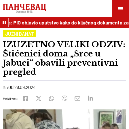
ža: PIO objavio uputstvo kako do ključnog dokumenta za p
JUŽNI BANAT
IZUZETNO VELIKI ODZIV:
Štićenici doma „Srce u
Jabuci“ obavili preventivni
pregled
15:00
28.09.2024
Podeli vest: