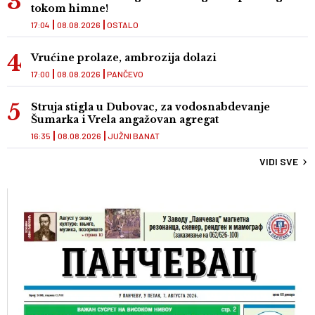
tokom himne!
17:04
08.08.2026
OSTALO
Vrućine prolaze, ambrozija dolazi
17:00
08.08.2026
PANČEVO
Struja stigla u Dubovac, za vodosnabdevanje
Šumarka i Vrela angažovan agregat
16:35
08.08.2026
JUŽNI BANAT
VIDI SVE