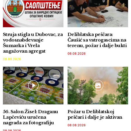
Struja stigla u Dubovac, za
Deliblatska peščara:
vodosnabdevanje
Čaušić sa vatrogascima na
Šumarka i Vrela
terenu, požar i dalje bukti
angažovan agregat
08.08.2026
08.08.2026
56. Salon Žisel: Draganu
Požar u Deliblatskoj
Lapčeviću uručena
peščari i dalje je aktivan
nagrada za fotografiju
08.08.2026
08.08.2026