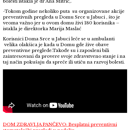
bolesti istakla je dr Ana Mitrić,.
-Tokom godine nekoliko puta su organizovane akcije
preventivnih pregleda u Domu Srce u Jabuci , što je
veoma važno jer u ovom domu živi 180 korisnika –
istakla je direktorka Marija Maslać
Korisnici Doma Srce u Jabuci leče se u ambulanti
velika olakšica je kada u Domu gde žive obave
preventivne preglede.Takođe su i zaposleni bili
zaintresovani da provere svoje zdravstveno stanje i na
taj način pokušaju da spreče ili utiču na razvoj bolesti.
DOM ZDRAVLJA PANČEVO: Besplatni preventivni