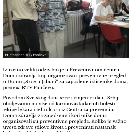
Printscreen/RTV Pančevo
Izuzetno veliki odziv bio je u Preventivnom centru
Doma zdravlja koji organizovao preventivne pregled
u Domu „Srce u Jabuci“ za zaposlene i štićenike doma,
prenosi RTV Pančevo.
Povodom Svetskog dana srce i činjenici da u Srbiji
oboljevamo najviše od kardiovaskularnih bolesti
ekipe lekara i tehnilčara iz Centra za prevenciju
Doma zdravlja za zapolsene i korisnike doma
organizovali su preventivne preglede. Koliko je važno
uvesti zdrave stilove života i prevenirati nastanak