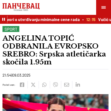
ovori o utvrđivanju minimalne cene rada
12:15
Vučić u o
SPORT
ANGELINA TOPIĆ
ODBRANILA EVROPSKO
SREBRO: Srpska atletičarka
skočila 1.95m
21:54
09.03.2025
Podeli vest: