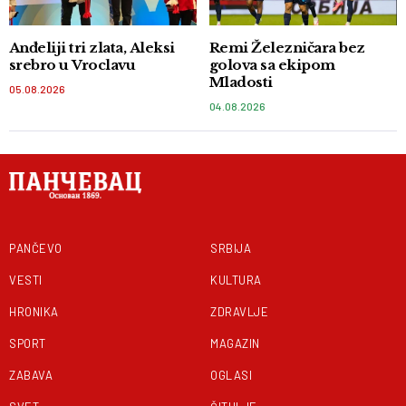
Anđeliji tri zlata, Aleksi
Remi Železničara bez
srebro u Vroclavu
golova sa ekipom
Mladosti
05.08.2026
04.08.2026
PANČEVO
SRBIJA
VESTI
KULTURA
HRONIKA
ZDRAVLJE
SPORT
MAGAZIN
ZABAVA
OGLASI