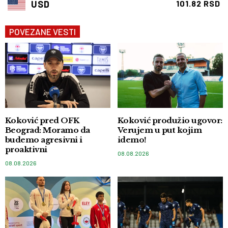
USD
101.82 RSD
POVEZANE VESTI
Koković pred OFK
Koković produžio ugovor:
Beograd: Moramo da
Verujem u put kojim
budemo agresivni i
idemo!
proaktivni
08.08.2026
08.08.2026