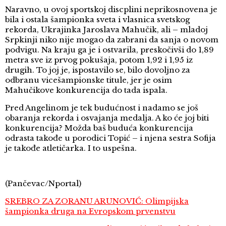
Naravno, u ovoj sportskoj discplini neprikosnovena je
bila i ostala šampionka sveta i vlasnica svetskog
rekorda, Ukrajinka Jaroslava Mahučik, ali – mladoj
Srpkinji niko nije mogao da zabrani da sanja o novom
podvigu. Na kraju ga je i ostvarila, preskočivši do 1,89
metra sve iz prvog pokušaja, potom 1,92 i 1,95 iz
drugih. To joj je, ispostavilo se, bilo dovoljno za
odbranu vicešampionske titule, jer je osim
Mahučikove konkurencija do tada ispala.
Pred Angelinom je tek budućnost i nadamo se još
obaranja rekorda i osvajanja medalja. A ko će joj biti
konkurencija? Možda baš buduća konkurencija
odrasta takođe u porodici Topić – i njena sestra Sofija
je takođe atletičarka. I to uspešna.
(Pančevac/Nportal)
SREBRO ZA ZORANU ARUNOVIĆ: Olimpijska
šampionka druga na Evropskom prvenstvu