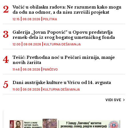
Vučić u obilasku radova: Ne razumem kako mogu
da odu na odmor, a da nisu završili projekat
12:15
09.08.2026
POLITIKA
Galerija „Jovan Popović“ u Opovu predstavlja
remek-dela iz svog bogatog umetničkog fonda
12:00
09.08.2026
KULTURNA DEŠAVANJA
Tešić: Prethodna noć u Peščari mirnija, manje
novih žarišta
11:48
09.08.2026
PANČEVO
Dani austrijske kulture u Vršcu od 14. avgusta
11:00
09.08.2026
KULTURNA DEŠAVANJA
VIDI SVE