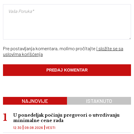
Pre postavljanja komentara, molimo pročitajte
i složite se sa
uslovima korišćenja
NAJNOVIJE
ISTAKNUTO
U ponedeljak počinju pregovori o utvrđivanju
minimalne cene rada
12:30
09.08.2026
VESTI