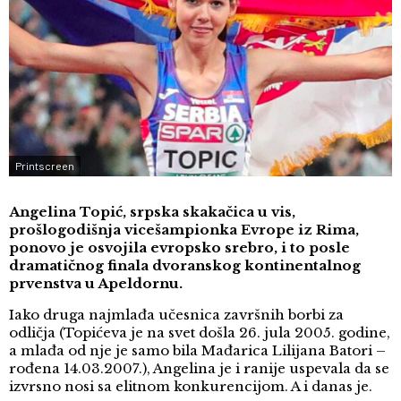
Printscreen
Angelina Topić, srpska skakačica u vis,
prošlogodišnja vicešampionka Evrope iz Rima,
ponovo je osvojila evropsko srebro, i to posle
dramatičnog finala dvoranskog kontinentalnog
prvenstva u Apeldornu.
Iako druga najmlađa učesnica završnih borbi za
odličja (Topićeva je na svet došla 26. jula 2005. godine,
a mlađa od nje je samo bila Mađarica Lilijana Batori –
rođena 14.03.2007.), Angelina je i ranije uspevala da se
izvrsno nosi sa elitnom konkurencijom. A i danas je.