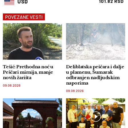
USD
101.82 RSD
POVEZANE VESTI
Tešić: Prethodna noć u
Deliblatska peščara i dalje
Peščari mirnija, manje
u plamenu, Šumarak
novih žarišta
odbranjen nadljudskim
naporima
09.08.2026
09.08.2026