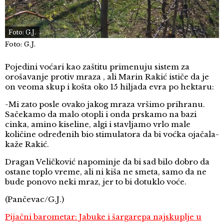
Foto: G.J.
Foto: G.J.
Pojedini voćari kao zaštitu primenuju sistem za
orošavanje protiv mraza , ali Marin Rakić ističe da je
on veoma skup i košta oko 15 hiljada evra po hektaru:
-Mi zato posle ovako jakog mraza vršimo prihranu.
Sačekamo da malo otopli i onda prskamo na bazi
cinka, amino kiseline, algi i stavljamo vrlo male
količine određenih bio stimulatora da bi voćka ojačala-
kaže Rakić.
Dragan Veličković napominje da bi sad bilo dobro da
ostane toplo vreme, ali ni kiša ne smeta, samo da ne
bude ponovo neki mraz, jer to bi dotuklo voće.
(Pančevac/G.J.)
Pijačni barometar: Jabuke i šargarepa najskuplje u