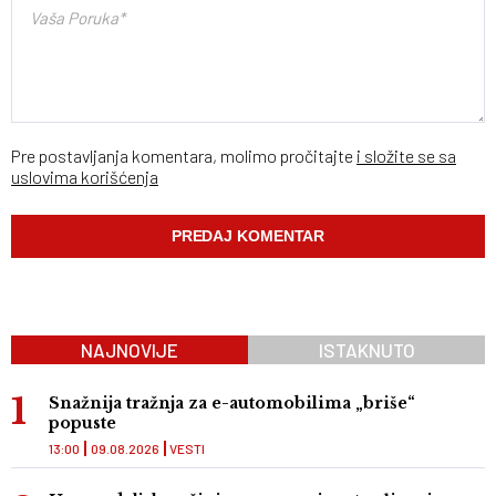
Pre postavljanja komentara, molimo pročitajte
i složite se sa
uslovima korišćenja
NAJNOVIJE
ISTAKNUTO
Snažnija tražnja za e-automobilima „briše“
popuste
13:00
09.08.2026
VESTI