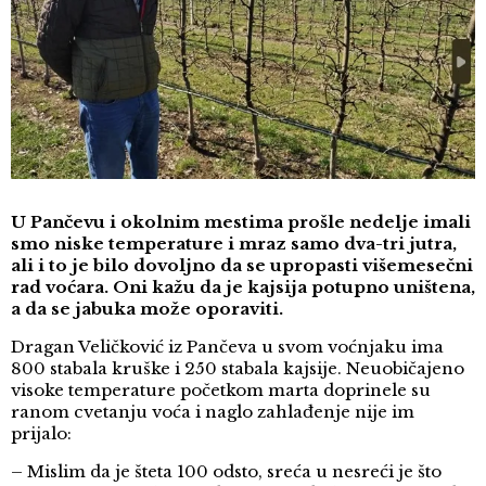
U Pančevu i okolnim mestima prošle nedelje imali
smo niske temperature i mraz samo dva-tri jutra,
ali i to je bilo dovoljno da se upropasti višemesečni
rad voćara. Oni kažu da je kajsija potupno uništena,
a da se jabuka može oporaviti.
Dragan Veličković iz Pančeva u svom voćnjaku ima
800 stabala kruške i 250 stabala kajsije. Neuobičajeno
visoke temperature početkom marta doprinele su
ranom cvetanju voća i naglo zahlađenje nije im
prijalo:
– Mislim da je šteta 100 odsto, sreća u nesreći je što