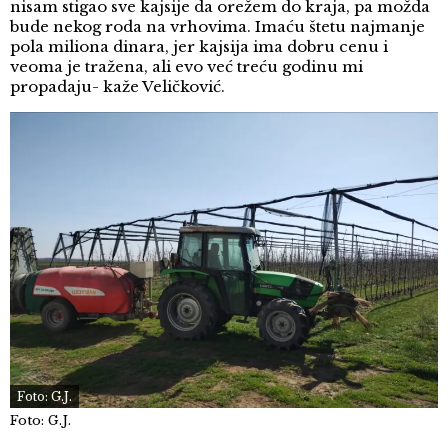
nisam stigao sve kajsije da orežem do kraja, pa možda
bude nekog roda na vrhovima. Imaću štetu najmanje
pola miliona dinara, jer kajsija ima dobru cenu i
veoma je tražena, ali evo već treću godinu mi
propadaju- kaže Veličković.
Foto: G.J.
Foto: G.J.