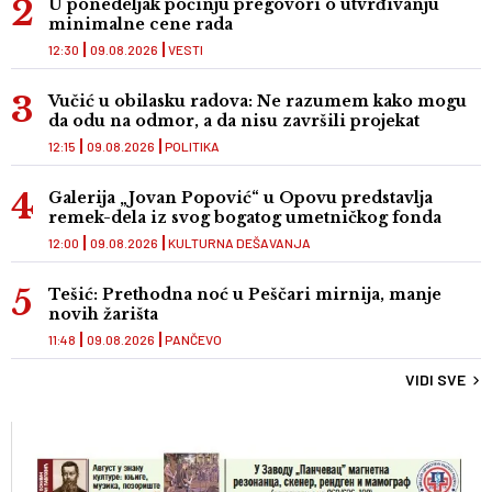
U ponedeljak počinju pregovori o utvrđivanju
minimalne cene rada
12:30
09.08.2026
VESTI
Vučić u obilasku radova: Ne razumem kako mogu
da odu na odmor, a da nisu završili projekat
12:15
09.08.2026
POLITIKA
Galerija „Jovan Popović“ u Opovu predstavlja
remek-dela iz svog bogatog umetničkog fonda
12:00
09.08.2026
KULTURNA DEŠAVANJA
Tešić: Prethodna noć u Peščari mirnija, manje
novih žarišta
11:48
09.08.2026
PANČEVO
VIDI SVE