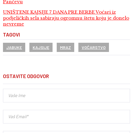
Pančevu
UNIŠTENE KAJSIJE 7 DANA PRE BERBE Voćari iz
podjeličkih sela sabiraju ogromnu štetu koju je donelo
nevreme
TAGOVI
JABUKE
KAJSIJE
MRAZ
VOĆARSTVO
OSTAVITE ODGOVOR