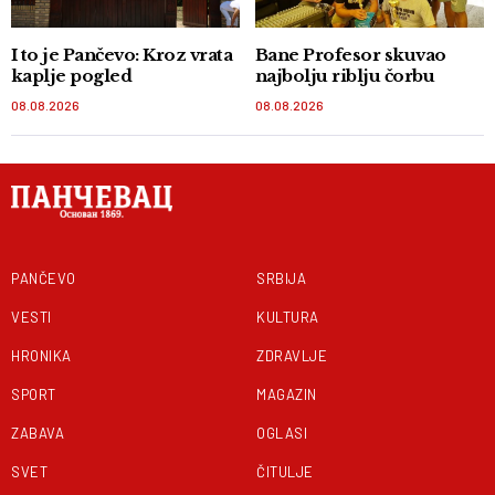
I to je Pančevo: Kroz vrata
Bane Profesor skuvao
kaplje pogled
najbolju riblju čorbu
08.08.2026
08.08.2026
PANČEVO
SRBIJA
VESTI
KULTURA
HRONIKA
ZDRAVLJE
SPORT
MAGAZIN
ZABAVA
OGLASI
SVET
ČITULJE