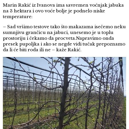
Marin Rakić iz Ivanova ima savremen voćnjak jabuka
na 3 hektara i ovo voće bolje je podnelo niske
temperature:
– Sad vršimo testove tako što makazama isečemo neku
sumnjivu grančicu na jabuci, unesemo je u toplu
prostoriju i čekamo da procveta.Napravimo onda
presek pupoljka i ako se negde vidi tučak prepoznamo
da li će biti roda ili ne – kaže Rakić.