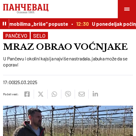
tomobilima „briše“ popuste
12:30
U ponedeljak počinju 
PANČEVO
SELO
MRAZ OBRAO VOĆNJAKE
U Pančevu i okolini kajsija najviše nastradala, jabuka može da se
oporavi
17:00
25.03.2025
Podeli vest: