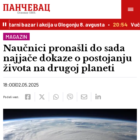
 bazar i akcija u Glogonju 8. avgusta
20:54
Vučić prire
MAGAZIN
Naučnici pronašli do sada
najjače dokaze o postojanju
života na drugoj planeti
18:00
02.05.2025
Podeli vest: