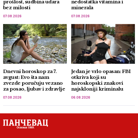
prošlost, sudbina udara
nedostatka vitamina i
bez milosti
minerala
07.08.2026
07.08.2026
Dnevni horoskop za 7.
Jedan je vrlo opasan: FBI
avgust: Evo šta nam
otkriva koji su
zvezde poručuju vezano
horoskopski znakovi
za posao, ljubav i zdravlje
najskloniji kriminalu
07.08.2026
06.08.2026