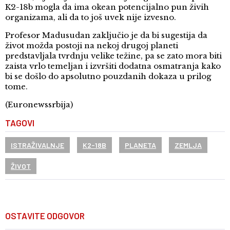
K2-18b mogla da ima okean potencijalno pun živih
organizama, ali da to još uvek nije izvesno.
Profesor Madusudan zaključio je da bi sugestija da
život možda postoji na nekoj drugoj planeti
predstavljala tvrdnju velike težine, pa se zato mora biti
zaista vrlo temeljan i izvršiti dodatna osmatranja kako
bi se došlo do apsolutno pouzdanih dokaza u prilog
tome.
(Euronewssrbija)
TAGOVI
ISTRAŽIVALNJE
K2-18B
PLANETA
ZEMLJA
ŽIVOT
OSTAVITE ODGOVOR