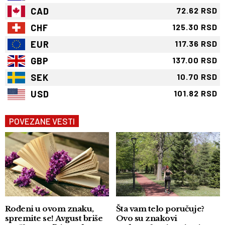
CAD
72.62 RSD
CHF
125.30 RSD
EUR
117.36 RSD
GBP
137.00 RSD
SEK
10.70 RSD
USD
101.82 RSD
POVEZANE VESTI
Rođeni u ovom znaku,
Šta vam telo poručuje?
spremite se! Avgust briše
Ovo su znakovi