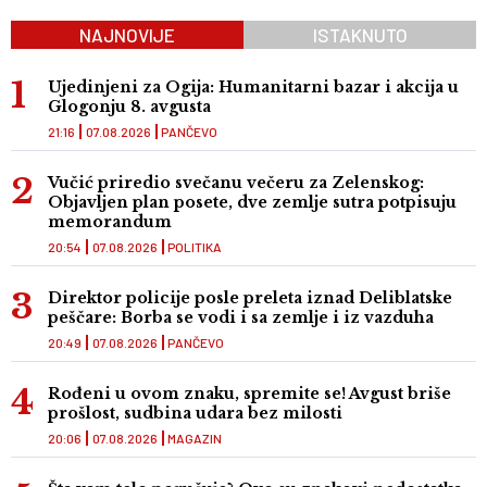
NAJNOVIJE
ISTAKNUTO
Ujedinjeni za Ogija: Humanitarni bazar i akcija u
Glogonju 8. avgusta
21:16
07.08.2026
PANČEVO
Vučić priredio svečanu večeru za Zelenskog:
Objavljen plan posete, dve zemlje sutra potpisuju
memorandum
20:54
07.08.2026
POLITIKA
Direktor policije posle preleta iznad Deliblatske
peščare: Borba se vodi i sa zemlje i iz vazduha
20:49
07.08.2026
PANČEVO
Rođeni u ovom znaku, spremite se! Avgust briše
prošlost, sudbina udara bez milosti
20:06
07.08.2026
MAGAZIN