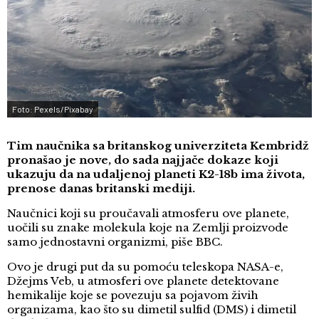
Foto: Pexels/Pixabay
Tim naučnika sa britanskog univerziteta Kembridž
pronašao je nove, do sada najjače dokaze koji
ukazuju da na udaljenoj planeti K2-18b ima života,
prenose danas britanski mediji.
Naučnici koji su proučavali atmosferu ove planete,
uočili su znake molekula koje na Zemlji proizvode
samo jednostavni organizmi, piše BBC.
Ovo je drugi put da su pomoću teleskopa NASA-e,
Džejms Veb, u atmosferi ove planete detektovane
hemikalije koje se povezuju sa pojavom živih
organizama, kao što su dimetil sulfid (DMS) i dimetil