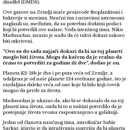
disulfid (DMDS).
Ove gasove na Zemlji inače proizvode fitoplanktoni i
bakterije u morima. Naučni tim i nezavisni astronomi
naglasili su, međutim, da su potrebni dodatni podaci
koji bi potvrdili ove nalaze. Vođa istražnog tima, Niku
Madusudan, izrazio je nadu da će takvi dokazi uskoro
biti otkriveni.
“Ovo su do sada najjači dokazi da bi na toj planeti
moglo biti života. Mogu da kažem da je realno da
ćemo to potvrditi za godinu ili dve“, dodao je on.
Planeta K2-18b je dva i po puta veća od Zemlje, a
udaljena je od naše planete 124 svetlosne godine, što je
razdaljina daleko veća od one koje bi bilo koji čovek
mogao da pređe za života.
Madusudan je ukazao da, ako bi se dokazalo da na toj
planeti ima života, onda bi to u suštini potvrdilo da je
postojanje života veoma raspostranjeno u galaksiji.
Jedan od članova naučnog tima, astrofizičar Subir
Sarkar, izjavio je da istraživanja sugerišu da bi planeta