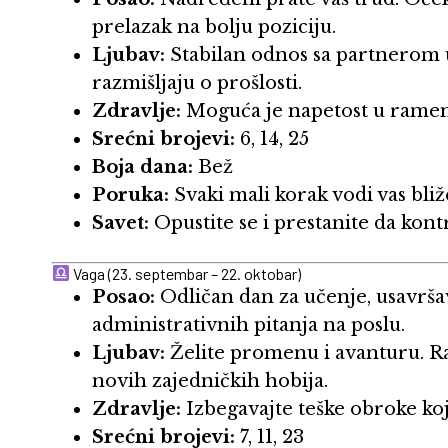
prelazak na bolju poziciju.
Ljubav:
Stabilan odnos sa partnerom 
razmišljaju o prošlosti.
Zdravlje:
Moguća je napetost u rameno
Srećni brojevi:
6, 14, 25
Boja dana:
Bež
Poruka:
Svaki mali korak vodi vas bliž
Savet:
Opustite se i prestanite da kontr
Vaga (23. septembar – 22. oktobar)
Posao:
Odličan dan za učenje, usavršav
administrativnih pitanja na poslu.
Ljubav:
Želite promenu i avanturu. R
novih zajedničkih hobija.
Zdravlje:
Izbegavajte teške obroke ko
Srećni brojevi:
7, 11, 23