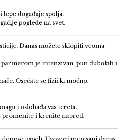
 lepe događaje spolja.
gačije poglede na svet.
sticije. Danas možete sklopiti veoma
a partnerom je intenzivan, pun dubokih i
ače. Osećate se fizički moćno.
agu i oslobađa vas tereta.
a promenite i krenite napred.
ma donose uspeh. Ugovori potpisani danas