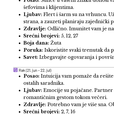
Posao:
Sunce u vašem znaku donosi vam
šefovima i klijentima.
Ljubav:
Flert i šarm su na vrhuncu. Uži
strana, a zauzeti planiraju zajednički p
Zdravlje:
Odlično. Imunitet vam je n
Srećni brojevi:
5, 12, 27
Boja dana:
Žuta
Poruka:
Iskoristite svaki trenutak da 
Savet:
Izbegavajte ogovaranja i površ
Rak (21. jun – 22. jul)
Posao:
Intuicija vam pomaže da rešit
ostalih saradnika.
Ljubav:
Emocije su pojačane. Partner 
romantičnim gestom tokom večeri.
Zdravlje:
Potrebno vam je više sna. O
Srećni brojevi:
2, 7, 16