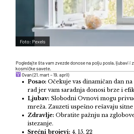
Foto: Pexels
Pogledajte šta vam zvezde donose na polju posla, ljubavi i z
kosmičke savete.
Ovan (21. mart – 19. april)
Posao:
Očekuje vas dinamičan dan na 
rad jer vam saradnja donosi brze i efi
Ljubav:
Slobodni Ovnovi mogu privuć
mreža. Zauzeti uspešno rešavaju sitne
Zdravlje:
Obratite pažnju na zglobove 
istezanje.
Srećni brojevi:
4, 15, 22