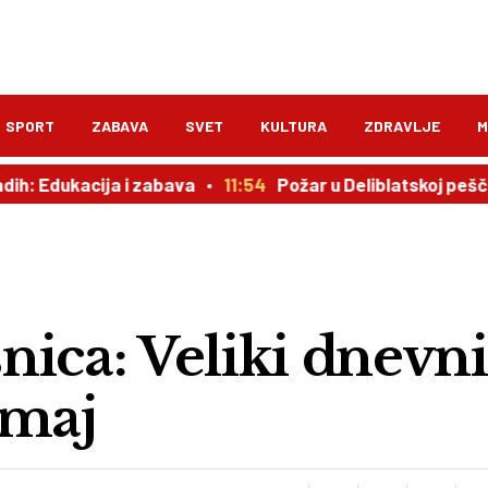
SPORT
ZABAVA
SVET
KULTURA
ZDRAVLJE
M
 Edukacija i zabava
11:54
Požar u Deliblatskoj peščari i 
nica: Veliki dnevni
 maj