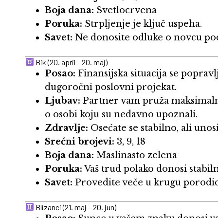
Boja dana:
Svetlocrvena
Poruka:
Strpljenje je ključ uspeha.
Savet:
Ne donosite odluke o novcu pod
Bik (20. april – 20. maj)
Posao:
Finansijska situacija se poprav
dugoročni poslovni projekat.
Ljubav:
Partner vam pruža maksimalnu
o osobi koju su nedavno upoznali.
Zdravlje:
Osećate se stabilno, ali unos
Srećni brojevi:
3, 9, 18
Boja dana:
Maslinasto zelena
Poruka:
Vaš trud polako donosi stabil
Savet:
Provedite veče u krugu porodice
Blizanci (21. maj – 20. jun)