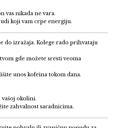
on vas nikada ne vara.
judi koji vam crpe energiju.
e do izražaja. Kolege rado prihvataju
uštvom gde možete sresti veoma
lišite unos kofeina tokom dana.
 vašoj okolini.
ite zahvalnost saradnicima.
ujte pohvalu ili zvaničnu ponudu za