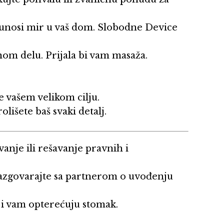
unosi mir u vaš dom. Slobodne Device
m delu. Prijala bi vam masaža.
e vašem velikom cilju.
olišete baš svaki detalj.
anje ili rešavanje pravnih i
azgovarajte sa partnerom o uvođenju
ji vam opterećuju stomak.