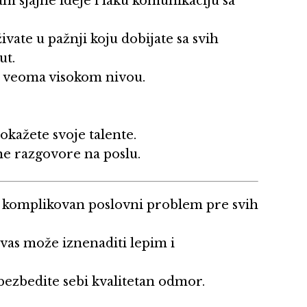
 sjajne ideje i laku komunikaciju sa
vate u pažnji koju dobijate sa svih
ut.
a veoma visokom nivou.
pokažete svoje talente.
ne razgovore na poslu.
e komplikovan poslovni problem pre svih
vas može iznenaditi lepim i
bezbedite sebi kvalitetan odmor.