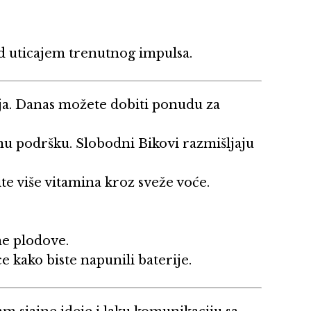
 uticajem trenutnog impulsa.
lja. Danas možete dobiti ponudu za
 podršku. Slobodni Bikovi razmišljaju
ite više vitamina kroz sveže voće.
ne plodove.
 kako biste napunili baterije.