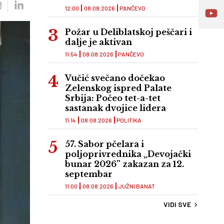
12:00
08.08.2026
PANČEVO
Požar u Deliblatskoj peščari i
dalje je aktivan
11:54
08.08.2026
PANČEVO
Vučić svečano dočekao
Zelenskog ispred Palate
Srbija: Počeo tet-a-tet
sastanak dvojice lidera
11:14
08.08.2026
POLITIKA
57. Sabor pčelara i
poljoprivrednika „Devojački
bunar 2026” zakazan za 12.
septembar
11:00
08.08.2026
JUŽNI BANAT
VIDI SVE