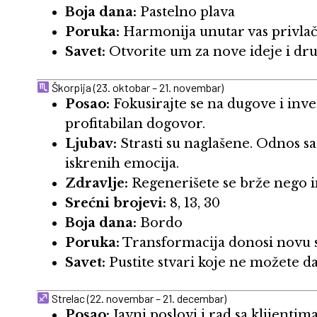
Boja dana:
Pastelno plava
Poruka:
Harmonija unutar vas privlači
Savet:
Otvorite um za nove ideje i dru
Škorpija (23. oktobar – 21. novembar)
Posao:
Fokusirajte se na dugove i inve
profitabilan dogovor.
Ljubav:
Strasti su naglašene. Odnos s
iskrenih emocija.
Zdravlje:
Regenerišete se brže nego in
Srećni brojevi:
8, 13, 30
Boja dana:
Bordo
Poruka:
Transformacija donosi novu sn
Savet:
Pustite stvari koje ne možete d
Strelac (22. novembar – 21. decembar)
Posao:
Javni poslovi i rad sa klijenti