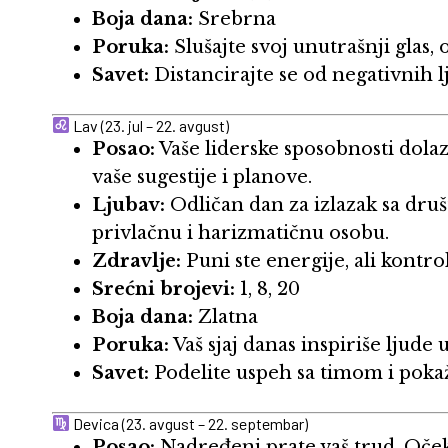
Boja dana:
Srebrna
Poruka:
Slušajte svoj unutrašnji glas, 
Savet:
Distancirajte se od negativnih l
Lav (23. jul – 22. avgust)
Posao:
Vaše liderske sposobnosti dolaz
vaše sugestije i planove.
Ljubav:
Odličan dan za izlazak sa dr
privlačnu i harizmatičnu osobu.
Zdravlje:
Puni ste energije, ali kontro
Srećni brojevi:
1, 8, 20
Boja dana:
Zlatna
Poruka:
Vaš sjaj danas inspiriše ljude u
Savet:
Podelite uspeh sa timom i pokaž
Devica (23. avgust – 22. septembar)
Posao:
Nadređeni prate vaš trud. Oček