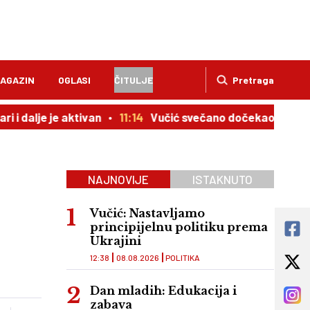
AGAZIN
OGLASI
ČITULJE
Pretraga
dalje je aktivan
11:14
Vučić svečano dočekao Zelenskog i
NAJNOVIJE
ISTAKNUTO
Vučić: Nastavljamo
principijelnu politiku prema
Ukrajini
12:38
08.08.2026
POLITIKA
Dan mladih: Edukacija i
zabava