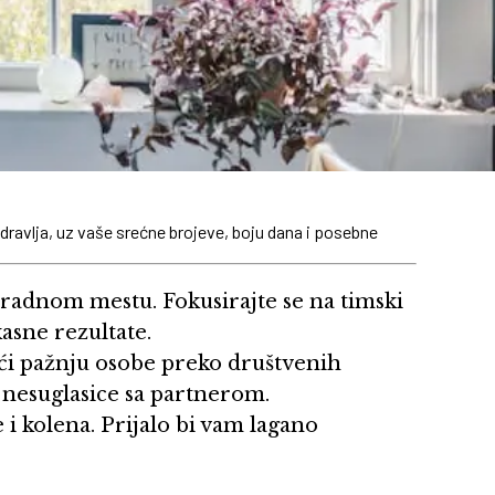
dravlja, uz vaše srećne brojeve, boju dana i posebne
radnom mestu. Fokusirajte se na timski
kasne rezultate.
i pažnju osobe preko društvenih
 nesuglasice sa partnerom.
i kolena. Prijalo bi vam lagano