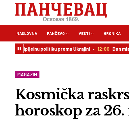
NASLOVNA
PANČEVO
VESTI
HRONIKA
principijelnu politiku prema Ukrajini
12:00
Dan mladih:
MAGAZIN
Kosmička raskrs
horoskop za 26.