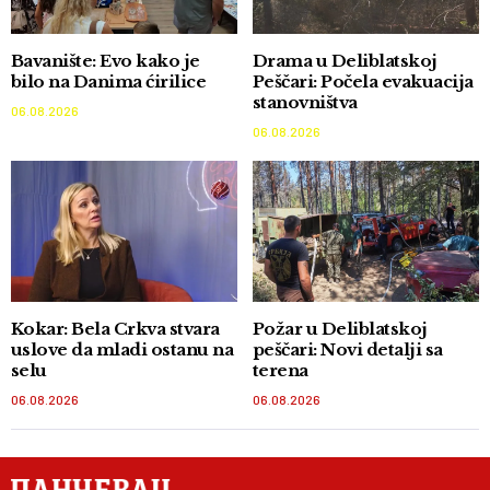
Bavanište: Evo kako je
Drama u Deliblatskoj
bilo na Danima ćirilice
Peščari: Počela evakuacija
stanovništva
06.08.2026
06.08.2026
Kokar: Bela Crkva stvara
Požar u Deliblatskoj
uslove da mladi ostanu na
peščari: Novi detalji sa
selu
terena
06.08.2026
06.08.2026