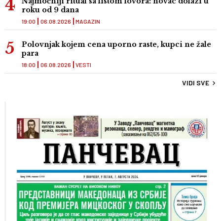
Najmoćniji ritual sa listom lovora: novac dolazi u
roku od 9 dana
19:00
06.08.2026
MAGAZIN
Polovnjak kojem cena uporno raste, kupci ne žale
para
18:00
06.08.2026
VESTI
VIDI SVE