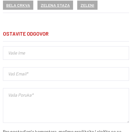
BELA CRKVA
ZELENA STAZA
ZELENI
OSTAVITE ODGOVOR
Pre postavljanja komentara, molimo pročitajte
i složite se sa