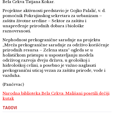
Bela Crkva Tatjana Kokar.
Projektne aktivnosti predstavio je Gojko Palalić, v. d.
pomoćnik Pokrajinskog sekretara za urbanizam –
zaštitu životne sredine – Sektor za zaštitu i
unapređenje prirodnih dobara i biološke
raznovrsnosti.
Nephodnost prekogranične saradnje na projektu
„Mreža prekogranične saradnje za održivo korišćenje
prirodnih resursa – Zelena staza“ ogleda se u
holističkom pristupu u uspostavljanju modela
održivog razvoja dveju država, u geološkoj i
hidrološkoj celini, a posebno je važno naglasati
prekogranični uticaj vezan za zaštitu prirode, vode i
vazduha.
(Pančevac)
Narodna biblioteka Bela Crkva: Mališani posetili dečiji
kutak
TAGOVI