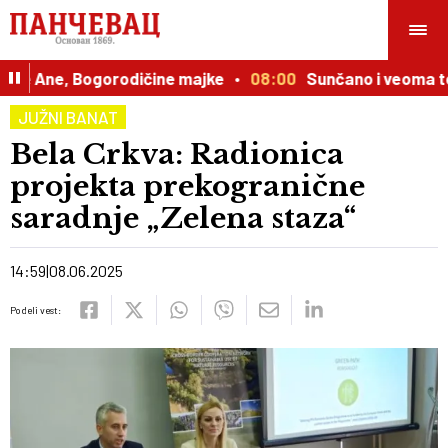
te Ane, Bogorodičine majke
08:00
Sunčano i veoma top
JUŽNI BANAT
Bela Crkva: Radionica
projekta prekogranične
saradnje „Zelena staza“
14:59
08.06.2025
Podeli vest: