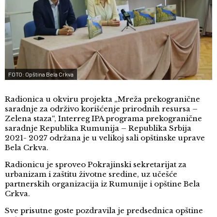
FOTO: Opština Bela Crkva
Radionica u okviru projekta „Mreža prekogranične
saradnje za održivo korišćenje prirodnih resursa –
Zelena staza“, Interreg IPA programa prekogranične
saradnje Republika Rumunija – Republika Srbija
2021- 2027 održana je u velikoj sali opštinske uprave
Bela Crkva.
Radionicu je sproveo Pokrajinski sekretarijat za
urbanizam i zaštitu životne sredine, uz učešće
partnerskih organizacija iz Rumunije i opštine Bela
Crkva.
Sve prisutne goste pozdravila je predsednica opštine