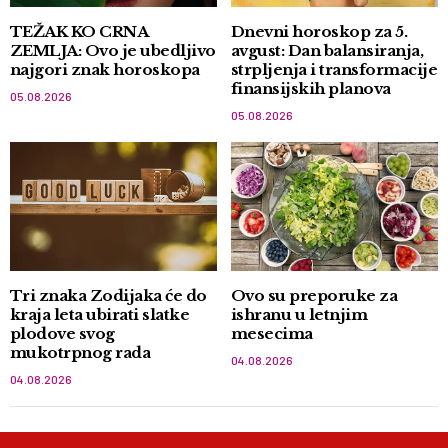
TEŽAK KO CRNA
Dnevni horoskop za 5.
ZEMLJA: Ovo je ubedljivo
avgust: Dan balansiranja,
najgori znak horoskopa
strpljenja i transformacije
finansijskih planova
05.08.2026
05.08.2026
Tri znaka Zodijaka će do
Ovo su preporuke za
kraja leta ubirati slatke
ishranu u letnjim
plodove svog
mesecima
mukotrpnog rada
04.08.2026
04.08.2026