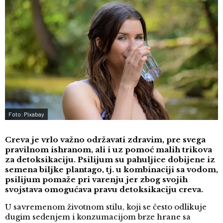
Foto: Pixabay
Creva je vrlo važno održavati zdravim, pre svega
pravilnom ishranom, ali i uz pomoć malih trikova
za detoksikaciju. Psilijum su pahuljice dobijene iz
semena biljke plantago, tj. u kombinaciji sa vodom,
psilijum pomaže pri varenju jer zbog svojih
svojstava omogućava pravu detoksikaciju creva.
U savremenom životnom stilu, koji se često odlikuje
dugim sedenjem i konzumacijom brze hrane sa