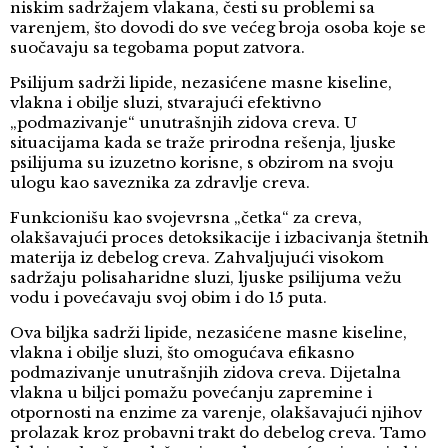
niskim sadržajem vlakana, česti su problemi sa
varenjem, što dovodi do sve većeg broja osoba koje se
suočavaju sa tegobama poput zatvora.
Psilijum sadrži lipide, nezasićene masne kiseline,
vlakna i obilje sluzi, stvarajući efektivno
„podmazivanje“ unutrašnjih zidova creva. U
situacijama kada se traže prirodna rešenja, ljuske
psilijuma su izuzetno korisne, s obzirom na svoju
ulogu kao saveznika za zdravlje creva.
Funkcionišu kao svojevrsna „četka“ za creva,
olakšavajući proces detoksikacije i izbacivanja štetnih
materija iz debelog creva. Zahvaljujući visokom
sadržaju polisaharidne sluzi, ljuske psilijuma vežu
vodu i povećavaju svoj obim i do 15 puta.
Ova biljka sadrži lipide, nezasićene masne kiseline,
vlakna i obilje sluzi, što omogućava efikasno
podmazivanje unutrašnjih zidova creva. Dijetalna
vlakna u biljci pomažu povećanju zapremine i
otpornosti na enzime za varenje, olakšavajući njihov
prolazak kroz probavni trakt do debelog creva. Tamo