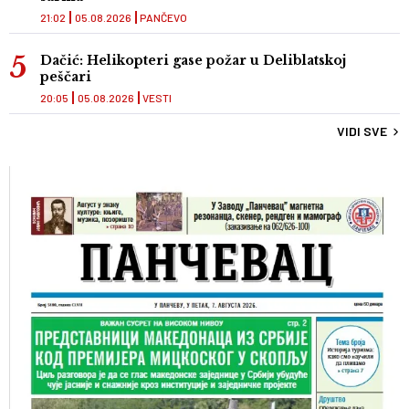
21:02
05.08.2026
PANČEVO
Dačić: Helikopteri gase požar u Deliblatskoj
peščari
20:05
05.08.2026
VESTI
VIDI SVE