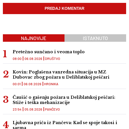
NAJNOVIJE
ISTAKNUTO
Pretežno sunčano i veoma toplo
08:00
06.08.2026
DRUŠTVO
Kovin: Poglašena vanredna situacija u MZ
Dubovac zbog požara u Deliblatskoj peščari
00:01
06.08.2026
HRONIKA
Čaušić o gašenju požara u Deliblatskoj peščari:
Stiže i teška mehanizacije
23:54
05.08.2026
PANČEVO
Ljubavna priča iz Pančeva: Kad se spoje takosi i
sarma