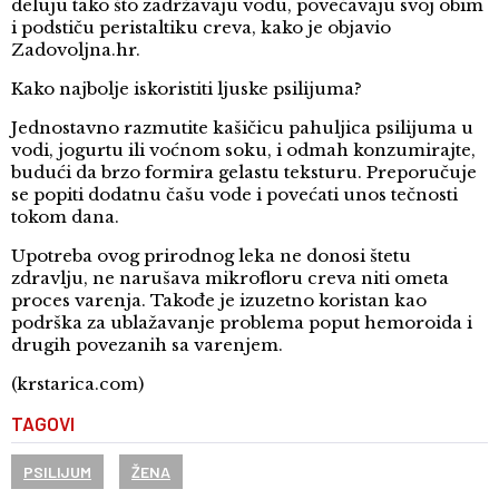
deluju tako što zadržavaju vodu, povećavaju svoj obim
i podstiču peristaltiku creva, kako je objavio
Zadovoljna.hr.
Kako najbolje iskoristiti ljuske psilijuma?
Jednostavno razmutite kašičicu pahuljica psilijuma u
vodi, jogurtu ili voćnom soku, i odmah konzumirajte,
budući da brzo formira gelastu teksturu. Preporučuje
se popiti dodatnu čašu vode i povećati unos tečnosti
tokom dana.
Upotreba ovog prirodnog leka ne donosi štetu
zdravlju, ne narušava mikrofloru creva niti ometa
proces varenja. Takođe je izuzetno koristan kao
podrška za ublažavanje problema poput hemoroida i
drugih povezanih sa varenjem.
(krstarica.com)
TAGOVI
PSILIJUM
ŽENA