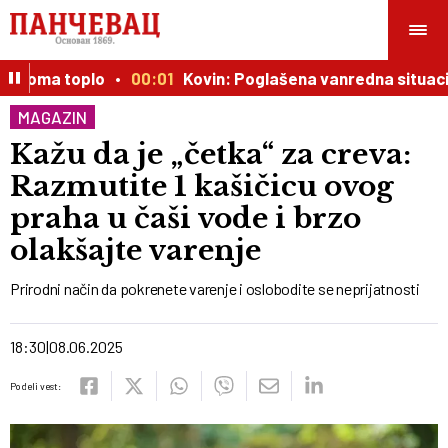
veoma toplo
00:01
Kovin: Poglašena vanredna situacija
MAGAZIN
Kažu da je „četka“ za creva:
Razmutite 1 kašičicu ovog
praha u čaši vode i brzo
olakšajte varenje
Prirodni način da pokrenete varenje i oslobodite se neprijatnosti
18:30
08.06.2025
Podeli vest: