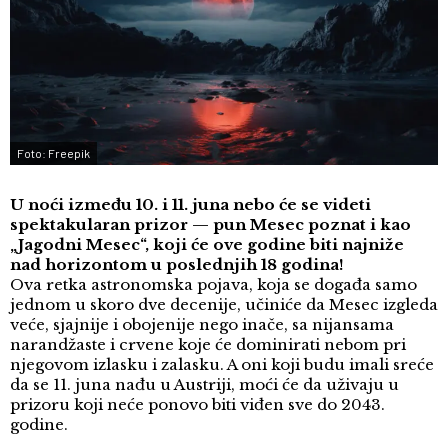
Foto: Freepik
U noći između 10. i 11. juna nebo će se videti
spektakularan prizor — pun Mesec poznat i kao
„Jagodni Mesec“, koji će ove godine biti najniže
nad horizontom u poslednjih 18 godina!
Ova retka astronomska pojava, koja se događa samo
jednom u skoro dve decenije, učiniće da Mesec izgleda
veće, sjajnije i obojenije nego inače, sa nijansama
narandžaste i crvene koje će dominirati nebom pri
njegovom izlasku i zalasku. A oni koji budu imali sreće
da se 11. juna nađu u Austriji, moći će da uživaju u
prizoru koji neće ponovo biti viđen sve do 2043.
godine.