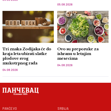
05.08.2026
Tri znaka Zodijaka će do
Ovo su preporuke za
kraja leta ubirati slatke
ishranu u letnjim
plodove svog
mesecima
mukotrpnog rada
04.08.2026
04.08.2026
PANČEVO
SRBIJA