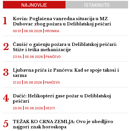
NAJNOVIJE
ISTAKNUTO
Kovin: Poglašena vanredna situacija u MZ
Dubovac zbog požara u Deliblatskoj peščari
00:01
06.08.2026
HRONIKA
Čaušić o gašenju požara u Deliblatskoj peščari:
Stiže i teška mehanizacije
23:54
05.08.2026
PANČEVO
Ljubavna priča iz Pančeva: Kad se spoje takosi i
sarma
21:02
05.08.2026
PANČEVO
Dačić: Helikopteri gase požar u Deliblatskoj
peščari
20:05
05.08.2026
VESTI
TEŽAK KO CRNA ZEMLJA: Ovo je ubedljivo
najgori znak horoskopa