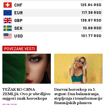
CHF
125.84 RSD
EUR
117.38 RSD
GBP
136.87 RSD
SEK
10.69 RSD
USD
101.77 RSD
POVEZANE VESTI
TEŽAK KO CRNA
Dnevni horoskop za 5.
ZEMLJA: Ovo je ubedljivo
avgust: Dan balansiranja,
najgori znak horoskopa
strpljenja i transformacije
finansijskih planova
05.08.2026