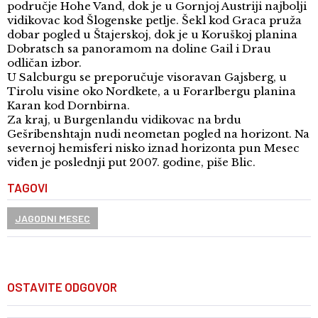
područje Hohe Vand, dok je u Gornjoj Austriji najbolji
vidikovac kod Šlogenske petlje. Šekl kod Graca pruža
dobar pogled u Štajerskoj, dok je u Koruškoj planina
Dobratsch sa panoramom na doline Gail i Drau
odličan izbor.
U Salcburgu se preporučuje visoravan Gajsberg, u
Tirolu visine oko Nordkete, a u Forarlbergu planina
Karan kod Dornbirna.
Za kraj, u Burgenlandu vidikovac na brdu
Gešribenshtajn nudi neometan pogled na horizont. Na
severnoj hemisferi nisko iznad horizonta pun Mesec
viđen je poslednji put 2007. godine, piše Blic.
TAGOVI
JAGODNI MESEC
OSTAVITE ODGOVOR