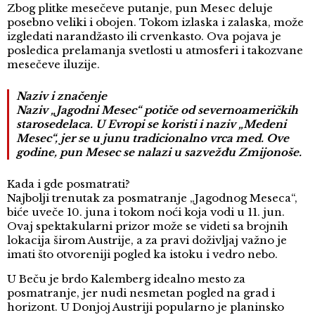
Zbog plitke mesečeve putanje, pun Mesec deluje
posebno veliki i obojen. Tokom izlaska i zalaska, može
izgledati narandžasto ili crvenkasto. Ova pojava je
posledica prelamanja svetlosti u atmosferi i takozvane
mesečeve iluzije.
Naziv i značenje
Naziv „Jagodni Mesec“ potiče od severnoameričkih
starosedelaca. U Evropi se koristi i naziv „Medeni
Mesec“, jer se u junu tradicionalno vrca med. Ove
godine, pun Mesec se nalazi u sazvežđu Zmijonoše.
Kada i gde posmatrati?
Najbolji trenutak za posmatranje „Jagodnog Meseca“,
biće uveče 10. juna i tokom noći koja vodi u 11. jun.
Ovaj spektakularni prizor može se videti sa brojnih
lokacija širom Austrije, a za pravi doživljaj važno je
imati što otvoreniji pogled ka istoku i vedro nebo.
U Beču je brdo Kalemberg idealno mesto za
posmatranje, jer nudi nesmetan pogled na grad i
horizont. U Donjoj Austriji popularno je planinsko