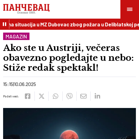
na situacija u MZ Dubovac zbog požara u Deliblatskoj peš
MAGAZIN
Ako ste u Austriji, večeras
obavezno pogledajte u nebo:
Stiže redak spektakl!
15:15
10.06.2025
Podeli vest: