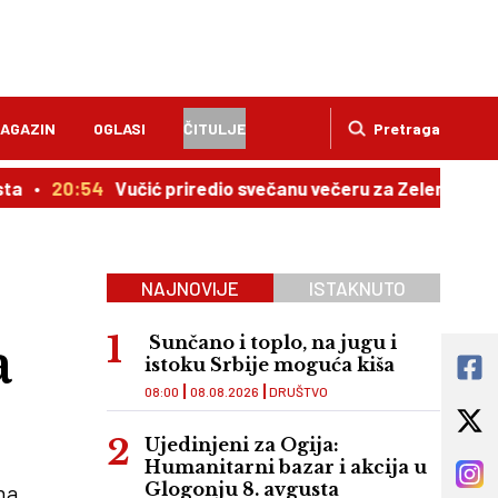
AGAZIN
OGLASI
ČITULJE
Pretraga
54
Vučić priredio svečanu večeru za Zelenskog: Objavljen
NAJNOVIJE
ISTAKNUTO
a
Sunčano i toplo, na jugu i
istoku Srbije moguća kiša
08:00
08.08.2026
DRUŠTVO
Ujedinjeni za Ogija:
Humanitarni bazar i akcija u
Glogonju 8. avgusta
na