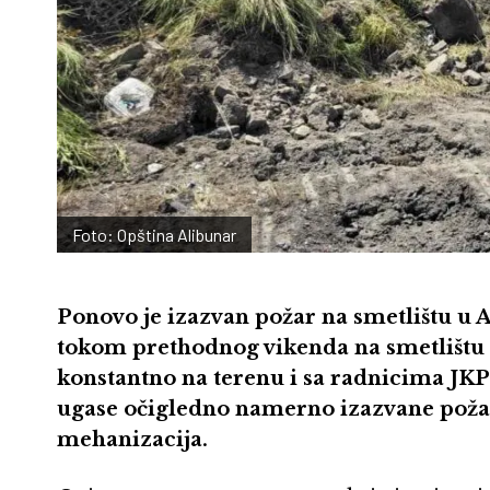
Foto: Opština Alibunar
Ponovo je izazvan požar na smetlištu u A
tokom prethodnog vikenda na smetlištu 
konstantno na terenu i sa radnicima JKP
ugase očigledno namerno izazvane požar
mehanizacija.