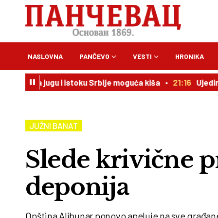
NASLOVNA
PANČEVO
VESTI
HRONIKA
a jugu i istoku Srbije moguća kiša
21:16
Ujedinjeni za Og
JUŽNI BANAT
Slede krivične p
deponija
Opština Alibunar ponovo apeluje na sve građane