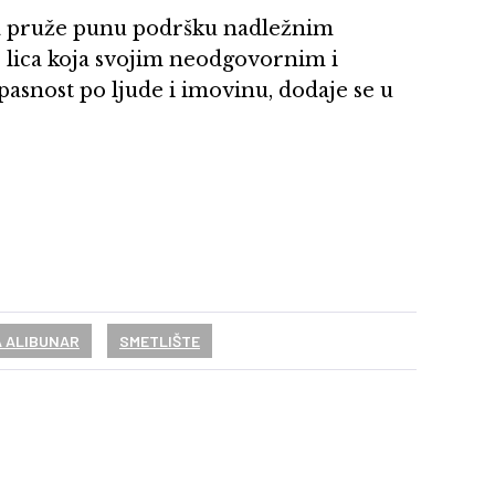
a pruže punu podršku nadležnim
 lica koja svojim neodgovornim i
asnost po ljude i imovinu, dodaje se u
 ALIBUNAR
SMETLIŠTE