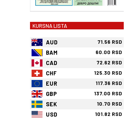
KURSNA LISTA
AUD
71.56 RSD
BAM
60.00 RSD
CAD
72.62 RSD
CHF
125.30 RSD
EUR
117.36 RSD
GBP
137.00 RSD
SEK
10.70 RSD
USD
101.82 RSD