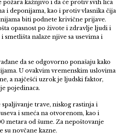
ožara kažnjivo i da će protiv svih lica
 i deponijama, kao i protiv vlasnika čija
nijama biti podnete krivične prijave.
šta opasnost po živote i zdravlje ljudi i
i smetlišta nalaze njive sa usevima i
rađane da se odgovorno ponašaju kako
ponijama. U ovakvim vremenskim uslovima
e, a najčešći uzrok je ljudski faktor,
e pojedinaca.
paljivanje trave, niskog rastinja i
ih useva i smeća na otvorenom, kao i
 200 metara od šume. Za nepoštovanje
e su novčane kazne.