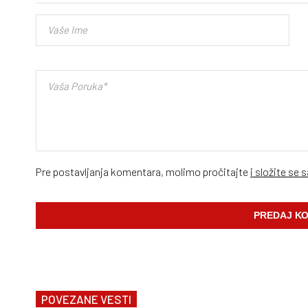
Pre postavljanja komentara, molimo pročitajte
i složite se 
POVEZANE VESTI