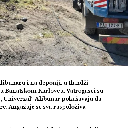
libunaru i na deponiji u Ilandži,
u Banatskom Karlovcu. Vatrogasci su
 „Univerzal“ Alibunar pokušavaju da
e. Angažuje se sva raspoloživa