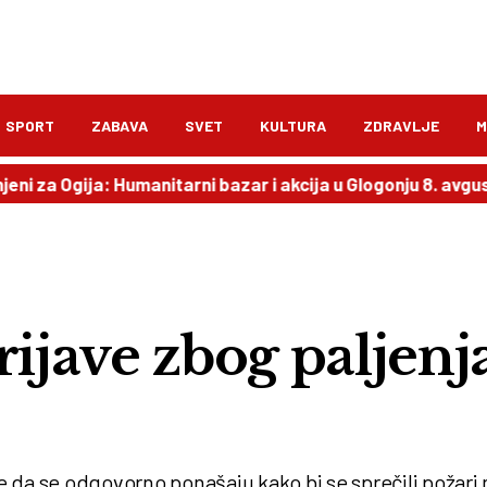
SPORT
ZABAVA
SVET
KULTURA
ZDRAVLJE
M
ija: Humanitarni bazar i akcija u Glogonju 8. avgusta
20:
rijave zbog paljenj
 da se odgovorno ponašaju kako bi se sprečili požari 