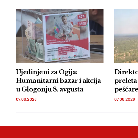
Ujedinjeni za Ogija:
Direkto
Humanitarni bazar i akcija
preleta
u Glogonju 8. avgusta
peščare:
zemlje 
07.08.2026
07.08.2026