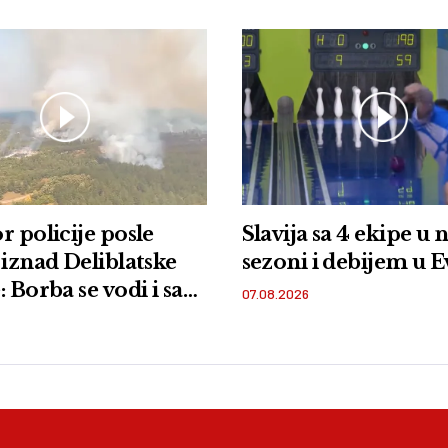
r policije posle
Slavija sa 4 ekipe u 
 iznad Deliblatske
sezoni i debijem u 
 Borba se vodi i sa
07.08.2026
i iz vazduha