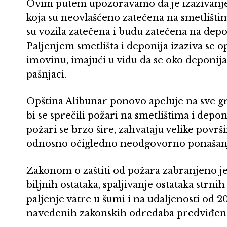
Ovim putem upozoravamo da je izazivanje p
koja su neovlašćeno zatečena na smetlištima
su vozila zatečena i budu zatečena na depo
Paljenjem smetlišta i deponija izaziva se op
imovinu, imajući u vidu da se oko deponija 
pašnjaci.
Opština Alibunar ponovo apeluje na sve g
bi se sprečili požari na smetlištima i de
požari se brzo šire, zahvataju velike površin
odnosno očigledno neodgovorno ponašanj
Zakonom o zaštiti od požara zabranjeno je s
biljnih ostataka, spaljivanje ostataka strn
paljenje vatre u šumi i na udaljenosti od
navedenih zakonskih odredaba predviđen