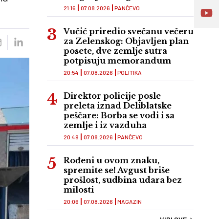
21:16
07.08.2026
PANČEVO
Vučić priredio svečanu večeru
za Zelenskog: Objavljen plan
posete, dve zemlje sutra
potpisuju memorandum
20:54
07.08.2026
POLITIKA
Direktor policije posle
preleta iznad Deliblatske
peščare: Borba se vodi i sa
zemlje i iz vazduha
20:49
07.08.2026
PANČEVO
Rođeni u ovom znaku,
spremite se! Avgust briše
prošlost, sudbina udara bez
milosti
20:06
07.08.2026
MAGAZIN