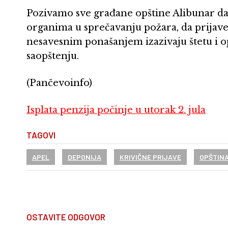
Pozivamo sve građane opštine Alibunar d
organima u sprečavanju požara, da prijave
nesavesnim ponašanjem izazivaju štetu i op
saopštenju.
(Pančevoinfo)
Isplata penzija počinje u utorak 2. jula
TAGOVI
APEL
DEPONIJA
KRIVIČNE PRIJAVE
OPŠTINA
OSTAVITE ODGOVOR