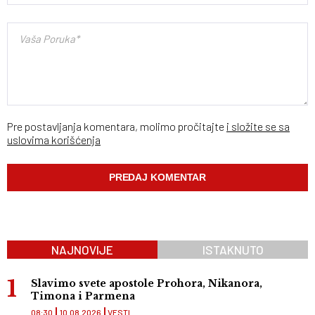
Pre postavljanja komentara, molimo pročitajte
i složite se sa
uslovima korišćenja
NAJNOVIJE
ISTAKNUTO
Slavimo svete apostole Prohora, Nikanora,
Timona i Parmena
08:30
10.08.2026
VESTI