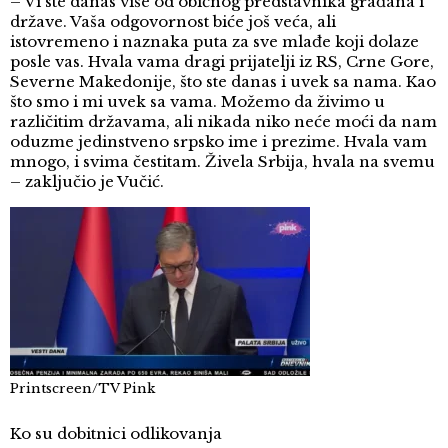
– Vi ste danas više od običnog predstavnika građana i
države. Vaša odgovornost biće još veća, ali
istovremeno i naznaka puta za sve mlađe koji dolaze
posle vas. Hvala vama dragi prijatelji iz RS, Crne Gore,
Severne Makedonije, što ste danas i uvek sa nama. Kao
što smo i mi uvek sa vama. Možemo da živimo u
različitim državama, ali nikada niko neće moći da nam
oduzme jedinstveno srpsko ime i prezime. Hvala vam
mnogo, i svima čestitam. Živela Srbija, hvala na svemu
– zaključio je Vučić.
Printscreen/TV Pink
Ko su dobitnici odlikovanja