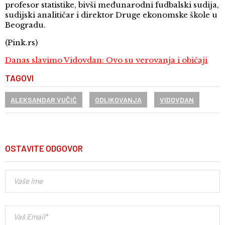
profesor statistike, bivši međunarodni fudbalski sudija,
sudijski analitičar i direktor Druge ekonomske škole u
Beogradu.
(Pink.rs)
Danas slavimo Vidovdan: Ovo su verovanja i običaji
TAGOVI
ALEKSANDAR VUČIĆ
ODLIKOVANJA
VIDOVDAN
OSTAVITE ODGOVOR