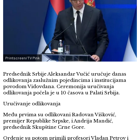
Printscreen/TV Pink
Predsednik Srbije Aleksandar Vučić uručuje danas
odlikovanja zaslužnim pojedincima i institucijama
povodom Vidovdana. Ceremonija uručivanja
odlikovanja počela je u 10 časova u Palati Srbija.
Uručivanje odlikovanja
Među prvima su odlikovani Radovan Višković,
premijer Republike Srpske, i Andrija Mandić,
predsednik Skupštine Crne Gore.
Ordenje su potom primili profesori Vladan Petrov i