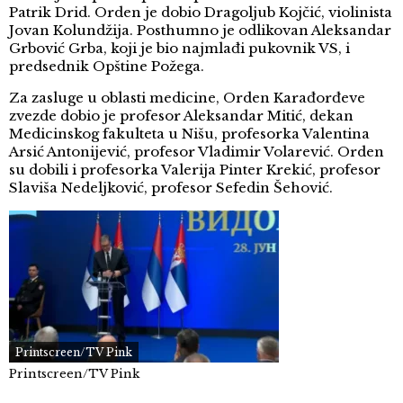
Patrik Drid. Orden je dobio Dragoljub Kojčić, violinista
Jovan Kolundžija. Posthumno je odlikovan Aleksandar
Grbović Grba, koji je bio najmlađi pukovnik VS, i
predsednik Opštine Požega.
Za zasluge u oblasti medicine, Orden Karađorđeve
zvezde dobio je profesor Aleksandar Mitić, dekan
Medicinskog fakulteta u Nišu, profesorka Valentina
Arsić Antonijević, profesor Vladimir Volarević. Orden
su dobili i profesorka Valerija Pinter Krekić, profesor
Slaviša Nedeljković, profesor Sefedin Šehović.
Printscreen/TV Pink
Printscreen/TV Pink