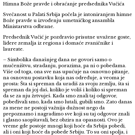
Himna Bože pravde i obraćanje predsednika Vučića
Svečanost u Palati Srbija počela je intoniranjem himne
Bože pravde u izvođenju umetničkog ansambla
Ministarstva odbrane.
Predsednik Vučić je pozdravio prisutne uvažene goste,
lidere zemalja iz regiona i domaće zvaničnike i
laureate.
– Simbolika današnjeg dana ne govori samo o
mučeništvu, stradanju, porazima, pa ni o pobedama.
Više od toga, ona sve nas upućuje na osnovno pitanje,
na osnovnu postavku koja nas određuje, a veoma je
prosta: Šta si spreman da uradiš za svoju zemlju, šta si
spreman da joj daš, koliko je voliš i koliko si spreman
da se za nju žrtvuješ. Kada smo znali taj odgovor,
pobeđivali smo, kada smo lutali, gubili smo. Zato danas
za mene ne postoji važnija dužnost nego da
prepoznamo i nagradimo sve koji su taj odgovor znali
i glasno saopštavali, bez obzira na opasnosti. Ovo je
vreme gde postoje mnogi koji hoće da Srbija pobedi,
ali i oni koji hoće da pobede Srbiju. To su oni spolja, i