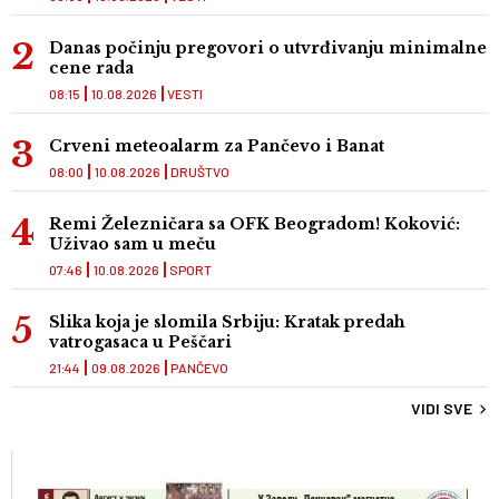
Danas počinju pregovori o utvrđivanju minimalne
cene rada
08:15
10.08.2026
VESTI
Crveni meteoalarm za Pančevo i Banat
08:00
10.08.2026
DRUŠTVO
Remi Železničara sa OFK Beogradom! Koković:
Uživao sam u meču
07:46
10.08.2026
SPORT
Slika koja je slomila Srbiju: Kratak predah
vatrogasaca u Peščari
21:44
09.08.2026
PANČEVO
VIDI SVE