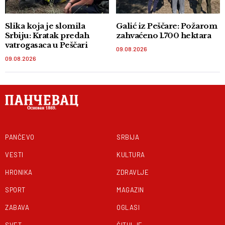
Slika koja je slomila
Galić iz Peščare: Požarom
Srbiju: Kratak predah
zahvaćeno 1.700 hektara
vatrogasaca u Peščari
09.08.2026
09.08.2026
PANČEVO
SRBIJA
VESTI
KULTURA
HRONIKA
ZDRAVLJE
SPORT
MAGAZIN
ZABAVA
OGLASI