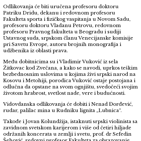
Odlikovanja će biti uručena profesoru doktoru
Patriku Dridu, dekanu i redovnom profesoru
Fakulteta sporta i fizičkog vaspitanja u Novom Sadu,
profesoru doktoru Vladanu Petrovu, redovnom
profesoru Pravnog fakulteta u Beogradu i sudiji
Ustavnog suda, srpskom članu Venecijanske komisije
pri Savetu Evrope, autoru brojnih monografija i
udžbenika iz oblasti prava.
Među dobitnicima su i Vladimir Vuković iz sela
Žitkovac kod Zvečana, a kako se navodi, uprkos teškim
bezbednosnim uslovima u kojima živi srpski narod na
Kosovu i Metohiji, porodica Vuković ostaje postojana i
odlučna da opstane na svom ognjištu, svedočeći svojim
životom hrabrost, svetlost nade, vere i budućnosti.
Vidovdanska odlikovanja će dobiti i Nenad Đorđević,
rudar, palilac mina u Rudniku lignita „Lubnica“.
Takođe i Jovan Kolundžija, istaknuti srpski violinista sa
zavidnom svetskom karijerom i više od četiri hiljade
održanih koncerata u zemlji i svetu, prof. dr Sefedin
Šehović, redovni profesor Fakulteta za obrazovanje