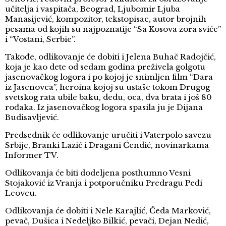
učitelja i vaspitača, Beograd, Ljubomir Ljuba
Manasijević, kompozitor, tekstopisac, autor brojnih
pesama od kojih su najpoznatije “Sa Kosova zora sviće”
i “Vostani, Serbie”.
Takođe, odlikovanje će dobiti i Jelena Buhač Radojčić,
koja je kao dete od sedam godina preživela golgotu
jasenovačkog logora i po kojoj je snimljen film “Dara
iz Jasenovca”, heroina kojoj su ustaše tokom Drugog
svetskog rata ubile baku, dedu, oca, dva brata i još 80
rođaka. Iz jasenovačkog logora spasila ju je Dijana
Budisavljević.
Predsednik će odlikovanje uručiti i Vaterpolo savezu
Srbije, Branki Lazić i Dragani Ćendić, novinarkama
Informer TV.
Odlikovanja će biti dodeljena posthumno Vesni
Stojaković iz Vranja i potporučniku Predragu Peđi
Leovcu.
Odlikovanja će dobiti i Nele Karajlić, Čeda Marković,
pevač, Dušica i Nedeljko Bilkić, pevači, Dejan Nedić,