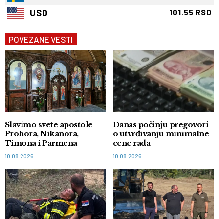
USD
101.55 RSD
POVEZANE VESTI
Slavimo svete apostole
Danas počinju pregovori
Prohora, Nikanora,
o utvrđivanju minimalne
Timona i Parmena
cene rada
10.08.2026
10.08.2026