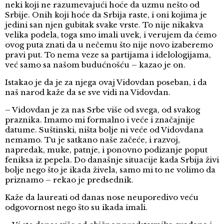
neki koji ne razumevajući hoće da uzmu nešto od
Srbije. Onih koji hoće da Srbija raste, i oni kojima je
jedini san njen gubitak svake vrste. To nije nikakva
velika podela, toga smo imali uvek, i verujem da ćemo
ovog puta znati da u nečemu što nije novo izaberemo
pravi put. To nema veze sa partijama i idelologijama,
već samo sa našom budućnošću – kazao je on.
Istakao je da je za njega ovaj Vidovdan poseban, i da
naš narod kaže da se sve vidi na Vidovdan.
– Vidovdan je za nas Srbe više od svega, od svakog
praznika. Imamo mi formalno i veće i značajnije
datume. Suštinski, ništa bolje ni veće od Vidovdana
nemamo. Tu je satkano naše začeće, i razvoj,
napredak, muke, patnje, i ponovno podizanje poput
feniksa iz pepela. Do današnje situacije kada Srbija živi
bolje nego što je ikada živela, samo mi to ne volimo da
priznamo – rekao je predsednik.
Kaže da laureati od danas nose neuporedivo veću
odgovornost nego što su ikada imali.