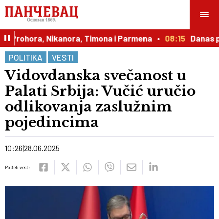
 Prohora, Nikanora, Timona i Parmena
08:15
Danas poči
POLITIKA
VESTI
Vidovdanska svečanost u
Palati Srbija: Vučić uručio
odlikovanja zaslužnim
pojedincima
10:26
28.06.2025
Podeli vest: