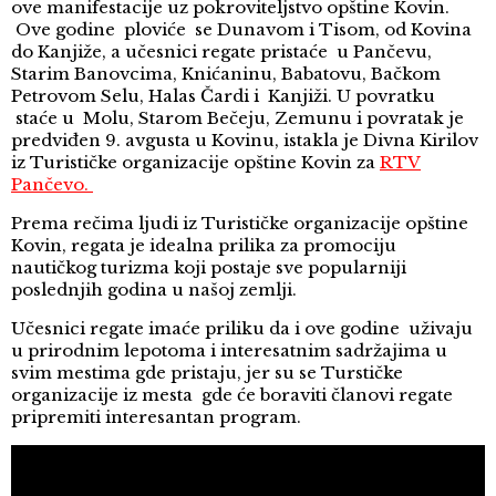
ove manifestacije uz pokroviteljstvo opštine Kovin.
Ove godine ploviće se Dunavom i Tisom, od Kovina
do Kanjiže, a učesnici regate pristaće u Pančevu,
Starim Banovcima, Knićaninu, Babatovu, Bačkom
Petrovom Selu, Halas Čardi i Kanjiži. U povratku
staće u Molu, Starom Bečeju, Zemunu i povratak je
predviđen 9. avgusta u Kovinu, istakla je Divna Kirilov
iz Turističke organizacije opštine Kovin za
RTV
Pančevo.
Prema rečima ljudi iz Turističke organizacije opštine
Kovin, regata je idealna prilika za promociju
nautičkog turizma koji postaje sve popularniji
poslednjih godina u našoj zemlji.
Učesnici regate imaće priliku da i ove godine uživaju
u prirodnim lepotoma i interesatnim sadržajima u
svim mestima gde pristaju, jer su se Turstičke
organizacije iz mesta gde će boraviti članovi regate
pripremiti interesantan program.