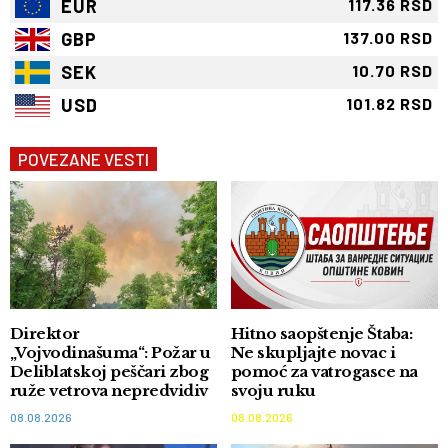
EUR
117.36 RSD
GBP
137.00 RSD
SEK
10.70 RSD
USD
101.82 RSD
POVEZANE VESTI
Direktor
Hitno saopštenje Štaba:
„Vojvodinašuma“: Požar u
Ne skupljajte novac i
Deliblatskoj peščari zbog
pomoć za vatrogasce na
ruže vetrova nepredvidiv
svoju ruku
08.08.2026
08.08.2026