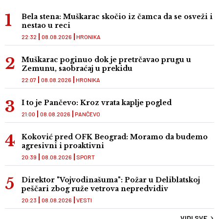
Bela stena: Muškarac skočio iz čamca da se osveži i
nestao u reci
22:32
08.08.2026
HRONIKA
Muškarac poginuo dok je pretrčavao prugu u
Zemunu, saobraćaj u prekidu
22:07
08.08.2026
HRONIKA
I to je Pančevo: Kroz vrata kaplje pogled
21:00
08.08.2026
PANČEVO
Koković pred OFK Beograd: Moramo da budemo
agresivni i proaktivni
20:39
08.08.2026
SPORT
Direktor "Vojvodinašuma": Požar u Deliblatskoj
peščari zbog ruže vetrova nepredvidiv
20:23
08.08.2026
VESTI
VIDI SVE