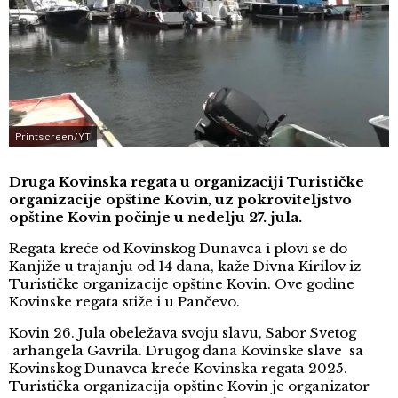
Printscreen/YT
Druga Kovinska regata u organizaciji Turističke
organizacije opštine Kovin, uz pokroviteljstvo
opštine Kovin počinje u nedelju 27. jula.
Regata kreće od Kovinskog Dunavca i plovi se do
Kanjiže u trajanju od 14 dana, kaže Divna Kirilov iz
Turističke organizacije opštine Kovin. Ove godine
Kovinske regata stiže i u Pančevo.
Kovin 26. Jula obeležava svoju slavu, Sabor Svetog
arhangela Gavrila. Drugog dana Kovinske slave sa
Kovinskog Dunavca kreće Kovinska regata 2025.
Turistička organizacija opštine Kovin je organizator