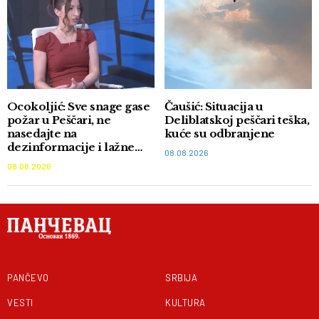
Ocokoljić: Sve snage gase
Čaušić: Situacija u
požar u Peščari, ne
Deliblatskoj peščari teška,
nasedajte na
kuće su odbranjene
dezinformacije i lažne
08.08.2026
akcije
08.08.2026
PANČEVO
SRBIJA
VESTI
KULTURA