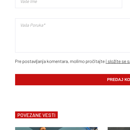
Pre postavljanja komentara, molimo pročitajte
i složite se 
POVEZANE VESTI