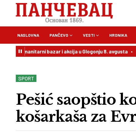
NASLOVNA
PANČEVO
VESTI
HRONIKA
manitarni bazar i akcija u Glogonju 8. avgusta
20:54
Vuč
SPORT
Pešić saopštio k
košarkaša za Ev