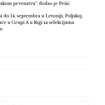
skom prvenstvu“, dodao je Pešić.
a do 14. septembra u Letoniji, Poljskoj,
raće u Grupi A u Rigi sa selekcijama
e.