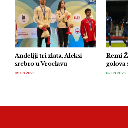
Anđeliji tri zlata, Aleksi
Remi Ž
srebro u Vroclavu
golova 
05.08.2026
04.08.2026