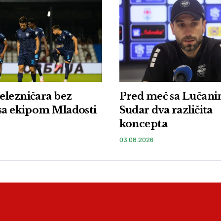
elezničara bez
Pred meč sa Lučani
sa ekipom Mladosti
Sudar dva različita
koncepta
03.08.2026