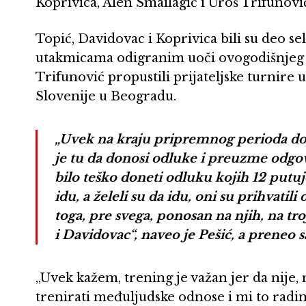
Koprivica, Alen Smailagić i Uroš Trifunovi
Topić, Davidovac i Koprivica bili su deo sel
utakmicama odigranim uoči ovogodišnjeg E
Trifunović propustili prijateljske turnire
Slovenije u Beogradu.
„Uvek na kraju pripremnog perioda dola
je tu da donosi odluke i preuzme odgov
bilo teško doneti odluku kojih 12 putu
idu, a želeli su da idu, oni su prihvatil
toga, pre svega, ponosan na njih, na tro
i Davidovac“, naveo je Pešić, a preneo s
„Uvek kažem, trening je važan jer da nije, ne
trenirati međuljudske odnose i mi to radi