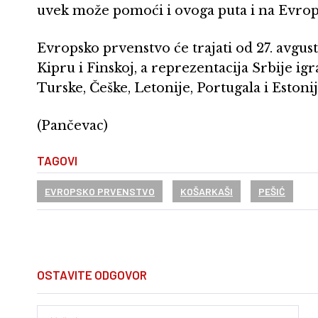
uvek može pomoći i ovoga puta i na Evrop
Evropsko prvenstvo će trajati od 27. avgust
Kipru i Finskoj, a reprezentacija Srbije ig
Turske, Češke, Letonije, Portugala i Estonij
(Pančevac)
TAGOVI
EVROPSKO PRVENSTVO
KOŠARKAŠI
PEŠIĆ
OSTAVITE ODGOVOR