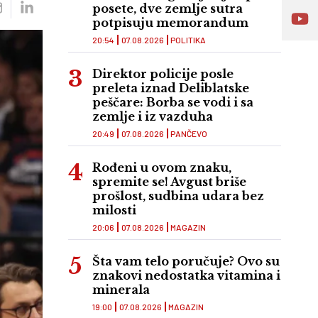
posete, dve zemlje sutra
potpisuju memorandum
20:54
07.08.2026
POLITIKA
Direktor policije posle
preleta iznad Deliblatske
peščare: Borba se vodi i sa
zemlje i iz vazduha
20:49
07.08.2026
PANČEVO
Rođeni u ovom znaku,
spremite se! Avgust briše
prošlost, sudbina udara bez
milosti
20:06
07.08.2026
MAGAZIN
Šta vam telo poručuje? Ovo su
znakovi nedostatka vitamina i
minerala
19:00
07.08.2026
MAGAZIN