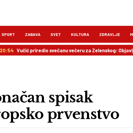
SPORT
ZABAVA
SVET
KULTURA
ZDRAVLJE
M
ić priredio svečanu večeru za Zelenskog: Objavljen plan 
onačan spisak
ropsko prvenstvo