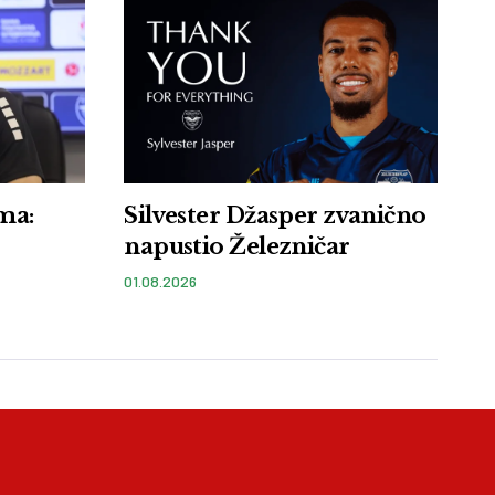
ma:
Silvester Džasper zvanično
napustio Železničar
01.08.2026