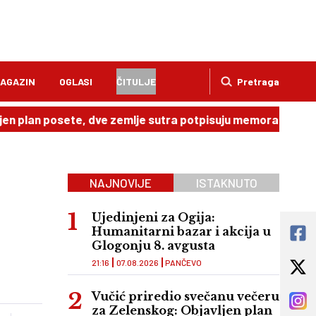
AGAZIN
OGLASI
ČITULJE
Pretraga
posete, dve zemlje sutra potpisuju memorandum
20:49
D
NAJNOVIJE
ISTAKNUTO
Ujedinjeni za Ogija:
Humanitarni bazar i akcija u
Glogonju 8. avgusta
21:16
07.08.2026
PANČEVO
Vučić priredio svečanu večeru
za Zelenskog: Objavljen plan