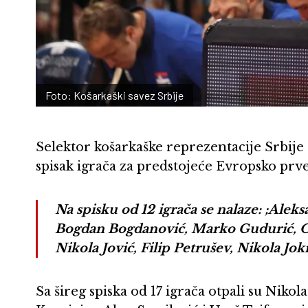
Foto: Košarkaški savez Srbije
Selektor košarkaške reprezentacije Srbije 
spisak igrača za predstojeće Evropsko prv
Na spisku od 12 igrača se nalaze: ;Aleks
Bogdan Bogdanović, Marko Gudurić, O
Nikola Jović, Filip Petrušev, Nikola Jok
Sa šireg spiska od 17 igrača otpali su Niko