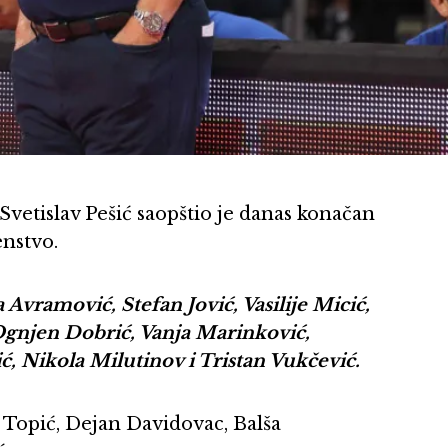
Svetislav Pešić saopštio je danas konačan
enstvo.
a Avramović, Stefan Jović, Vasilije Micić,
gnjen Dobrić, Vanja Marinković,
ić, Nikola Milutinov i Tristan Vukčević.
la Topić, Dejan Davidovac, Balša