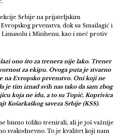
ć.
ekcije Srbije na prijateljskim
vropskog prvenstva, dok su Smailagić i
 u Limasolu i Minhenu, kao i meč protiv
zi ono što za trenera nije lako. Trener
ornost za ekipu. Ovoga puta je stvarno
je na Evropsko prvenstvo. Oni koji ne
i da je tim iznad svih nas tako da sam zbog
jicu koja ne idu, a to su Topić, Koprivica
ajt Košarkaškog saveza Srbije (KSS).
 bismo toliko trenirali, ali je još važnije
mo svakodnevno. To je kvalitet koji nam