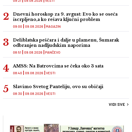
09:21
09.08.2026
VESTI
Dnevni horoskop za 9. avgust: Evo ko se oseća
iscrpljeno,a ko rešava ključni problem
09:00
09.08.2026
MAGAZIN
Deliblatska peščara i dalje u plamenu, Šumarak
odbranjen nadljudskim naporima
08:51
09.08.2026
PANČEVO
AMSS: Na Batrovcima se čeka oko 3 sata
08:40
09.08.2026
VESTI
Slavimo Svetog Panteliju, ovo su običaji
08:30
09.08.2026
VESTI
VIDI SVE