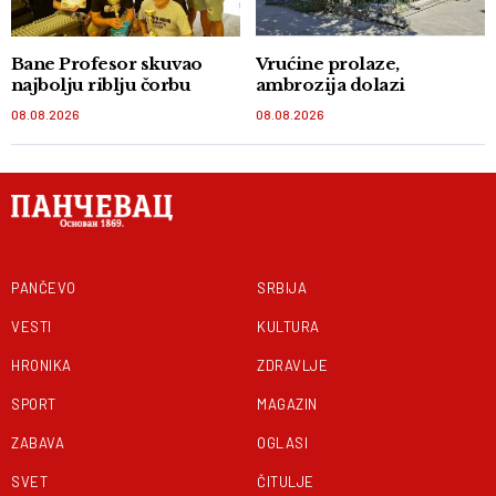
Bane Profesor skuvao
Vrućine prolaze,
najbolju riblju čorbu
ambrozija dolazi
08.08.2026
08.08.2026
PANČEVO
SRBIJA
VESTI
KULTURA
HRONIKA
ZDRAVLJE
SPORT
MAGAZIN
ZABAVA
OGLASI
SVET
ČITULJE