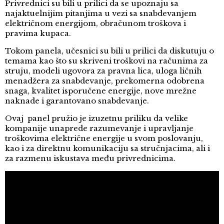
Privrednici su bili u prilici da se upoznaju sa
najaktuelnijim pitanjima u vezi sa snabdevanjem
električnom energijom, obračunom troškova i
pravima kupaca.
Tokom panela, učesnici su bili u prilici da diskutuju o
temama kao što su skriveni troškovi na računima za
struju, modeli ugovora za pravna lica, uloga ličnih
menadžera za snabdevanje, prekomerna odobrena
snaga, kvalitet isporučene energije, nove mrežne
naknade i garantovano snabdevanje.
Ovaj panel pružio je izuzetnu priliku da velike
kompanije unaprede razumevanje i upravljanje
troškovima električne energije u svom poslovanju,
kao i za direktnu komunikaciju sa stručnjacima, ali i
za razmenu iskustava među privrednicima.