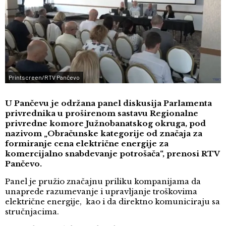
Printscreen/RTV Pančevo
U Pančevu je održana panel diskusija Parlamenta
privrednika u proširenom sastavu Regionalne
privredne komore Južnobanatskog okruga, pod
nazivom „Obračunske kategorije od značaja za
formiranje cena električne energije za
komercijalno snabdevanje potrošača“, prenosi RTV
Pančevo.
Panel je pružio značajnu priliku kompanijama da
unaprede razumevanje i upravljanje troškovima
električne energije, kao i da direktno komuniciraju sa
stručnjacima.