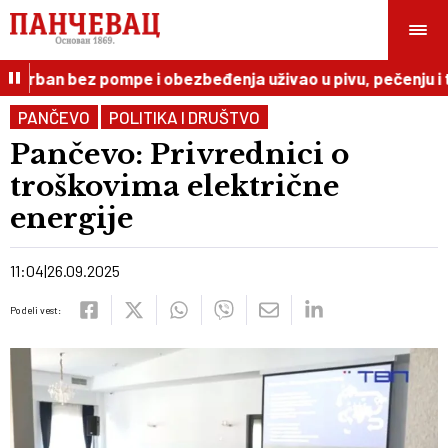
 Orban bez pompe i obezbeđenja uživao u pivu, pečenju i tru
PANČEVO
POLITIKA I DRUŠTVO
Pančevo: Privrednici o
troškovima električne
energije
11:04
26.09.2025
Podeli vest: