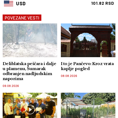
USD
101.82 RSD
POVEZANE VESTI
Deliblatska peščara i dalje
I to je Pančevo: Kroz vrata
u plamenu, Šumarak
kaplje pogled
odbranjen nadljudskim
08.08.2026
naporima
09.08.2026