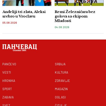
Anđeliji tri zlata, Aleksi
Remi Železničara bez
srebro u Vroclavu
golova sa ekipom
Mladosti
05.08.2026
04.08.2026
PANČEVO
SRBIJA
VESTI
KULTURA
HRONIKA
ZDRAVLJE
SPORT
MAGAZIN
ZABAVA
OGLASI
SVET
ČITULJE