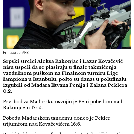
Printscreen/FB
Srpski strelci Aleksa Rakonjac i Lazar Kovačević
nisu uspeli da se plasiraju u finale takmičenja
vazdušnom puškom na Finalnom turniru Lige
šampiona u Istanbulu, pošto su danas u polufinalu
izgubili od Mađara Ištvana Penija i Zalana Peklera
0:2.
Prvi bod za Mađarsku osvojio je Peni pobedom nad
Rakonjcem 17:15.
Pobedu Mađarskom tandemu doneo je Pekler
trijumfom nad Kovačevićem 16:6.