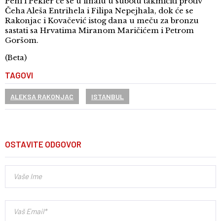
Peni i Pekler će se u finalu u subotu takmičiti protiv
Čeha Aleša Entrihela i Filipa Nepejhala, dok će se
Rakonjac i Kovačević istog dana u meču za bronzu
sastati sa Hrvatima Miranom Maričićem i Petrom
Goršom.
(Beta)
TAGOVI
ALEKSA RAKONJAC
ISTANBUL
OSTAVITE ODGOVOR