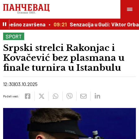
uspešno završena
09:21
Senzacija u Guči: Viktor Orban 
SPORT
Srpski strelci Rakonjac i
Kovačević bez plasmana u
finale turnira u Istanbulu
12:30
03.10.2025
Podeli vest: