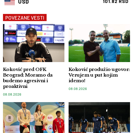
USD
101.82 RSD
POVEZANE VESTI
Koković pred OFK
Koković produžio ugovor:
Beograd: Moramo da
Verujem u put kojim
budemo agresivni i
idemo!
proaktivni
08.08.2026
08.08.2026