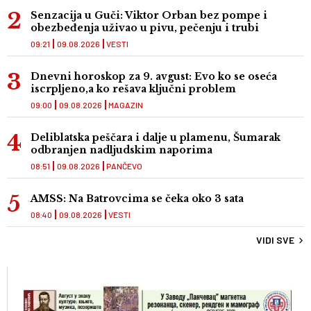
Senzacija u Guči: Viktor Orban bez pompe i
obezbeđenja uživao u pivu, pečenju i trubi
09:21
09.08.2026
VESTI
Dnevni horoskop za 9. avgust: Evo ko se oseća
iscrpljeno,a ko rešava ključni problem
09:00
09.08.2026
MAGAZIN
Deliblatska peščara i dalje u plamenu, Šumarak
odbranjen nadljudskim naporima
08:51
09.08.2026
PANČEVO
AMSS: Na Batrovcima se čeka oko 3 sata
08:40
09.08.2026
VESTI
VIDI SVE