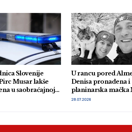
nica Slovenije
U rancu pored Alme
Pirc Musar lakše
Denisa pronađena i
na u saobraćajnoj
planinarska mačka
28.07.2026