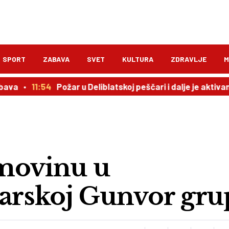
SPORT
ZABAVA
SVET
KULTURA
ZDRAVLJE
M
va
11:54
Požar u Deliblatskoj peščari i dalje je aktivan
imovinu u
parskoj Gunvor gru