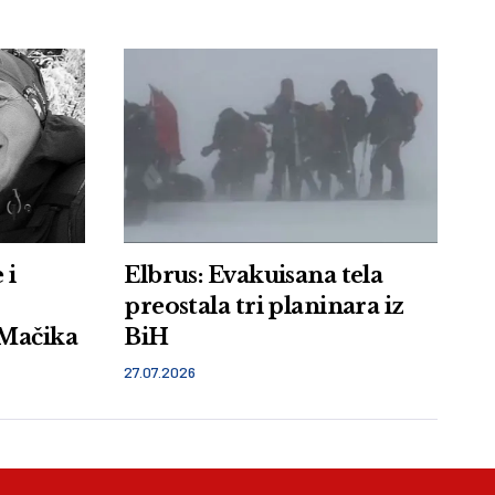
 i
Elbrus: Evakuisana tela
preostala tri planinara iz
 Mačika
BiH
27.07.2026