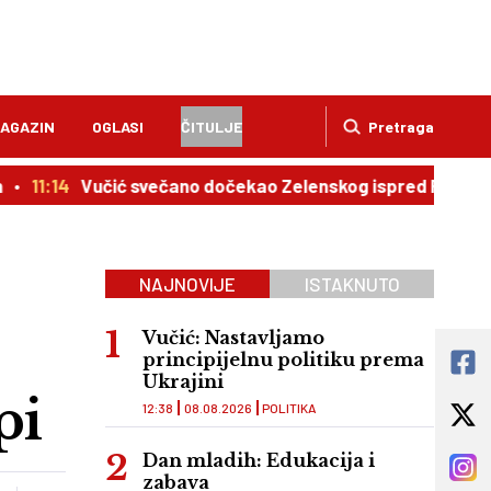
AGAZIN
OGLASI
ČITULJE
Pretraga
11:14
Vučić svečano dočekao Zelenskog ispred Palate Srbi
NAJNOVIJE
ISTAKNUTO
Vučić: Nastavljamo
principijelnu politiku prema
Ukrajini
pi
12:38
08.08.2026
POLITIKA
Dan mladih: Edukacija i
zabava