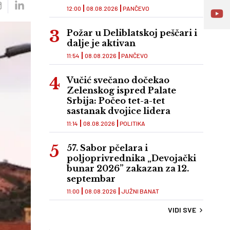
12:00
08.08.2026
PANČEVO
Požar u Deliblatskoj peščari i
dalje je aktivan
11:54
08.08.2026
PANČEVO
Vučić svečano dočekao
Zelenskog ispred Palate
Srbija: Počeo tet-a-tet
sastanak dvojice lidera
11:14
08.08.2026
POLITIKA
57. Sabor pčelara i
poljoprivrednika „Devojački
bunar 2026” zakazan za 12.
septembar
11:00
08.08.2026
JUŽNI BANAT
VIDI SVE