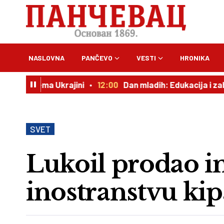
NASLOVNA
PANČEVO
VESTI
HRONIKA
itiku prema Ukrajini
12:00
Dan mladih: Edukacija i zaba
SVET
Lukoil prodao 
inostranstvu ki