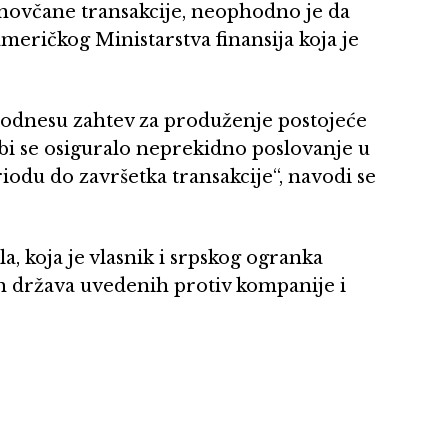
 novčane transakcije, neophodno je da
eričkog Ministarstva finansija koja je
 podnesu zahtev za produženje postojeće
 bi se osiguralo neprekidno poslovanje u
iodu do završetka transakcije“, navodi se
a, koja je vlasnik i srpskog ogranka
ih država uvedenih protiv kompanije i