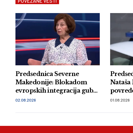
POVEZANE VESTI
Predsednica Severne
Predsed
Makedonije: Blokadom
Nataša 
evropskih integracija gube
povređe
i oni koji blokiraju
nesreći
02.08.2026
01.08.2026