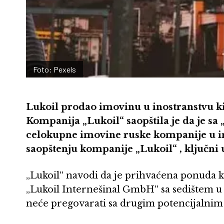
Foto: Pexels
Lukoil prodao imovinu u inostranstvu k
Kompanija „Lukoil“ saopštila je da je 
celokupne imovine ruske kompanije u in
saopštenju kompanije „Lukoil“ , ključni 
„Lukoil“ navodi da je prihvaćena ponuda 
„Lukoil Internešinal GmbH“ sa sedištem u A
neće pregovarati sa drugim potencijalnim