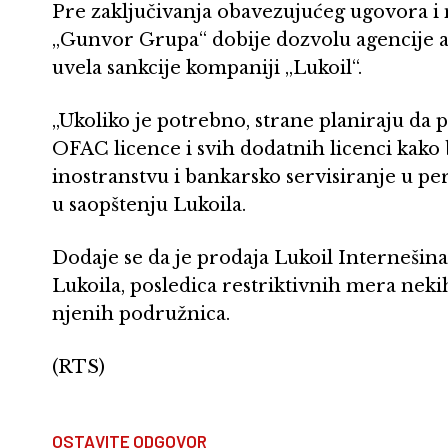
Pre zaključivanja obavezujućeg ugovora i
„Gunvor Grupa“ dobije dozvolu agencije am
uvela sankcije kompaniji „Lukoil“.
„Ukoliko je potrebno, strane planiraju da
OFAC licence i svih dodatnih licenci kako
inostranstvu i bankarsko servisiranje u per
u saopštenju Lukoila.
Dodaje se da je prodaja Lukoil Internešinal
Lukoila, posledica restriktivnih mera nek
njenih podružnica.
(RTS)
OSTAVITE ODGOVOR