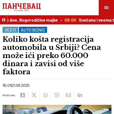
te Ane, Bogorodičine majke
08:00
Sunčano i veoma top
VESTI
AUTO BIZNIS
Koliko košta registracija
automobila u Srbiji? Cena
može ići preko 60.000
dinara i zavisi od više
faktora
18:01
21.09.2025
Podeli vest: