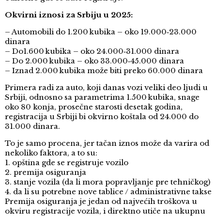
Okvirni iznosi za Srbiju u 2025:
– Automobili do 1.200 kubika – oko 19.000‑23.000
dinara
– Do1.600 kubika – oko 24.000‑31.000 dinara
– Do 2.000 kubika – oko 33.000‑45.000 dinara
– Iznad 2.000 kubika može biti preko 60.000 dinara
Primera radi za auto, koji danas vozi veliki deo ljudi u
Srbiji, odnosno sa parametrima 1.500 kubika, snage
oko 80 konja, prosečne starosti desetak godina,
registracija u Srbiji bi okvirno koštala od 24.000 do
31.000 dinara.
To je samo procena, jer tačan iznos može da varira od
nekoliko faktora, a to su:
1. opština gde se registruje vozilo
2. premija osiguranja
3. stanje vozila (da li mora popravljanje pre tehničkog)
4. da li su potrebne nove tablice / administrativne takse
Premija osiguranja je jedan od najvećih troškova u
okviru registracije vozila, i direktno utiče na ukupnu