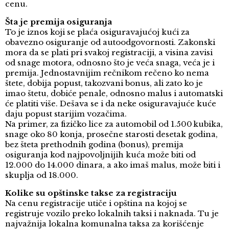
cenu.
Šta je premija osiguranja
To je iznos koji se plaća osiguravajućoj kući za
obavezno osiguranje od autoodgovornosti. Zakonski
mora da se plati pri svakoj registraciji, a visina zavisi
od snage motora, odnosno što je veća snaga, veća je i
premija. Jednostavnijim rečnikom rečeno ko nema
štete, dobija popust, takozvani bonus, ali zato ko je
imao štetu, dobiće penale, odnosno malus i automatski
će platiti više. Dešava se i da neke osiguravajuće kuće
daju popust starijim vozačima.
Na primer, za fizičko lice za automobil od 1.500 kubika,
snage oko 80 konja, prosečne starosti desetak godina,
bez šteta prethodnih godina (bonus), premija
osiguranja kod najpovoljnijih kuća može biti od
12.000 do 14.000 dinara, a ako imaš malus, može biti i
skuplja od 18.000.
Kolike su opštinske takse za registraciju
Na cenu registracije utiče i opština na kojoj se
registruje vozilo preko lokalnih taksi i naknada. Tu je
najvažnija lokalna komunalna taksa za korišćenje