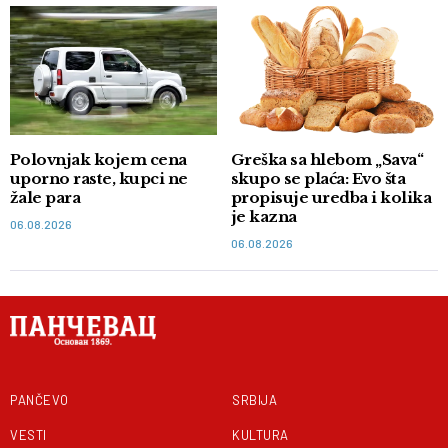
Polovnjak kojem cena
Greška sa hlebom „Sava“
uporno raste, kupci ne
skupo se plaća: Evo šta
žale para
propisuje uredba i kolika
je kazna
06.08.2026
06.08.2026
PANČEVO
SRBIJA
VESTI
KULTURA