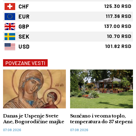
CHF
125.30 RSD
EUR
117.36 RSD
GBP
137.00 RSD
SEK
10.70 RSD
USD
101.82 RSD
POVEZANE VESTI
Danas je Uspenje Svete
Sunčano i veoma toplo,
Ane, Bogorodičine majke
temperatura do 37 stepeni
07.08.2026
07.08.2026