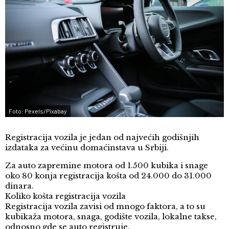
Foto: Pexels/Pixabay
Registracija vozila je jedan od najvećih godišnjih
izdataka za većinu domaćinstava u Srbiji.
Za auto zapremine motora od 1.500 kubika i snage
oko 80 konja registracija košta od 24.000 do 31.000
dinara.
Koliko košta registracija vozila
Registracija vozila zavisi od mnogo faktora, a to su
kubikaža motora, snaga, godište vozila, lokalne takse,
odnosno gde se auto registruje.