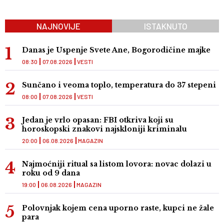
NAJNOVIJE
ISTAKNUTO
Danas je Uspenje Svete Ane, Bogorodičine majke
08:30
07.08.2026
VESTI
Sunčano i veoma toplo, temperatura do 37 stepeni
08:00
07.08.2026
VESTI
Jedan je vrlo opasan: FBI otkriva koji su
horoskopski znakovi najskloniji kriminalu
20:00
06.08.2026
MAGAZIN
Najmoćniji ritual sa listom lovora: novac dolazi u
roku od 9 dana
19:00
06.08.2026
MAGAZIN
Polovnjak kojem cena uporno raste, kupci ne žale
para