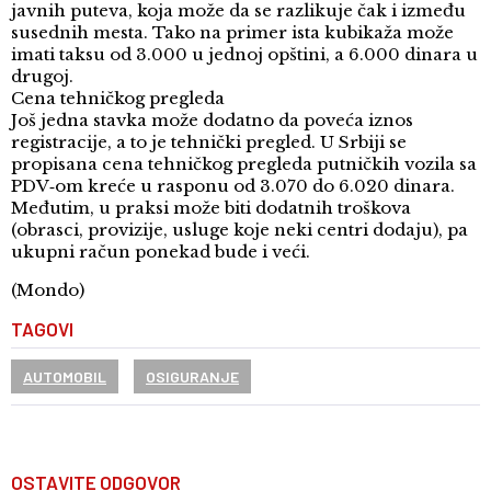
javnih puteva, koja može da se razlikuje čak i između
susednih mesta. Tako na primer ista kubikaža može
imati taksu od 3.000 u jednoj opštini, a 6.000 dinara u
drugoj.
Cena tehničkog pregleda
Još jedna stavka može dodatno da poveća iznos
registracije, a to je tehnički pregled. U Srbiji se
propisana cena tehničkog pregleda putničkih vozila sa
PDV‑om kreće u rasponu od 3.070 do 6.020 dinara.
Međutim, u praksi može biti dodatnih troškova
(obrasci, provizije, usluge koje neki centri dodaju), pa
ukupni račun ponekad bude i veći.
(Mondo)
TAGOVI
AUTOMOBIL
OSIGURANJE
OSTAVITE ODGOVOR