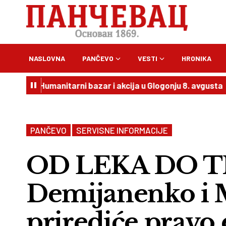
NASLOVNA
PANČEVO
VESTI
HRONIKA
 Humanitarni bazar i akcija u Glogonju 8. avgusta
20:54
PANČEVO
SERVISNE INFORMACIJE
OD LEKA DO TN
Demijanenko i 
prirediće pravo