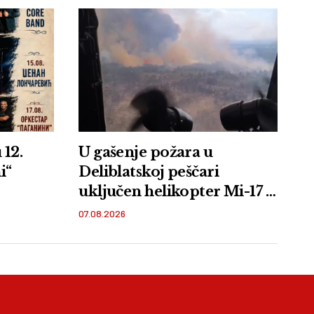
 12.
U gašenje požara u
i“
Deliblatskoj peščari
uključen helikopter Mi-17 i
pripadnici VS
07.08.2026