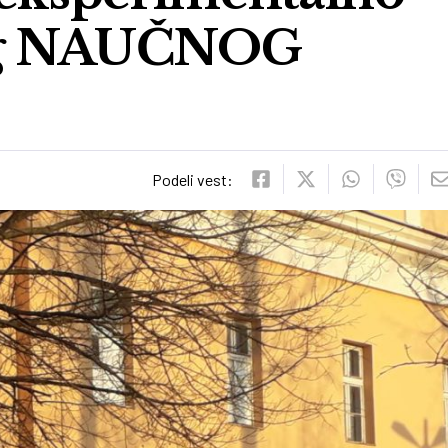
og NAUČNOG
Podeli vest: