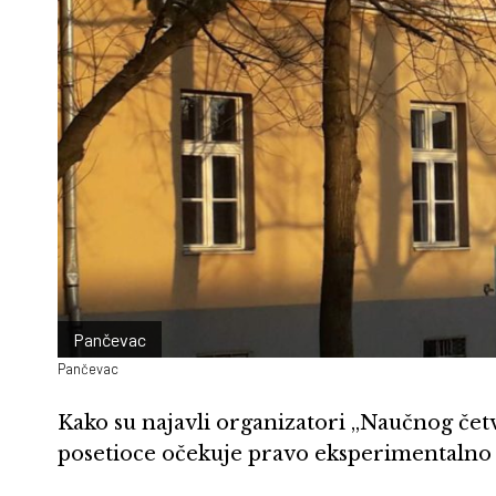
Pančevac
Pančevac
Kako su najavli organizatori „Naučnog čet
posetioce očekuje pravo eksperimentalno