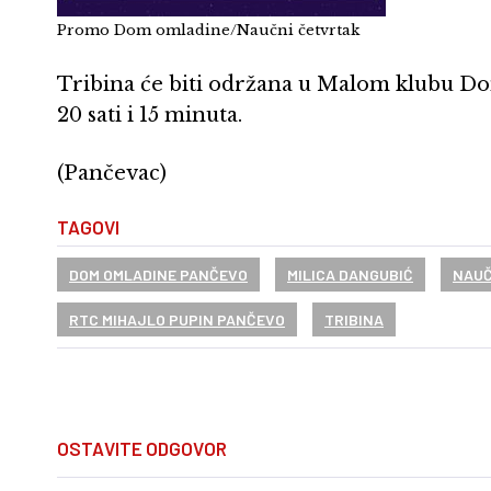
Promo Dom omladine/Naučni četvrtak
Tribina će biti održana u Malom klubu Do
20 sati i 15 minuta.
(Pančevac)
TAGOVI
DOM OMLADINE PANČEVO
MILICA DANGUBIĆ
NAUČ
RTC MIHAJLO PUPIN PANČEVO
TRIBINA
OSTAVITE ODGOVOR