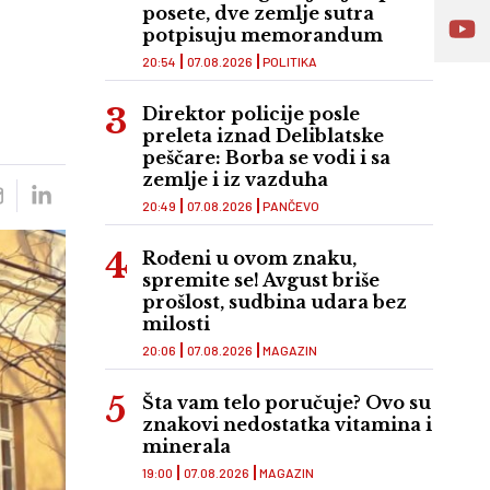
posete, dve zemlje sutra
potpisuju memorandum
20:54
07.08.2026
POLITIKA
Direktor policije posle
preleta iznad Deliblatske
peščare: Borba se vodi i sa
zemlje i iz vazduha
20:49
07.08.2026
PANČEVO
Rođeni u ovom znaku,
spremite se! Avgust briše
prošlost, sudbina udara bez
milosti
20:06
07.08.2026
MAGAZIN
Šta vam telo poručuje? Ovo su
znakovi nedostatka vitamina i
minerala
19:00
07.08.2026
MAGAZIN