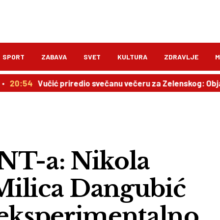
SPORT
ZABAVA
SVET
KULTURA
ZDRAVLJE
M
Vučić priredio svečanu večeru za Zelenskog: Objavljen pl
T-a: Nikola
Milica Dangubić
 eksperimentalno