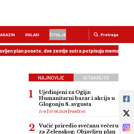
AGAZIN
OGLASI
ČITULJE
Pretraga
an posete, dve zemlje sutra potpisuju memorandum
20:4
NAJNOVIJE
ISTAKNUTO
Ujedinjeni za Ogija:
Humanitarni bazar i akcija u
Glogonju 8. avgusta
21:16
07.08.2026
PANČEVO
Vučić priredio svečanu večeru
za Zelenskog: Objavljen plan