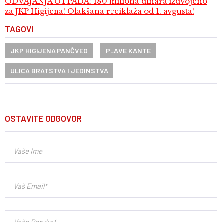
ODVAJANJA OTPADA! 180 miliona dinara izdvojeno
za JKP Higijena! Olakšana reciklaža od 1. avgusta!
TAGOVI
JKP HIGIJENA PANČVEO
PLAVE KANTE
ULICA BRATSTVA I JEDINSTVA
OSTAVITE ODGOVOR