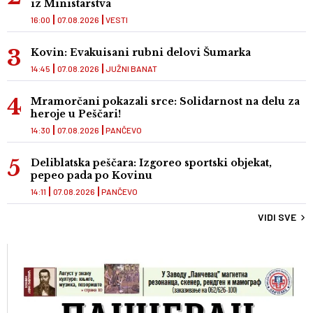
iz Ministarstva
16:00
07.08.2026
VESTI
Kovin: Evakuisani rubni delovi Šumarka
14:45
07.08.2026
JUŽNI BANAT
Mramorčani pokazali srce: Solidarnost na delu za
heroje u Peščari!
14:30
07.08.2026
PANČEVO
Deliblatska peščara: Izgoreo sportski objekat,
pepeo pada po Kovinu
14:11
07.08.2026
PANČEVO
VIDI SVE