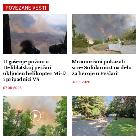
POVEZANE VESTI
U gašenje požara u
Mramorčani pokazali
Deliblatskoj peščari
srce: Solidarnost na delu
uključen helikopter Mi-17
za heroje u Peščari!
i pripadnici VS
07.08.2026
07.08.2026