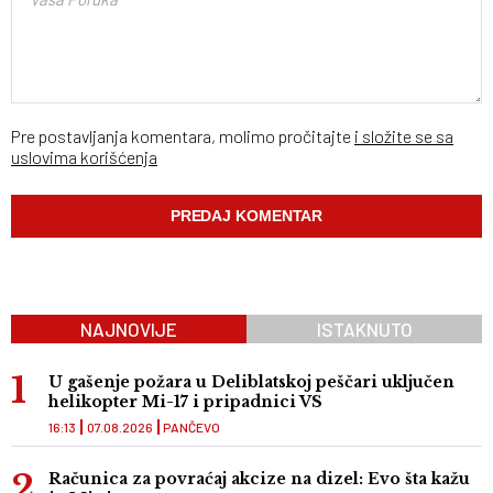
Pre postavljanja komentara, molimo pročitajte
i složite se sa
uslovima korišćenja
NAJNOVIJE
ISTAKNUTO
U gašenje požara u Deliblatskoj peščari uključen
helikopter Mi-17 i pripadnici VS
16:13
07.08.2026
PANČEVO
Računica za povraćaj akcize na dizel: Evo šta kažu