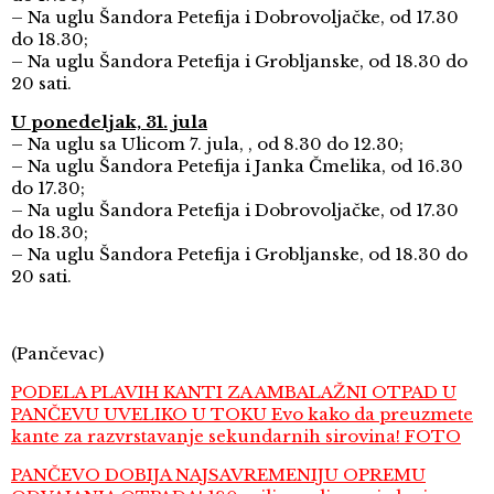
– Na uglu Šandora Petefija i Dobrovoljačke, od 17.30
do 18.30;
– Na uglu Šandora Petefija i Grobljanske, od 18.30 do
20 sati.
U ponedeljak, 31. jula
– Na uglu sa Ulicom 7. jula, , od 8.30 do 12.30;
– Na uglu Šandora Petefija i Janka Čmelika, od 16.30
do 17.30;
– Na uglu Šandora Petefija i Dobrovoljačke, od 17.30
do 18.30;
– Na uglu Šandora Petefija i Grobljanske, od 18.30 do
20 sati.
(Pančevac)
PODELA PLAVIH KANTI ZA AMBALAŽNI OTPAD U
PANČEVU UVELIKO U TOKU Evo kako da preuzmete
kante za razvrstavanje sekundarnih sirovina! FOTO
PANČEVO DOBIJA NAJSAVREMENIJU OPREMU