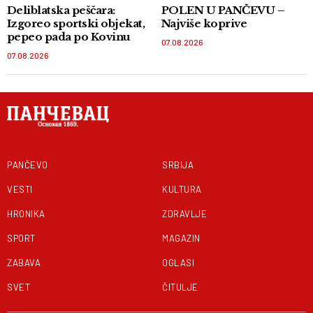
Deliblatska peščara:
POLEN U PANČEVU –
Izgoreo sportski objekat,
Najviše koprive
pepeo pada po Kovinu
07.08.2026
07.08.2026
PANČEVO
SRBIJA
VESTI
KULTURA
HRONIKA
ZDRAVLJE
SPORT
MAGAZIN
ZABAVA
OGLASI
SVET
ČITULJE