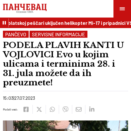
iblatskoj peščari uključen helikopter Mi-17 i pripadnici VS
PANČEVO
SERVISNE INFORMACIJE
PODELA PLAVIH KANTI U
VOJLOVICI Evo u kojim
ulicama i terminima 28. i
31. jula možete da ih
preuzmete!
15:03
27.07.2023
Podeli vest: