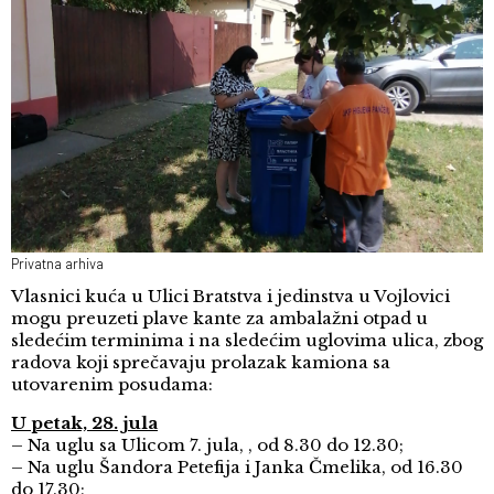
Privatna arhiva
Vlasnici kuća u Ulici Bratstva i jedinstva u Vojlovici
mogu preuzeti plave kante za ambalažni otpad u
sledećim terminima i na sledećim uglovima ulica, zbog
radova koji sprečavaju prolazak kamiona sa
utovarenim posudama:
U petak, 28. jula
– Na uglu sa Ulicom 7. jula, , od 8.30 do 12.30;
– Na uglu Šandora Petefija i Janka Čmelika, od 16.30
do 17.30;