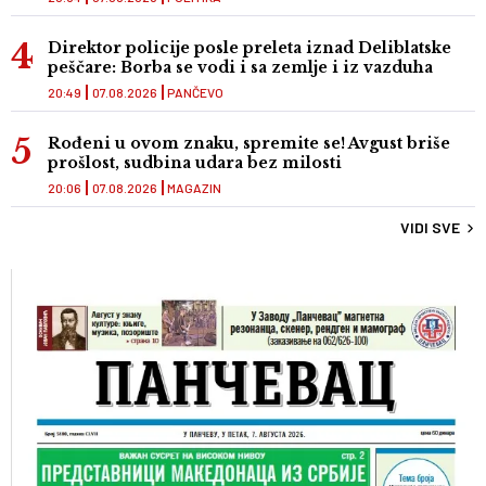
Direktor policije posle preleta iznad Deliblatske
peščare: Borba se vodi i sa zemlje i iz vazduha
20:49
07.08.2026
PANČEVO
Rođeni u ovom znaku, spremite se! Avgust briše
prošlost, sudbina udara bez milosti
20:06
07.08.2026
MAGAZIN
VIDI SVE