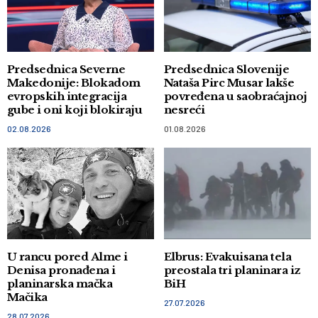
Predsednica Severne
Predsednica Slovenije
Makedonije: Blokadom
Nataša Pirc Musar lakše
evropskih integracija
povređena u saobraćajnoj
gube i oni koji blokiraju
nesreći
02.08.2026
01.08.2026
U rancu pored Alme i
Elbrus: Evakuisana tela
Denisa pronađena i
preostala tri planinara iz
planinarska mačka
BiH
Mačika
27.07.2026
28.07.2026