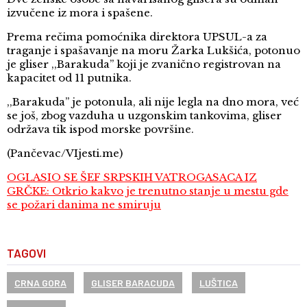
izvučene iz mora i spašene.
Prema rečima pomoćnika direktora UPSUL-a za
traganje i spašavanje na moru Žarka Lukšića, potonuo
je gliser ,,Barakuda” koji je zvanično registrovan na
kapacitet od 11 putnika.
,,Barakuda” je potonula, ali nije legla na dno mora, već
se još, zbog vazduha u uzgonskim tankovima, gliser
održava tik ispod morske površine.
(Pančevac/VIjesti.me)
OGLASIO SE ŠEF SRPSKIH VATROGASACA IZ
GRČKE: Otkrio kakvo je trenutno stanje u mestu gde
se požari danima ne smiruju
TAGOVI
CRNA GORA
GLISER BARACUDA
LUŠTICA