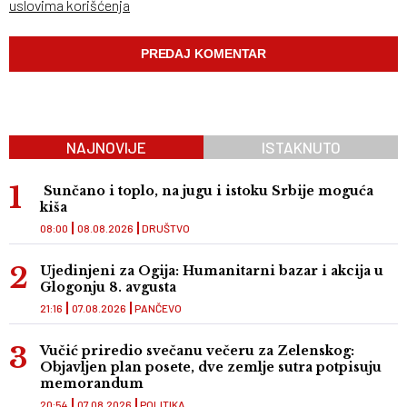
uslovima korišćenja
NAJNOVIJE
ISTAKNUTO
Sunčano i toplo, na jugu i istoku Srbije moguća
kiša
08:00
08.08.2026
DRUŠTVO
Ujedinjeni za Ogija: Humanitarni bazar i akcija u
Glogonju 8. avgusta
21:16
07.08.2026
PANČEVO
Vučić priredio svečanu večeru za Zelenskog:
Objavljen plan posete, dve zemlje sutra potpisuju
memorandum
20:54
07.08.2026
POLITIKA