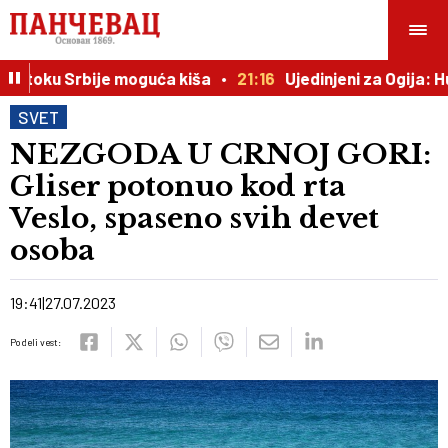
 istoku Srbije moguća kiša
21:16
Ujedinjeni za Ogija: Hum
SVET
NEZGODA U CRNOJ GORI:
Gliser potonuo kod rta
Veslo, spaseno svih devet
osoba
19:41
27.07.2023
Podeli vest: