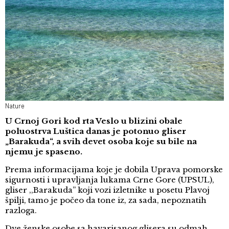
Nature
U Crnoj Gori kod rta Veslo u blizini obale
poluostrva Luštica danas je potonuo gliser
„Barakuda“, a svih devet osoba koje su bile na
njemu je spaseno.
Prema informacijama koje je dobila Uprava pomorske
sigurnosti i upravljanja lukama Crne Gore (UPSUL),
gliser ,,Barakuda” koji vozi izletnike u posetu Plavoj
špilji, tamo je počeo da tone iz, za sada, nepoznatih
razloga.
Dve ženske osobe sa havarisanog glisera su odmah