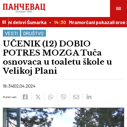
ubni delovi Šumarka
14:30
Mramorčani pokazali srce: So
VESTI
DRUŠTVO
UČENIK (12) DOBIO
POTRES MOZGA Tuča
osnovaca u toaletu škole u
Velikoj Plani
19:34
02.04.2024
Podeli vest: