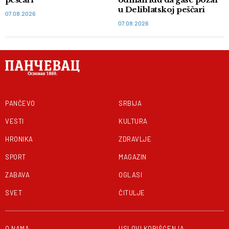
u Deliblatskoj peščari
07.08.2026
07.08.2026
PANČEVO
SRBIJA
VESTI
KULTURA
HRONIKA
ZDRAVLJE
SPORT
MAGAZIN
ZABAVA
OGLASI
SVET
ČITULJE
O NAMA
USLOVI KORIŠĆENJA