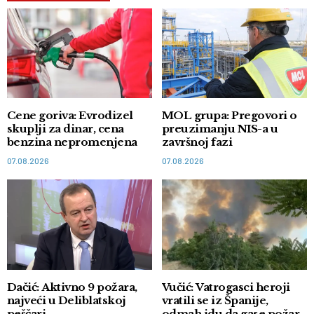
Cene goriva: Evrodizel
MOL grupa: Pregovori o
skuplji za dinar, cena
preuzimanju NIS-a u
benzina nepromenjena
završnoj fazi
07.08.2026
07.08.2026
Dačić: Aktivno 9 požara,
Vučić: Vatrogasci heroji
najveći u Deliblatskoj
vratili se iz Španije,
peščari
odmah idu da gase požar