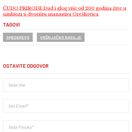
ČUDO PRIRODE Dud i glog više od 200 godina žive u
simbiozi u dvorištu manastira Oreškovica
TAGOVI
SMEDEREVO
VRŠNJAČKO NASILJE
OSTAVITE ODGOVOR