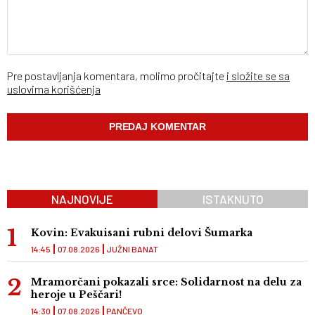
Pre postavljanja komentara, molimo pročitajte
i složite se sa
uslovima korišćenja
NAJNOVIJE
ISTAKNUTO
Kovin: Evakuisani rubni delovi Šumarka
14:45
07.08.2026
JUŽNI BANAT
Mramorčani pokazali srce: Solidarnost na delu za
heroje u Peščari!
14:30
07.08.2026
PANČEVO