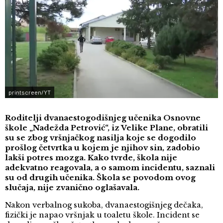
printscreen/YT
Roditelji dvanaestogodišnjeg učenika Osnovne
škole „Nadežda Petrović“, iz Velike Plane, obratili
su se zbog vršnjačkog nasilja koje se dogodilo
prošlog četvrtka u kojem je njihov sin, zadobio
lakši potres mozga. Kako tvrde, škola nije
adekvatno reagovala, a o samom incidentu, saznali
su od drugih učenika. Škola se povodom ovog
slučaja, nije zvanično oglašavala.
Nakon verbalnog sukoba, dvanaestogišnjeg dečaka,
fizički je napao vršnjak u toaletu škole. Incident se