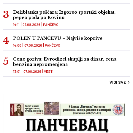
Deliblatska peščara: Izgoreo sportski objekat,
pepeo pada po Kovinu
14:11
07.08.2026
PANČEVO
POLEN U PANČEVU – Najviše koprive
14:00
07.08.2026
PANČEVO
Cene goriva: Evrodizel skuplji za dinar, cena
benzina nepromenjena
13:01
07.08.2026
VESTI
VIDI SVE