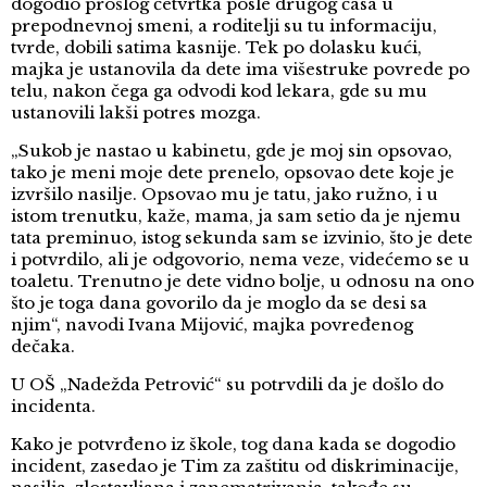
dogodio prošlog četvrtka posle drugog časa u
prepodnevnoj smeni, a roditelji su tu informaciju,
tvrde, dobili satima kasnije. Tek po dolasku kući,
majka je ustanovila da dete ima višestruke povrede po
telu, nakon čega ga odvodi kod lekara, gde su mu
ustanovili lakši potres mozga.
„Sukob je nastao u kabinetu, gde je moj sin opsovao,
tako je meni moje dete prenelo, opsovao dete koje je
izvršilo nasilje. Opsovao mu je tatu, jako ružno, i u
istom trenutku, kaže, mama, ja sam setio da je njemu
tata preminuo, istog sekunda sam se izvinio, što je dete
i potvrdilo, ali je odgovorio, nema veze, videćemo se u
toaletu. Trenutno je dete vidno bolje, u odnosu na ono
što je toga dana govorilo da je moglo da se desi sa
njim“, navodi Ivana Mijović, majka povređenog
dečaka.
U OŠ „Nadežda Petrović“ su potrvdili da je došlo do
incidenta.
Kako je potvrđeno iz škole, tog dana kada se dogodio
incident, zasedao je Tim za zaštitu od diskriminacije,