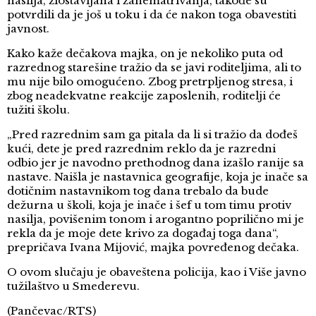
nasilja, zlostavljana i zanematrivanja, takođe su
potvrdili da je još u toku i da će nakon toga obavestiti
javnost.
Kako kaže dečakova majka, on je nekoliko puta od
razrednog starešine tražio da se javi roditeljima, ali to
mu nije bilo omogućeno. Zbog pretrpljenog stresa, i
zbog neadekvatne reakcije zaposlenih, roditelji će
tužiti školu.
„Pred razrednim sam ga pitala da li si tražio da dođeš
kući, dete je pred razrednim reklo da je razredni
odbio jer je navodno prethodnog dana izašlo ranije sa
nastave. Naišla je nastavnica geografije, koja je inače sa
dotičnim nastavnikom tog dana trebalo da bude
dežurna u školi, koja je inače i šef u tom timu protiv
nasilja, povišenim tonom i arogantno poprilično mi je
rekla da je moje dete krivo za događaj toga dana“,
prepričava Ivana Mijović, majka povređenog dečaka.
O ovom slučaju je obaveštena policija, kao i Više javno
tužilaštvo u Smederevu.
(Pančevac/RTS)