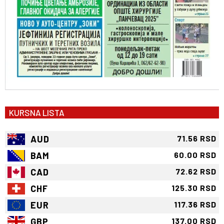
KURSNA LISTA
AUD
71.56 RSD
BAM
60.00 RSD
CAD
72.62 RSD
CHF
125.30 RSD
EUR
117.36 RSD
GBP
137.00 RSD