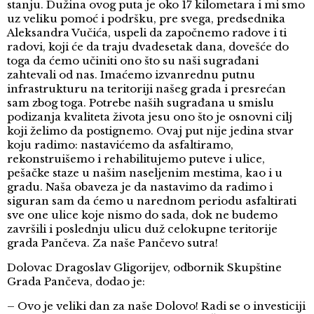
stanju. Dužina ovog puta je oko 17 kilometara i mi smo
uz veliku pomoć i podršku, pre svega, predsednika
Aleksandra Vučića, uspeli da započnemo radove i ti
radovi, koji će da traju dvadesetak dana, dovešće do
toga da ćemo učiniti ono što su naši sugrađani
zahtevali od nas. Imaćemo izvanrednu putnu
infrastrukturu na teritoriji našeg grada i presrećan
sam zbog toga. Potrebe naših sugrađana u smislu
podizanja kvaliteta života jesu ono što je osnovni cilj
koji želimo da postignemo. Ovaj put nije jedina stvar
koju radimo: nastavićemo da asfaltiramo,
rekonstruišemo i rehabilitujemo puteve i ulice,
pešačke staze u našim naseljenim mestima, kao i u
gradu. Naša obaveza je da nastavimo da radimo i
siguran sam da ćemo u narednom periodu asfaltirati
sve one ulice koje nismo do sada, dok ne budemo
završili i poslednju ulicu duž celokupne teritorije
grada Pančeva. Za naše Pančevo sutra!
Dolovac Dragoslav Gligorijev, odbornik Skupštine
Grada Pančeva, dodao je:
– Ovo je veliki dan za naše Dolovo! Radi se o investiciji