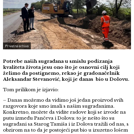
Privatna arhiva
Potrebe naših sugrađana u smislu podizanja
kvaliteta života jesu ono što je osnovni cilj koji
želimo da postignemo, rekao je gradonačelnik
Aleksandar Stevanović, koji je danas bio u Dolovu.
Tom prilikom je izjavio:
– Danas možemo da vidimo još jedan proizvod svih
razgovora koje smo imali s našim sugrađanima.
Konkretno, možete da vidite radove koji se izvode na
putu između Pančeva i Dolova: to je nešto što su
sugrađani sa Starog Tamiša i iz Dolova tražili od nas, s
obzirom na to da je postojeći put bio u izuzetno lošem