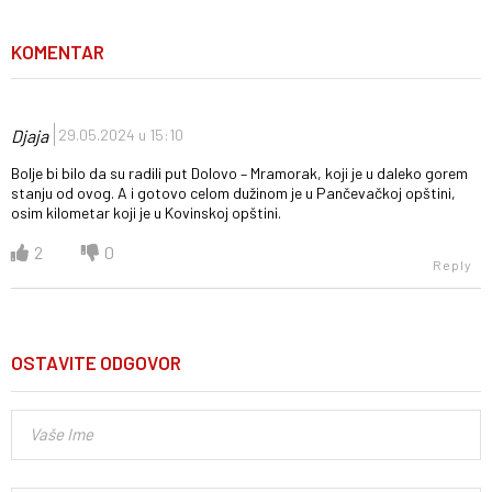
KOMENTAR
Djaja
29.05.2024 u 15:10
Bolje bi bilo da su radili put Dolovo – Mramorak, koji je u daleko gorem
stanju od ovog. A i gotovo celom dužinom je u Pančevačkoj opštini,
osim kilometar koji je u Kovinskoj opštini.
2
0
Reply
OSTAVITE ODGOVOR