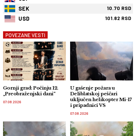
SEK
10.70 RSD
USD
101.82 RSD
POVEZANE VESTI
Gornji grad: Počinju 12.
U gašenje požara u
„Preobraženjski dani“
Deliblatskoj peščari
uključen helikopter Mi-17
07.08.2026
i pripadnici VS
07.08.2026