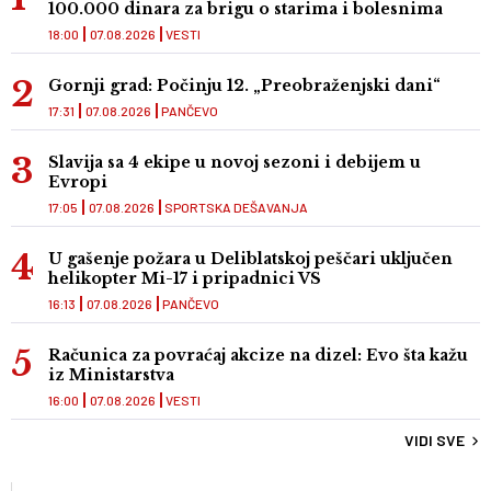
100.000 dinara za brigu o starima i bolesnima
18:00
07.08.2026
VESTI
Gornji grad: Počinju 12. „Preobraženjski dani“
17:31
07.08.2026
PANČEVO
Slavija sa 4 ekipe u novoj sezoni i debijem u
Evropi
17:05
07.08.2026
SPORTSKA DEŠAVANJA
U gašenje požara u Deliblatskoj peščari uključen
helikopter Mi-17 i pripadnici VS
16:13
07.08.2026
PANČEVO
Računica za povraćaj akcize na dizel: Evo šta kažu
iz Ministarstva
16:00
07.08.2026
VESTI
VIDI SVE