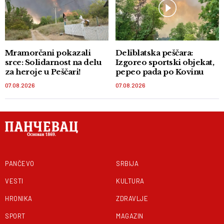
Mramorčani pokazali
Deliblatska peščara:
srce: Solidarnost na delu
Izgoreo sportski objekat,
za heroje u Peščari!
pepeo pada po Kovinu
07.08.2026
07.08.2026
PANČEVO
SRBIJA
VESTI
KULTURA
HRONIKA
ZDRAVLJE
SPORT
MAGAZIN