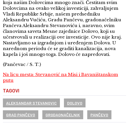
koja našim Dolovcima mnogo znači. Čestitam svim
Dolovcima na ovako velikoj investiciji, zahvaljujem
Vladi Republike Srbije, našem predsedniku
Aleksandru Vučiću, Gradu Pančevu, gradonačelniku
Pančeva Aleksandru Stevanoviću i, naravno, svim
članovima saveta Mesne zajednice Dolovo, koji su
učestvovali u realizaciji ove investicije. Ovo nije kraj.
Nastavljamo sa izgradnjom i uređenjem Dolova. U
narednom periodu će se graditi kanalizacija, nova
kapela i još mnogo toga. Dolovo će napredovati.
(Pančevac / S. T.)
Na licu mesta: Stevanović na Misi i Bavaništanskom
putu
TAGOVI
ALEKSANDAR STEVANOVIC
DOLOVO
GRAD PANČEVO
GRQDAONAČELNIK
PANČEVO