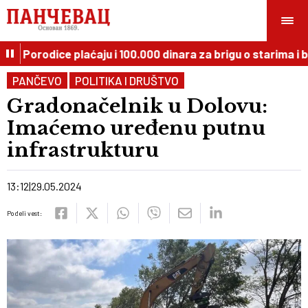
: Porodice plaćaju i 100.000 dinara za brigu o starima i bo
PANČEVO
POLITIKA I DRUŠTVO
Gradonačelnik u Dolovu:
Imaćemo uređenu putnu
infrastrukturu
13:12
29.05.2024
Podeli vest: