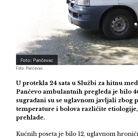
Foto: Pančevac
Foto: Pančevac
U protekla 24 sata u Službi za hitnu m
Pančevo ambulantnih pregleda je bilo 46,
sugrađani su se uglavnom javljali zbog 
temperature i bolova različite etiologij
prehlade.
Kućnih poseta je bilo 12, uglavnom hroničn