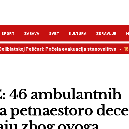
SPORT
ZABAVA
SVET
KULTURA
ZDRAVLJE
M
koj Peščari: Počela evakuacija stanovništva
16:00
Gre
46 ambulantnih
a petnaestoro dece
jaju zbog ovoga