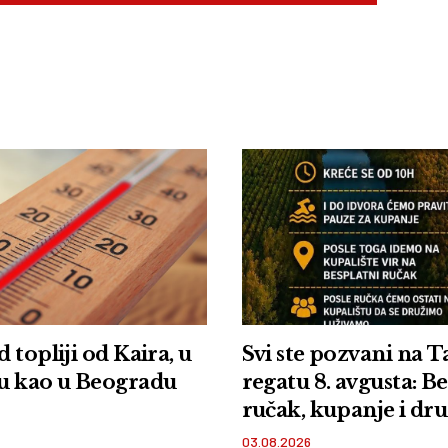
 topliji od Kaira, u
Svi ste pozvani na 
u kao u Beogradu
regatu 8. avgusta: B
ručak, kupanje i dr
na plaži Vir u Orlov
03.08.2026