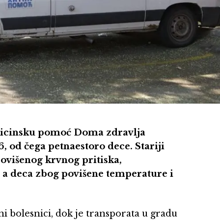
edicinsku pomoć Doma zdravlja
 od čega petnaestoro dece. Stariji
povišenog krvnog pritiska,
e, a deca zbog povišene temperature i
i bolesnici, dok je transporata u gradu