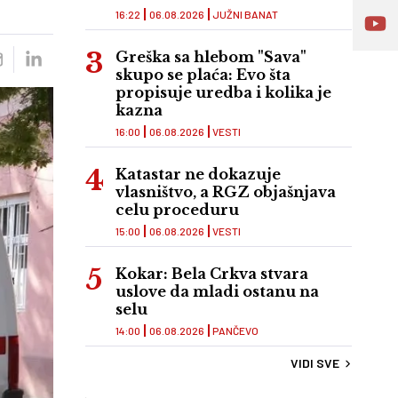
16:22
06.08.2026
JUŽNI BANAT
Greška sa hlebom "Sava"
skupo se plaća: Evo šta
propisuje uredba i kolika je
kazna
16:00
06.08.2026
VESTI
Katastar ne dokazuje
vlasništvo, a RGZ objašnjava
celu proceduru
15:00
06.08.2026
VESTI
Kokar: Bela Crkva stvara
uslove da mladi ostanu na
selu
14:00
06.08.2026
PANČEVO
VIDI SVE