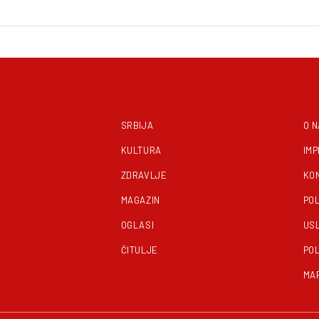
SRBIJA
O 
KULTURA
IM
ZDRAVLJE
KO
MAGAZIN
POL
OGLASI
US
ČITULJE
POL
MA