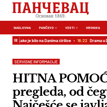
NASLOVNA
PANČEVO
VESTI
HRONIKA
 kako je bilo na Danima ćirilice
16:22
Drama u Deliblats
SERVISNE INFORMACIJE
HITNA POMOĆ: 
pregleda, od čeg
Najčešće se javl