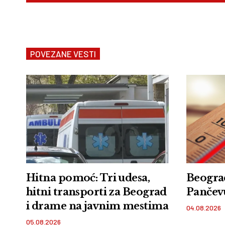
POVEZANE VESTI
Hitna pomoć: Tri udesa,
Beograd
hitni transporti za Beograd
Pančev
i drame na javnim mestima
04.08.2026
05.08.2026