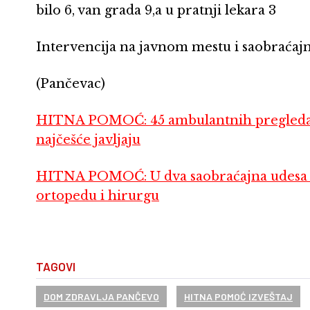
bilo 6, van grada 9,a u pratnji lekara 3
Intervencija na javnom mestu i saobraćajni
(Pančevac)
HITNA POMOĆ: 45 ambulantnih pregleda, 
najčešće javljaju
HITNA POMOĆ: U dva saobraćajna udesa 
ortopedu i hirurgu
TAGOVI
DOM ZDRAVLJA PANČEVO
HITNA POMOĆ IZVEŠTAJ