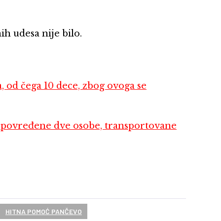
h udesa nije bilo.
od čega 10 dece, zbog ovoga se
povređene dve osobe, transportovane
HITNA POMOĆ PANČEVO