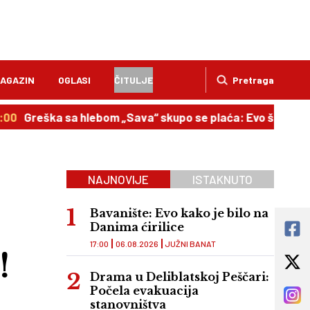
AGAZIN
OGLASI
ČITULJE
Pretraga
ška sa hlebom „Sava“ skupo se plaća: Evo šta propisuje ure
NAJNOVIJE
ISTAKNUTO
Bavanište: Evo kako je bilo na
Danima ćirilice
17:00
06.08.2026
JUŽNI BANAT
!
Drama u Deliblatskoj Peščari:
Počela evakuacija
stanovništva