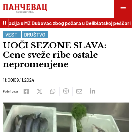
uacija u MZ Dubovac zbog požara u Deliblatskoj peščari
VESTI
DRUŠTVO
UOČI SEZONE SLAVA:
Cene sveže ribe ostale
nepromenjene
11:00
09.11.2024
Podeli vest: