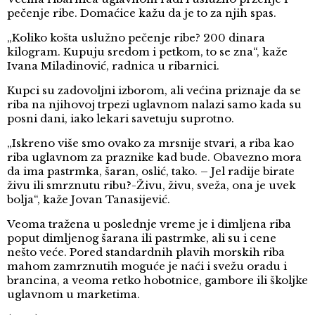
pečenje ribe. Domaćice kažu da je to za njih spas.
„Koliko košta uslužno pečenje ribe? 200 dinara
kilogram. Kupuju sredom i petkom, to se zna“, kaže
Ivana Miladinović, radnica u ribarnici.
Kupci su zadovoljni izborom, ali većina priznaje da se
riba na njihovoj trpezi uglavnom nalazi samo kada su
posni dani, iako lekari savetuju suprotno.
„Iskreno više smo ovako za mrsnije stvari, a riba kao
riba uglavnom za praznike kad bude. Obavezno mora
da ima pastrmka, šaran, oslić, tako. – Jel radije birate
živu ili smrznutu ribu?-Živu, živu, sveža, ona je uvek
bolja“, kaže Jovan Tanasijević.
Veoma tražena u poslednje vreme je i dimljena riba
poput dimljenog šarana ili pastrmke, ali su i cene
nešto veće. Pored standardnih plavih morskih riba
mahom zamrznutih moguće je naći i svežu oradu i
brancina, a veoma retko hobotnice, gambore ili školjke
uglavnom u marketima.