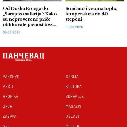
Od Duška Ercega do
Sunčano i veoma toplo,
„Sarajevo safarija“: Kako
temperatura do 40
su neproverene priče
stepeni
oblikovale javnost bez
05.08.2026
dokaza
05.08.2026
PANČEVO
SRBIJA
VESTI
KULTURA
HRONIKA
ZDRAVLJE
SPORT
MAGAZIN
ZABAVA
OGLASI
SVET
ČITULJE