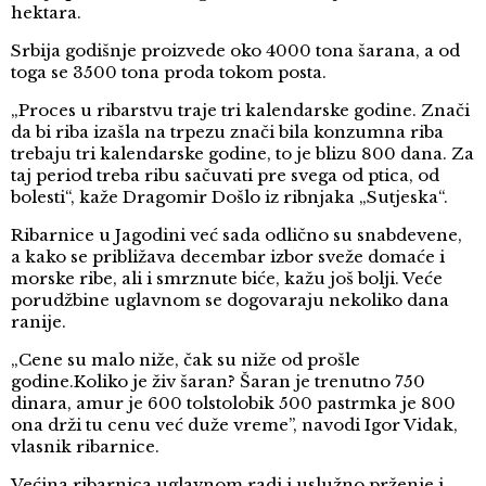
hektara.
Srbija godišnje proizvede oko 4000 tona šarana, a od
toga se 3500 tona proda tokom posta.
„Proces u ribarstvu traje tri kalendarske godine. Znači
da bi riba izašla na trpezu znači bila konzumna riba
trebaju tri kalendarske godine, to je blizu 800 dana. Za
taj period treba ribu sačuvati pre svega od ptica, od
bolesti“, kaže Dragomir Došlo iz ribnjaka „Sutjeska“.
Ribarnice u Jagodini već sada odlično su snabdevene,
a kako se približava decembar izbor sveže domaće i
morske ribe, ali i smrznute biće, kažu još bolji. Veće
porudžbine uglavnom se dogovaraju nekoliko dana
ranije.
„Cene su malo niže, čak su niže od prošle
godine.Koliko je živ šaran? Šaran je trenutno 750
dinara, amur je 600 tolstolobik 500 pastrmka je 800
ona drži tu cenu već duže vreme”, navodi Igor Vidak,
vlasnik ribarnice.
Većina ribarnica uglavnom radi i uslužno prženje i