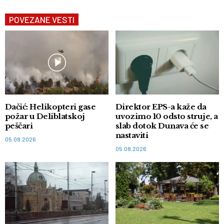
POVEZANE VESTI
Dačić: Helikopteri gase
Direktor EPS-a kaže da
požar u Deliblatskoj
uvozimo 10 odsto struje, a
peščari
slab dotok Dunava će se
nastaviti
05.08.2026
05.08.2026