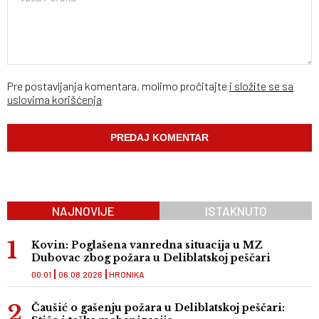
Pre postavljanja komentara, molimo pročitajte
i složite se sa
uslovima korišćenja
NAJNOVIJE
ISTAKNUTO
Kovin: Poglašena vanredna situacija u MZ
Dubovac zbog požara u Deliblatskoj peščari
00:01
06.08.2026
HRONIKA
Čaušić o gašenju požara u Deliblatskoj peščari: