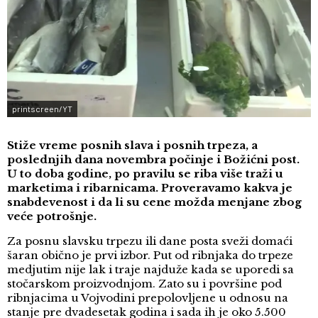
printscreen/YT
Stiže vreme posnih slava i posnih trpeza, a
poslednjih dana novembra počinje i Božićni post.
U to doba godine, po pravilu se riba više traži u
marketima i ribarnicama. Proveravamo kakva je
snabdevenost i da li su cene možda menjane zbog
veće potrošnje.
Za posnu slavsku trpezu ili dane posta sveži domaći
šaran obično je prvi izbor. Put od ribnjaka do trpeze
medjutim nije lak i traje najduže kada se uporedi sa
stočarskom proizvodnjom. Zato su i površine pod
ribnjacima u Vojvodini prepolovljene u odnosu na
stanje pre dvadesetak godina i sada ih je oko 5.500