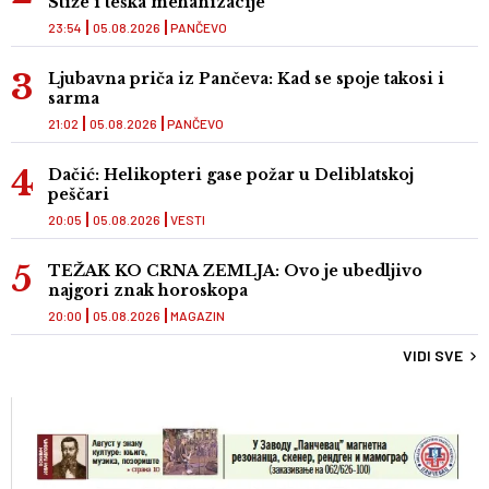
Stiže i teška mehanizacije
23:54
05.08.2026
PANČEVO
Ljubavna priča iz Pančeva: Kad se spoje takosi i
sarma
21:02
05.08.2026
PANČEVO
Dačić: Helikopteri gase požar u Deliblatskoj
peščari
20:05
05.08.2026
VESTI
TEŽAK KO CRNA ZEMLJA: Ovo je ubedljivo
najgori znak horoskopa
20:00
05.08.2026
MAGAZIN
VIDI SVE