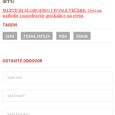
(RTS)
JEDITE IH SLOBODNO I POSLE VEČERE: Ovo su
najbolje i najzdravije grickalice na svetu
TAGOVI
CENE
POSNA TRPEZA
RIBA
ŠARAN
OSTAVITE ODGOVOR