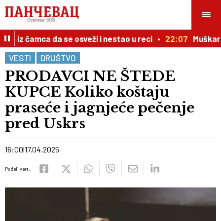
iz čamca da se osveži i nestao u reci
22:07
Muškarac p
VESTI
DRUŠTVO
PRODAVCI NE ŠTEDE
KUPCE Koliko koštaju
praseće i jagnjeće pečenje
pred Uskrs
16:00
17.04.2025
Podeli vest: