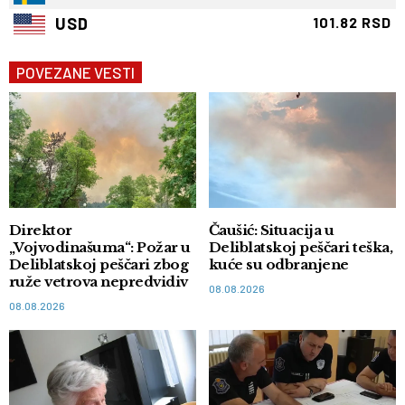
USD
101.82 RSD
POVEZANE VESTI
Direktor
Čaušić: Situacija u
„Vojvodinašuma“: Požar u
Deliblatskoj peščari teška,
Deliblatskoj peščari zbog
kuće su odbranjene
ruže vetrova nepredvidiv
08.08.2026
08.08.2026