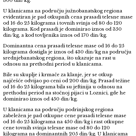
300 din/kg.
U klanicama na području južnobanatskog regiona
evidentiran je pad otkupnih cena prasadi telesne mase
od 16 do 25 kilograma i tovnih svinja od 80 do 120
kilograma. Kod prasadi je dominirao iznos od 350
din/kg, a kod tovljenika iznos od 170 din/kg.
Dominantna cena prasadi telesne mase od 16 do 25
kilograma dostigla je iznos od 430 din/kg na području
srednjebanatskog regiona, što ukazuje na rast u
odnosu na prethodni period u klanicama.
Bile su skuplje i krmače za klanje, jer se otkup
najčešće odvijao po ceni od 200 din/kg. Prasad težine
od 16 do 25 kilograma bila su jeftinija u odnosu na
prethodni period na stočnoj pijaci u Loznici, gde he
dominirao iznos od 450 din/kg.
U klanicama na području podrinjskog regiona
zabeležen je pad otkupne cene prasadi telesne mase
od 16 do 25 kilograma na 450 din/kg i rast otkupne
cene tovnih svinja telesne mase od 80 do 120
kilograma na dominantnih 205 din/kg. U klanicama