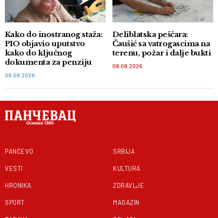
Kako do inostranog staža:
Deliblatska peščara:
PIO objavio uputstvo
Čaušić sa vatrogascima na
kako do ključnog
terenu, požar i dalje bukti
dokumenta za penziju
08.08.2026
08.08.2026
PANČEVO
SRBIJA
VESTI
KULTURA
HRONIKA
ZDRAVLJE
SPORT
MAGAZIN