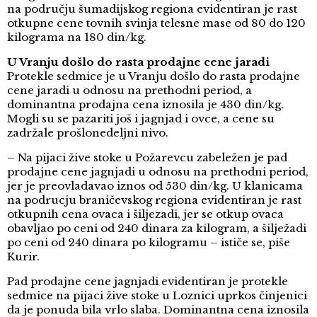
na području šumadijskog regiona evidentiran je rast
otkupne cene tovnih svinja telesne mase od 80 do 120
kilograma na 180 din/kg.
U Vranju došlo do rasta prodajne cene jaradi
Protekle sedmice je u Vranju došlo do rasta prodajne
cene jaradi u odnosu na prethodni period, a
dominantna prodajna cena iznosila je 430 din/kg.
Mogli su se pazariti još i jagnjad i ovce, a cene su
zadržale prošlonedeljni nivo.
– Na pijaci žive stoke u Požarevcu zabeležen je pad
prodajne cene jagnjadi u odnosu na prethodni period,
jer je preovladavao iznos od 530 din/kg. U klanicama
na podrucju braničevskog regiona evidentiran je rast
otkupnih cena ovaca i šiljezadi, jer se otkup ovaca
obavljao po ceni od 240 dinara za kilogram, a šilježadi
po ceni od 240 dinara po kilogramu – ističe se, piše
Kurir.
Pad prodajne cene jagnjadi evidentiran je protekle
sedmice na pijaci žive stoke u Loznici uprkos činjenici
da je ponuda bila vrlo slaba. Dominantna cena iznosila