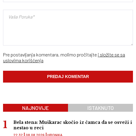
Pre postavljanja komentara, molimo pročitajte
i složite se sa
uslovima korišćenja
NAJNOVIJE
ISTAKNUTO
Bela stena: Muškarac skočio iz čamca da se osveži i
nestao u reci
22:32
08.08.2026
HRONIKA