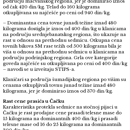
području mačvanskog regiona, jer je dominirao iznos
od čak 420 din/kg. Telad do 160 kilograma
otkupljivana su najčešće po ceni od 940 din/kg.
– Dominantna cena tovne junadi težine iznad 480
kilograma dostigla je iznos od 400 din/kg u klanicama
na području srednjebanatskog regiona, što ukazuje na
rast u odnosu na prethodnu sedmicu. Otkupna cena
tovnih bikova SM rase težih od 500 kilograma bila je
viša u odnosu na prethodnu sedmicu u klanicama na
području podrinjskog regiona. Grla ove kategorije
goveda najčešće su otkupljivana po ceni od 400 din/kg
– navodi se u izveštaju STIPS-a.
Klaničari sa područja šumadijskog regiona po višim su
cenama otkupljivali tovnu junad težine iznad 480
kilograma, jer je dominirao iznos od 370 din/kg.
Rast cene prasića u Čačku
Karakteristika protekla sedmice na stočnoj pijaci u
Čačku je rast prodajne cene prasadi telesne mase do
15 kilograma na dominantnih 400 din/kg i prasadi
telesne mase od 16 do 25 kilograma na dominantnih