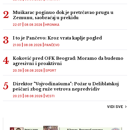
Muškarac poginuo dok je pretrčavao prugu u
Zemunu, saobraćaj u prekidu
22:07
08.08.2026
HRONIKA
I to je Pančevo: Kroz vrata kaplje pogled
21:00
08.08.2026
PANČEVO
Koković pred OFK Beograd: Moramo da budemo
agresivni i proaktivni
20:39
08.08.2026
SPORT
Direktor "Vojvodinašuma": Požar u Deliblatskoj
peščari zbog ruže vetrova nepredvidiv
20:23
08.08.2026
VESTI
VIDI SVE