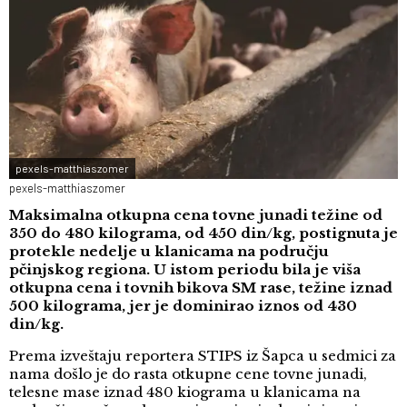
pexels-matthiaszomer
pexels-matthiaszomer
Maksimalna otkupna cena tovne junadi težine od
350 do 480 kilograma, od 450 din/kg, postignuta je
protekle nedelje u klanicama na području
pčinjskog regiona. U istom periodu bila je viša
otkupna cena i tovnih bikova SM rase, težine iznad
500 kilograma, jer je dominirao iznos od 430
din/kg.
Prema izveštaju reportera STIPS iz Šapca u sedmici za
nama došlo je do rasta otkupne cene tovne junadi,
telesne mase iznad 480 kiograma u klanicama na