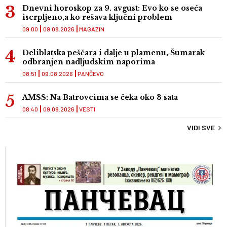
Dnevni horoskop za 9. avgust: Evo ko se oseća
iscrpljeno,a ko rešava ključni problem
09:00
09.08.2026
MAGAZIN
Deliblatska peščara i dalje u plamenu, Šumarak
odbranjen nadljudskim naporima
08:51
09.08.2026
PANČEVO
AMSS: Na Batrovcima se čeka oko 3 sata
08:40
09.08.2026
VESTI
VIDI SVE