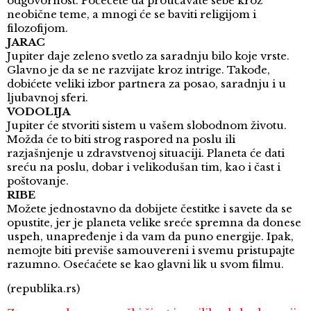
odgovornost. Počećete da proučavate sebe kroz
neobične teme, a mnogi će se baviti religijom i
filozofijom.
JARAC
Jupiter daje zeleno svetlo za saradnju bilo koje vrste.
Glavno je da se ne razvijate kroz intrige. Takođe,
dobićete veliki izbor partnera za posao, saradnju i u
ljubavnoj sferi.
VODOLIJA
Jupiter će stvoriti sistem u vašem slobodnom životu.
Možda će to biti strog raspored na poslu ili
razjašnjenje u zdravstvenoj situaciji. Planeta će dati
sreću na poslu, dobar i velikodušan tim, kao i čast i
poštovanje.
RIBE
Možete jednostavno da dobijete čestitke i savete da se
opustite, jer je planeta velike sreće spremna da donese
uspeh, unapređenje i da vam da puno energije. Ipak,
nemojte biti previše samouvereni i svemu pristupajte
razumno. Osećaćete se kao glavni lik u svom filmu.
(republika.rs)