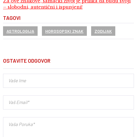
Za ove znakove, samački život je prilika da budu svoji
– slobodni, autentični i ispunjeni!
TAGOVI
ASTROLOGIJA
HOROSOPSKI ZNAK
ZODIJAK
OSTAVITE ODGOVOR