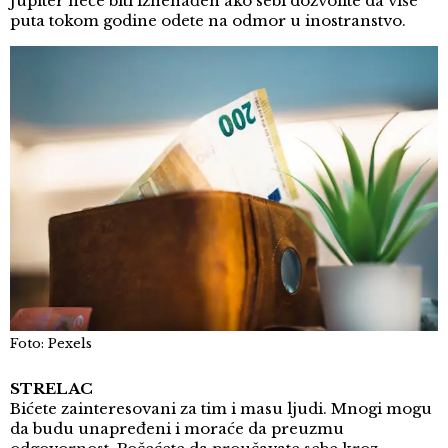
Jupiter neće biti iznenađen ako sebi dozvolite da više
puta tokom godine odete na odmor u inostranstvo.
Foto: Pexels
STRELAC
Bićete zainteresovani za tim i masu ljudi. Mnogi mogu
da budu unapređeni i moraće da preuzmu