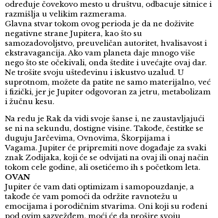
određuje čovekovo mesto u društvu, odbacuje sitnice i
razmišlja u velikim razmerama.
Glavna stvar tokom ovog perioda je da ne doživite
negativne strane Jupitera, kao što su
samozadovoljstvo, preuveličan autoritet, hvalisavost i
ekstravagancija. Ako vam planeta daje mnogo više
nego što ste očekivali, onda štedite i uvećajte ovaj dar.
Ne trošite svoju ušteđevinu i iskustvo uzalud. U
suprotnom, možete da patite ne samo materijalno, već
i fizički, jer je Jupiter odgovoran za jetru, metabolizam
i žučnu kesu.
Na redu je Rak da vidi svoje šanse i, ne zaustavljajući
se ni na sekundu, dostigne visine. Takođe, čestitke se
duguju Jarčevima, Ovnovima, Škorpijama i
Vagama. Jupiter će pripremiti nove događaje za svaki
znak Zodijaka, koji će se odvijati na ovaj ili onaj način
tokom cele godine, ali osetićemo ih s početkom leta.
OVAN
Jupiter će vam dati optimizam i samopouzdanje, a
takođe će vam pomoći da održite ravnotežu u
emocijama i porodičnim stvarima. Oni koji su rođeni
pod ovim sazvežđem, moći će da prošire svoju