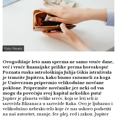
Foto: Pexels
Ovogodišnje leto nam sprema ne samo vruće dane,
već i vruće finansijske prilike prema horoskopu!
Poznata ruska astrološkinja Julija Gikis istraživala
je tranzite Jupitera, kako bismo razumeli za koga
je Univerzum pripremio velikodušne novčane
poklone. Pripremite novčanike jer neki od vas
mogu da povećaju svoj kapital nekoliko puta!
Jupiter je planeta velike sreće, koja se leti seli iz
sazvežđa Blizanaca u sazvežđe Raka. Ovo je ljubazno i
velikodušno nebesko telo koje će nas uskoro podsetiti
na naš autoritet, znanje, fer-plej, red i zakon. Jupiter