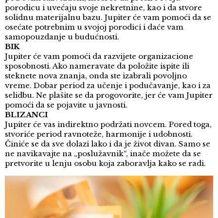
porodicu i uvećaju svoje nekretnine, kao i da stvore
solidnu materijalnu bazu. Jupiter će vam pomoći da se
osećate potrebnim u svojoj porodici i daće vam
samopouzdanje u budućnosti.
BIK
Jupiter će vam pomoći da razvijete organizacione
sposobnosti. Ako nameravate da položite ispite ili
steknete nova znanja, onda ste izabrali povoljno
vreme. Dobar period za učenje i podučavanje, kao i za
selidbu. Ne plašite se da progovorite, jer će vam Jupiter
pomoći da se pojavite u javnosti.
BLIZANCI
Jupiter će vas indirektno podržati novcem. Pored toga,
stvoriće period ravnoteže, harmonije i udobnosti.
Činiće se da sve dolazi lako i da je život divan. Samo se
ne navikavajte na „poslužavnik“, inače možete da se
pretvorite u lenju osobu koja zaboravlja kako se radi.