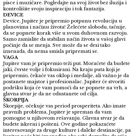
pisce i muzičare. Pogledajte na svoj život bez iluzija i
kontrolišite svoju inspiraciju i tok fantazija.
DEVICE
Device, Jupiter je pripremio potpunu revoluciju u
planovima i načinu života! Želećete slobodu, tačnije,
da se popnete korak više u svom duhovnom razvoju.
Samo zamislite da stabilan način života u vašoj glavi
počinje da se menja. Sve može da se desi tako
iznenada, da nema smisla pripremati se.
VAGA
Jupiter vam je pripremio teži put. Moraćete da budete
jaki, čvrste volje i fokusirani. Na kraju puta koji je
pripremio, čekaće vas oklop i medalje, ali važno je da
postanete majstor i profesionalac. Jupiter će stvoriti
podršku koja će vam pomoći da se popnete na vrh, a
glavna stvar je da ne odustanete od cilja.
ŠKORPIJA
Škorpije, očekuje vas period prosperiteta. Ako imate
pravnih problema, Jupiter je spreman da vam
pomogne u njihovom rešavanju. Glavna stvar je da
budete iskreni i pošteni. Ove godine pokazaćete
interesovanje za druge kulture i daleke destinacije, pa