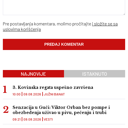
Pre postavljanja komentara, molimo pročitajte
i složite se sa
uslovima korišćenja
NAJNOVIJE
ISTAKNUTO
3. Kovinska regata uspešno završena
10:00
09.08.2026
JUŽNI BANAT
Senzacija u Guči: Viktor Orban bez pompe i
obezbeđenja uživao u pivu, pečenju i trubi
09:21
09.08.2026
VESTI