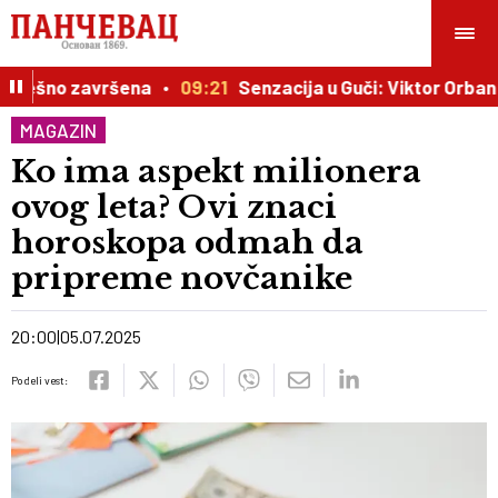
pešno završena
09:21
Senzacija u Guči: Viktor Orban be
MAGAZIN
Ko ima aspekt milionera
ovog leta? Ovi znaci
horoskopa odmah da
pripreme novčanike
20:00
05.07.2025
Podeli vest: