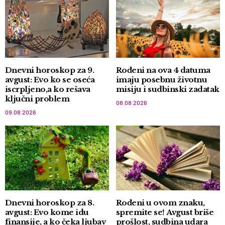
Dnevni horoskop za 9.
Rođeni na ova 4 datuma
avgust: Evo ko se oseća
imaju posebnu životnu
iscrpljeno,a ko rešava
misiju i sudbinski zadatak
ključni problem
08.08.2026
09.08.2026
Dnevni horoskop za 8.
Rođeni u ovom znaku,
avgust: Evo kome idu
spremite se! Avgust briše
finansije, a ko čeka ljubav
prošlost, sudbina udara