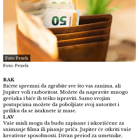
Foto: Pexels
Foto: Pexels
RAK
Bićete spremni da zgrabite sve što vas zanima, ali
Jupiter voli razboritost. Možete da napravite mnogo
grešaka i biće ih teško ispraviti. Samo svojim
postupcima možete da poboljšate svoj autoritet i
priliku da se istaknete iz mase.
LAV
Vaše misli mogu da budu zapisane i iskorišćene za
snimanje filma ili pisanje priča. Jupiter će otkriti vaše
kreativne sposobnosti. Divan period za umetnike,