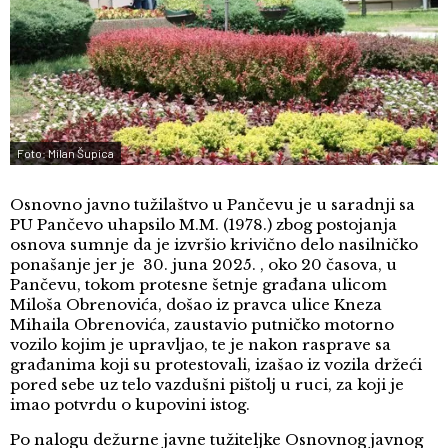
Foto: Milan Šupica
Osnovno javno tužilaštvo u Pančevu je u saradnji sa
PU Pančevo uhapsilo M.M. (1978.) zbog postojanja
osnova sumnje da je izvršio krivično delo nasilničko
ponašanje jer je 30. juna 2025. , oko 20 časova, u
Pančevu, tokom protesne šetnje građana ulicom
Miloša Obrenovića, došao iz pravca ulice Kneza
Mihaila Obrenovića, zaustavio putničko motorno
vozilo kojim je upravljao, te je nakon rasprave sa
građanima koji su protestovali, izašao iz vozila držeći
pored sebe uz telo vazdušni pištolj u ruci, za koji je
imao potvrdu o kupovini istog.
Po nalogu dežurne javne tužiteljke Osnovnog javnog