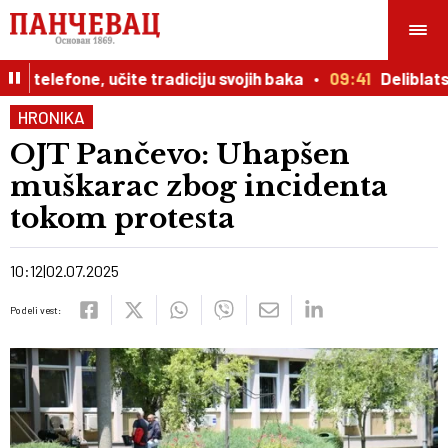
telefone, učite tradiciju svojih baka
09:41
Deliblatsk
HRONIKA
OJT Pančevo: Uhapšen
muškarac zbog incidenta
tokom protesta
10:12
02.07.2025
Podeli vest: