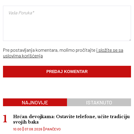
Pre postavljanja komentara, molimo pročitajte
i složite se sa
uslovima korišćenja
NAJNOVIJE
ISTAKNUTO
Hrćan devojkama: Ostavite telefone, učite tradiciju
svojih baka
10:00
07.08.2026
PANČEVO