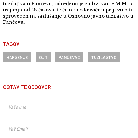
tužilaštva u Pančevu, određeno je zadržavanje M.M. u
trajanju od 48 časova, te će isti uz krivičnu prijavu biti
sproveden na saslušanje u Osnovno javno tužilaštvo u
Pančevu.
TAGOVI
HAPŠENJE
OJT
PANČEVAC
TUŽILAŠTVO
OSTAVITE ODGOVOR