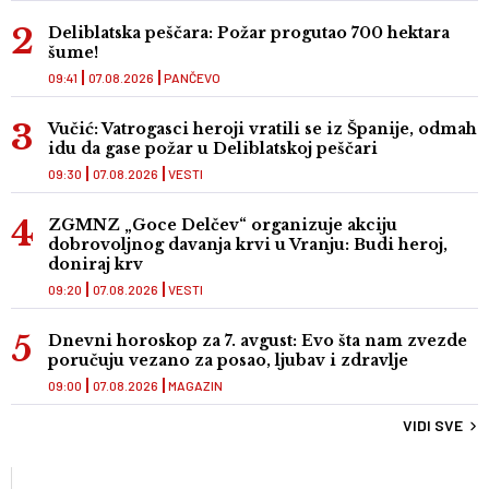
Deliblatska peščara: Požar progutao 700 hektara
šume!
09:41
07.08.2026
PANČEVO
Vučić: Vatrogasci heroji vratili se iz Španije, odmah
idu da gase požar u Deliblatskoj peščari
09:30
07.08.2026
VESTI
ZGMNZ „Goce Delčev“ organizuje akciju
dobrovoljnog davanja krvi u Vranju: Budi heroj,
doniraj krv
09:20
07.08.2026
VESTI
Dnevni horoskop za 7. avgust: Evo šta nam zvezde
poručuju vezano za posao, ljubav i zdravlje
09:00
07.08.2026
MAGAZIN
VIDI SVE