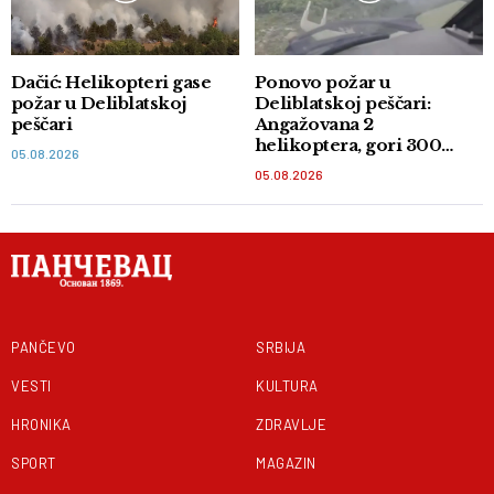
Dačić: Helikopteri gase
Ponovo požar u
požar u Deliblatskoj
Deliblatskoj peščari:
peščari
Angažovana 2
helikoptera, gori 300
05.08.2026
hektara šume
05.08.2026
PANČEVO
SRBIJA
VESTI
KULTURA
HRONIKA
ZDRAVLJE
SPORT
MAGAZIN