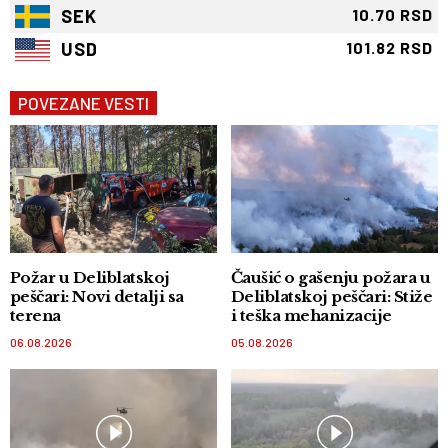
SEK
10.70 RSD
USD
101.82 RSD
POVEZANE VESTI
Požar u Deliblatskoj
Čaušić o gašenju požara u
peščari: Novi detalji sa
Deliblatskoj peščari: Stiže
terena
i teška mehanizacije
06.08.2026
05.08.2026