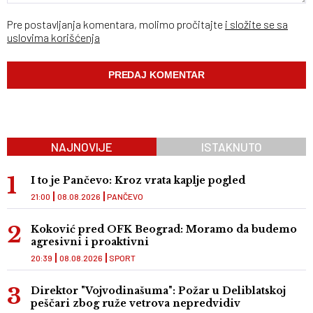
Pre postavljanja komentara, molimo pročitajte
i složite se sa
uslovima korišćenja
NAJNOVIJE
ISTAKNUTO
I to je Pančevo: Kroz vrata kaplje pogled
21:00
08.08.2026
PANČEVO
Koković pred OFK Beograd: Moramo da budemo
agresivni i proaktivni
20:39
08.08.2026
SPORT
Direktor "Vojvodinašuma": Požar u Deliblatskoj
peščari zbog ruže vetrova nepredvidiv