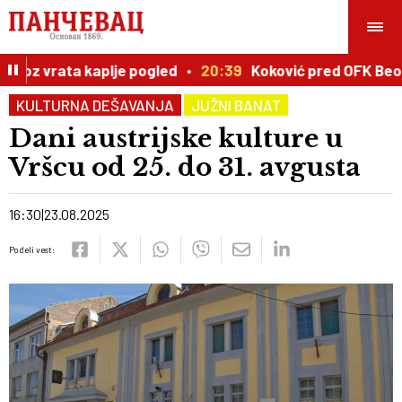
vrata kaplje pogled
20:39
Koković pred OFK Beograd: M
KULTURNA DEŠAVANJA
JUŽNI BANAT
Dani austrijske kulture u
Vršcu od 25. do 31. avgusta
16:30
23.08.2025
Podeli vest: