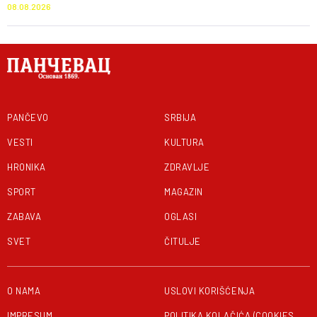
akcije
08.08.2026
PANČEVO
SRBIJA
VESTI
KULTURA
HRONIKA
ZDRAVLJE
SPORT
MAGAZIN
ZABAVA
OGLASI
SVET
ČITULJE
O NAMA
USLOVI KORIŠĆENJA
IMPRESUM
POLITIKA KOLAČIĆA (COOKIES