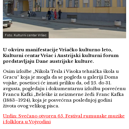
Foto: Kulturni centar Vršac
U okviru manifestacije Vršačko kulturno leto,
Kulturni centar Vršac i Austrijski kulturni forum
predstavljaju Dane austrijske kulture.
Osim izložbe „Nikola Tesla i Visoka tehnička škola u
Gracu“ koja je mogla da se pogleda u galeriji Doma
vojske, posetioci će imati priliku da, od 25. do 31.
avgusta, pogledaju i dokumentarnu izložbu posvećenu
Francu Kafki „Beleške iz neizmerne žeđi: Franc Kafka
(1883–1924), koja je posvećena poslednjoj godini
života ovog velikog pisca.
Uzdin: Svečano otvoren 65. Festival rumunske muzike
i folklora u Vojvodini