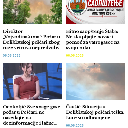
Direktor
Hitno saopštenje Štaba:
„Vojvodinašuma“: Požar u
Ne skupljajte novac i
Deliblatskoj peščari zbog
pomoć za vatrogasce na
ruže vetrova nepredvidiv
svoju ruku
08.08.2026
08.08.2026
Ocokoljić: Sve snage gase
Čaušić: Situacija u
požar u Peščari, ne
Deliblatskoj peščari teška,
nasedajte na
kuće su odbranjene
dezinformacije i lažne
08.08.2026