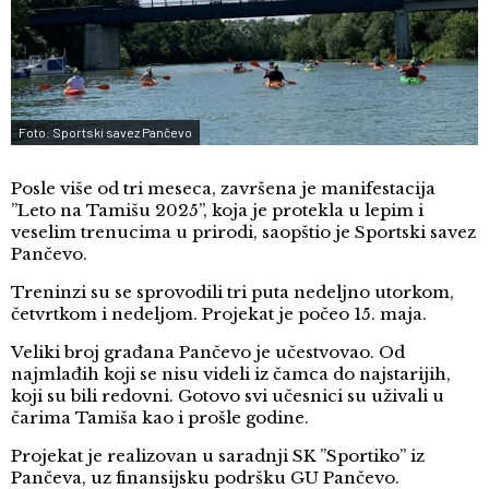
Foto: Sportski savez Pančevo
Posle više od tri meseca, završena je manifestacija
”Leto na Tamišu 2025”, koja je protekla u lepim i
veselim trenucima u prirodi, saopštio je Sportski savez
Pančevo.
Treninzi su se sprovodili tri puta nedeljno utorkom,
četvrtkom i nedeljom. Projekat je počeo 15. maja.
Veliki broj građana Pančevo je učestvovao. Od
najmlađih koji se nisu videli iz čamca do najstarijih,
koji su bili redovni. Gotovo svi učesnici su uživali u
čarima Tamiša kao i prošle godine.
Projekat je realizovan u saradnji SK ”Sportiko” iz
Pančeva, uz finansijsku podršku GU Pančevo.