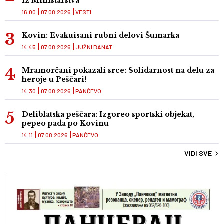
iz Ministarstva
16:00
07.08.2026
VESTI
Kovin: Evakuisani rubni delovi Šumarka
14:45
07.08.2026
JUŽNI BANAT
Mramorčani pokazali srce: Solidarnost na delu za
heroje u Peščari!
14:30
07.08.2026
PANČEVO
Deliblatska peščara: Izgoreo sportski objekat,
pepeo pada po Kovinu
14:11
07.08.2026
PANČEVO
VIDI SVE