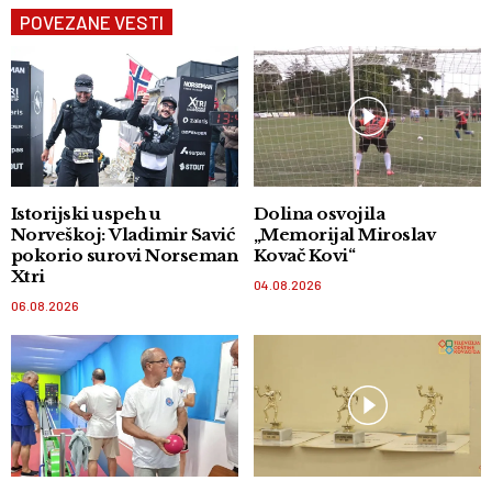
POVEZANE VESTI
Istorijski uspeh u
Dolina osvojila
Norveškoj: Vladimir Savić
„Memorijal Miroslav
pokorio surovi Norseman
Kovač Kovi“
Xtri
04.08.2026
06.08.2026