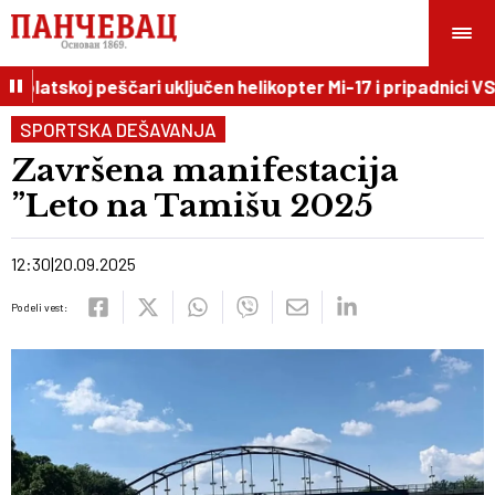
blatskoj peščari uključen helikopter Mi-17 i pripadnici VS
SPORTSKA DEŠAVANJA
Završena manifestacija
”Leto na Tamišu 2025
12:30
20.09.2025
Podeli vest: