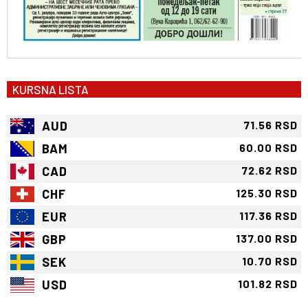
KURSNA LISTA
AUD
71.56 RSD
BAM
60.00 RSD
CAD
72.62 RSD
CHF
125.30 RSD
EUR
117.36 RSD
GBP
137.00 RSD
SEK
10.70 RSD
USD
101.82 RSD