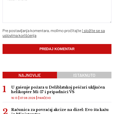
Pre postavljanja komentara, molimo pročitajte
i složite se sa
uslovima korišćenja
NAJNOVIJE
ISTAKNUTO
U gašenje požara u Deliblatskoj peščari uključen
helikopter Mi-17 i pripadnici VS
16:13
07.08.2026
PANČEVO
Računica za povraćaj akcize na dizel: Evo šta kažu